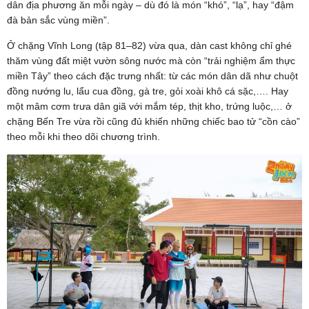
dân địa phương ăn mỗi ngày – dù đó là món “khó”, “lạ”, hay “đậm
đà bản sắc vùng miền”.
Ở chặng Vĩnh Long (tập 81–82) vừa qua, dàn cast không chỉ ghé
thăm vùng đất miệt vườn sông nước mà còn “trải nghiệm ẩm thực
miền Tây” theo cách đặc trưng nhất: từ các món dân dã như chuột
đồng nướng lu, lẩu cua đồng, gà tre, gỏi xoài khô cá sặc,…. Hay
một mâm cơm trưa dân giã với mắm tép, thịt kho, trứng luộc,… ở
chặng Bến Tre vừa rồi cũng đủ khiến những chiếc bao tử “cồn cào”
theo mỗi khi theo dõi chương trình.