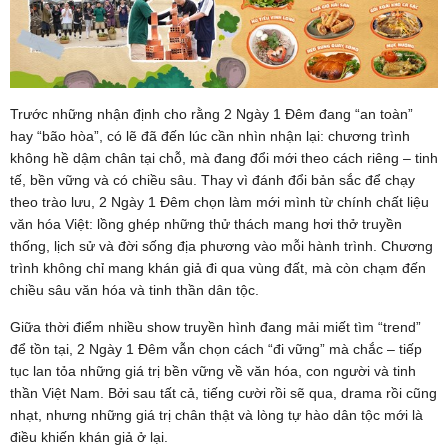
Trước những nhận định cho rằng 2 Ngày 1 Đêm đang “an toàn”
hay “bão hòa”, có lẽ đã đến lúc cần nhìn nhận lại: chương trình
không hề dậm chân tại chỗ, mà đang đổi mới theo cách riêng – tinh
tế, bền vững và có chiều sâu. Thay vì đánh đổi bản sắc để chạy
theo trào lưu, 2 Ngày 1 Đêm chọn làm mới mình từ chính chất liệu
văn hóa Việt: lồng ghép những thử thách mang hơi thở truyền
thống, lịch sử và đời sống địa phương vào mỗi hành trình. Chương
trình không chỉ mang khán giả đi qua vùng đất, mà còn chạm đến
chiều sâu văn hóa và tinh thần dân tộc.
Giữa thời điểm nhiều show truyền hình đang mải miết tìm “trend”
để tồn tại, 2 Ngày 1 Đêm vẫn chọn cách “đi vững” mà chắc – tiếp
tục lan tỏa những giá trị bền vững về văn hóa, con người và tinh
thần Việt Nam. Bởi sau tất cả, tiếng cười rồi sẽ qua, drama rồi cũng
nhạt, nhưng những giá trị chân thật và lòng tự hào dân tộc mới là
điều khiến khán giả ở lại.