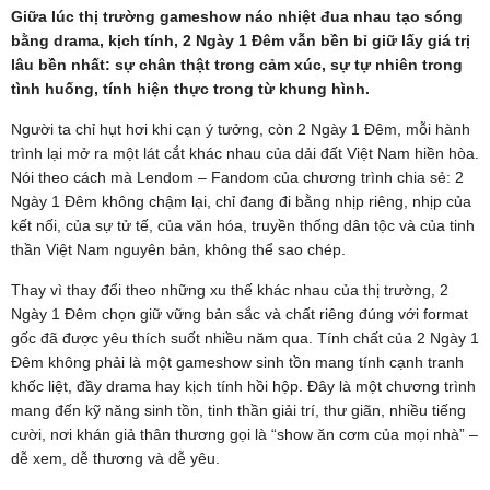
Giữa lúc thị trường gameshow náo nhiệt đua nhau tạo sóng
bằng drama, kịch tính, 2 Ngày 1 Đêm vẫn bền bỉ giữ lấy giá trị
lâu bền nhất: sự chân thật trong cảm xúc, sự tự nhiên trong
tình huống, tính hiện thực trong từ khung hình.
Người ta chỉ hụt hơi khi cạn ý tưởng, còn 2 Ngày 1 Đêm, mỗi hành
trình lại mở ra một lát cắt khác nhau của dải đất Việt Nam hiền hòa.
Nói theo cách mà Lendom – Fandom của chương trình chia sẻ: 2
Ngày 1 Đêm không chậm lại, chỉ đang đi bằng nhịp riêng, nhịp của
kết nối, của sự tử tế, của văn hóa, truyền thống dân tộc và của tinh
thần Việt Nam nguyên bản, không thể sao chép.
Thay vì thay đổi theo những xu thế khác nhau của thị trường, 2
Ngày 1 Đêm chọn giữ vững bản sắc và chất riêng đúng với format
gốc đã được yêu thích suốt nhiều năm qua. Tính chất của 2 Ngày 1
Đêm không phải là một gameshow sinh tồn mang tính cạnh tranh
khốc liệt, đầy drama hay kịch tính hồi hộp. Đây là một chương trình
mang đến kỹ năng sinh tồn, tinh thần giải trí, thư giãn, nhiều tiếng
cười, nơi khán giả thân thương gọi là “show ăn cơm của mọi nhà” –
dễ xem, dễ thương và dễ yêu.