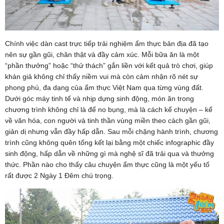
Chính việc dàn cast trực tiếp trải nghiệm ẩm thực bản địa đã tạo
nên sự gần gũi, chân thật và đầy cảm xúc. Mỗi bữa ăn là một
“phần thưởng” hoặc “thử thách” gắn liền với kết quả trò chơi, giúp
khán giả không chỉ thấy niềm vui mà còn cảm nhận rõ nét sự
phong phú, đa dạng của ẩm thực Việt Nam qua từng vùng đất.
Dưới góc máy tinh tế và nhịp dựng sinh động, món ăn trong
chương trình không chỉ là để no bụng, mà là cách kể chuyện – kể
về văn hóa, con người và tinh thần vùng miền theo cách gần gũi,
giản dị nhưng vẫn đầy hấp dẫn. Sau mỗi chặng hành trình, chương
trình cũng không quên tổng kết lại bằng một chiếc infographic đầy
sinh động, hấp dẫn về những gì mà nghệ sĩ đã trải qua và thưởng
thức. Phần nào cho thấy câu chuyện ẩm thực cũng là một yếu tố
rất được 2 Ngày 1 Đêm chú trọng.