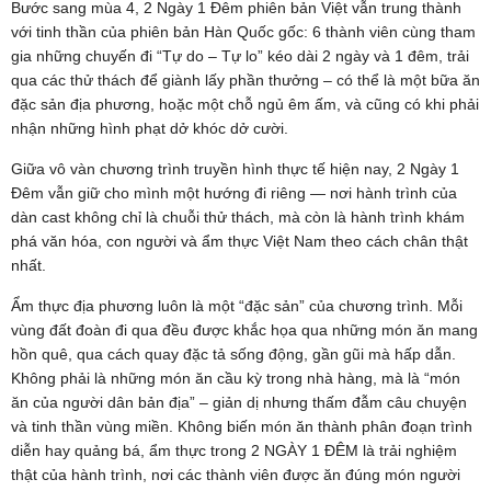
Bước sang mùa 4, 2 Ngày 1 Đêm phiên bản Việt vẫn trung thành
với tinh thần của phiên bản Hàn Quốc gốc: 6 thành viên cùng tham
gia những chuyến đi “Tự do – Tự lo” kéo dài 2 ngày và 1 đêm, trải
qua các thử thách để giành lấy phần thưởng – có thể là một bữa ăn
đặc sản địa phương, hoặc một chỗ ngủ êm ấm, và cũng có khi phải
nhận những hình phạt dở khóc dở cười.
Giữa vô vàn chương trình truyền hình thực tế hiện nay, 2 Ngày 1
Đêm vẫn giữ cho mình một hướng đi riêng — nơi hành trình của
dàn cast không chỉ là chuỗi thử thách, mà còn là hành trình khám
phá văn hóa, con người và ẩm thực Việt Nam theo cách chân thật
nhất.
Ẩm thực địa phương luôn là một “đặc sản” của chương trình. Mỗi
vùng đất đoàn đi qua đều được khắc họa qua những món ăn mang
hồn quê, qua cách quay đặc tả sống động, gần gũi mà hấp dẫn.
Không phải là những món ăn cầu kỳ trong nhà hàng, mà là “món
ăn của người dân bản địa” – giản dị nhưng thấm đẫm câu chuyện
và tinh thần vùng miền. Không biến món ăn thành phân đoạn trình
diễn hay quảng bá, ẩm thực trong 2 NGÀY 1 ĐÊM là trải nghiệm
thật của hành trình, nơi các thành viên được ăn đúng món người