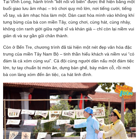
Tại Vĩnh Long, hành trình “kết nối vô biên” được thể hiện bằng một
buổi giao lưu âm nhạc – trò chơi quy mô lớn, nơi tiếng cười, tiếng
vỗ tay, và âm nhạc hòa làm một. Dàn cast hòa mình vào không khí
tưng bừng của bà con miền Tây, cùng chơi, cùng hát, cùng nhảy,
không còn ranh giới giữa nghệ sĩ và khán giả – chỉ còn lại niềm vui
giản dị và sự gần gũi chân thành.
Còn ở Bến Tre, chương trình đã tái hiện một nét đẹp văn hóa đặc
trưng của miền Tây Nam Bộ – tinh thần hiếu khách và niềm vui “có
đám là cả xóm cùng vui”. Cả đội cùng người dân nấu một đám tiệc
lớn, tự tay chuẩn bị món ăn, dựng bàn ghế, bày mâm cỗ, rồi mời
bà con làng xóm đến ăn tiệc, ca hát linh đình.