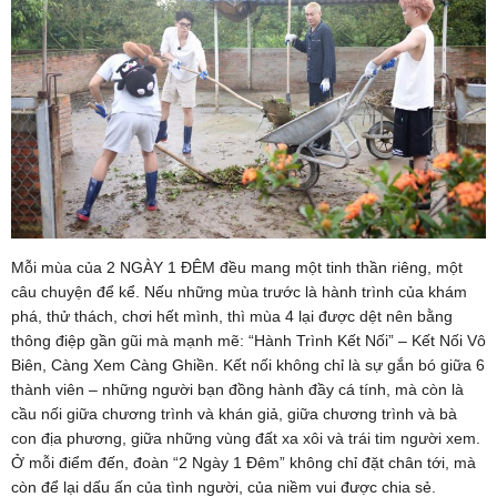
Mỗi mùa của 2 NGÀY 1 ĐÊM đều mang một tinh thần riêng, một
câu chuyện để kể. Nếu những mùa trước là hành trình của khám
phá, thử thách, chơi hết mình, thì mùa 4 lại được dệt nên bằng
thông điệp gần gũi mà mạnh mẽ: “Hành Trình Kết Nối” – Kết Nối Vô
Biên, Càng Xem Càng Ghiền. Kết nối không chỉ là sự gắn bó giữa 6
thành viên – những người bạn đồng hành đầy cá tính, mà còn là
cầu nối giữa chương trình và khán giả, giữa chương trình và bà
con địa phương, giữa những vùng đất xa xôi và trái tim người xem.
Ở mỗi điểm đến, đoàn “2 Ngày 1 Đêm” không chỉ đặt chân tới, mà
còn để lại dấu ấn của tình người, của niềm vui được chia sẻ.