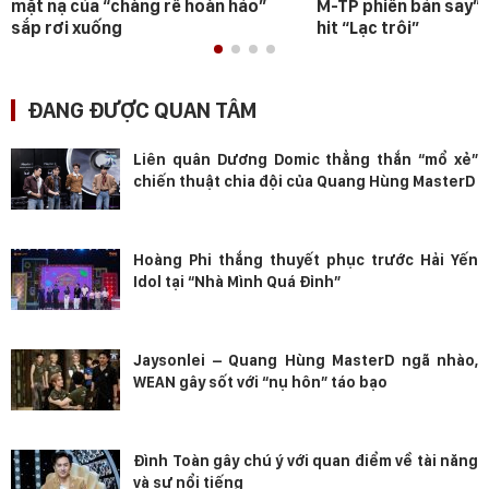
mặt nạ của “chàng rể hoàn hảo”
M-TP phiên bản say” 
sắp rơi xuống
hit “Lạc trôi”
ĐANG ĐƯỢC QUAN TÂM
Liên quân Dương Domic thẳng thắn “mổ xẻ”
chiến thuật chia đội của Quang Hùng MasterD
Hoàng Phi thắng thuyết phục trước Hải Yến
Idol tại “Nhà Mình Quá Đỉnh”
Jaysonlei – Quang Hùng MasterD ngã nhào,
WEAN gây sốt với “nụ hôn” táo bạo
Đình Toàn gây chú ý với quan điểm về tài năng
và sự nổi tiếng