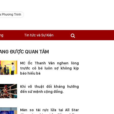
a Phương Trinh
ng
Tin tức và Sự Kiện
ANG ĐƯỢC QUAN TÂM
MC Ốc Thanh Vân nghẹn lòng
trước cô bé luôn sợ không kịp
báo hiếu bà
Khi võ thuật đối kháng hướng
đến sứ mệnh cộng đồng.
Màn so tài rực lửa tại All Star