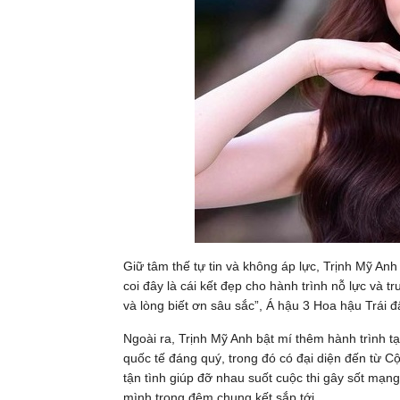
Giữ tâm thế tự tin và không áp lực, Trịnh Mỹ A
coi đây là cái kết đẹp cho hành trình nỗ lực và t
và lòng biết ơn sâu sắc”, Á hậu 3 Hoa hậu Trái 
Ngoài ra, Trịnh Mỹ Anh bật mí thêm hành trình t
quốc tế đáng quý, trong đó có đại diện đến từ C
tận tình giúp đỡ nhau suốt cuộc thi gây sốt mạng
mình trong đêm chung kết sắp tới.