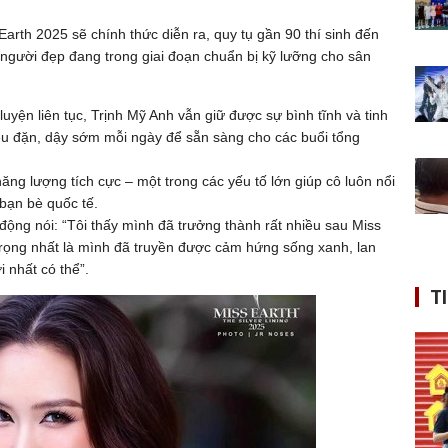
rth 2025 sẽ chính thức diễn ra, quy tụ gần 90 thí sinh đến
n người đẹp đang trong giai đoạn chuẩn bị kỹ lưỡng cho sân
uyện liên tục, Trịnh Mỹ Anh vẫn giữ được sự bình tĩnh và tinh
đều đặn, dậy sớm mỗi ngày để sẵn sàng cho các buổi tổng
ăng lượng tích cực – một trong các yếu tố lớn giúp cô luôn nổi
bạn bè quốc tế.
động nói: “Tôi thấy mình đã trưởng thành rất nhiều sau Miss
n trọng nhất là mình đã truyền được cảm hứng sống xanh, lan
i nhất có thể”.
T