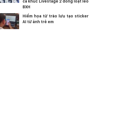
ca khúc Livestage 2 đồng loạt leo
BXH
Hiểm họa từ trào lưu tạo sticker
AI từ ảnh trẻ em