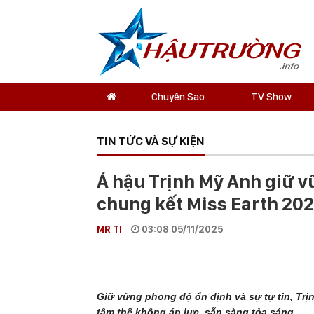
Chuyện Sao
TV Show
TIN TỨC VÀ SỰ KIỆN
Á hậu Trịnh Mỹ Anh giữ v
chung kết Miss Earth 20
MR TI
03:08 05/11/2025
Giữ vững phong độ ổn định và sự tự tin, Tr
tâm thế không áp lực, sẵn sàng tỏa sáng.