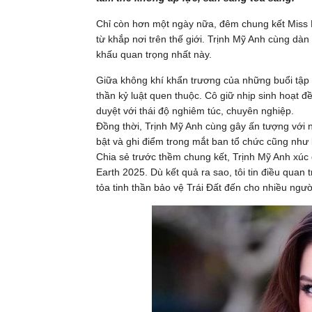
Chỉ còn hơn một ngày nữa, đêm chung kết Miss Ea
từ khắp nơi trên thế giới. Trịnh Mỹ Anh cùng dà
khấu quan trọng nhất này.
Giữa không khí khẩn trương của những buổi tập l
thần kỷ luật quen thuộc. Cô giữ nhịp sinh hoạt 
duyệt với thái độ nghiêm túc, chuyên nghiệp.
Đồng thời, Trịnh Mỹ Anh cùng gây ấn tượng với n
bật và ghi điểm trong mắt ban tổ chức cũng như 
Chia sẻ trước thềm chung kết, Trịnh Mỹ Anh xúc 
Earth 2025. Dù kết quả ra sao, tôi tin điều qua
tỏa tinh thần bảo vệ Trái Đất đến cho nhiều ngườ