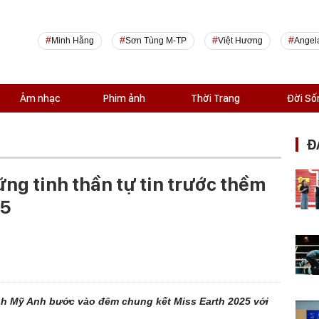
Minh Hằng
Sơn Tùng M-TP
Việt Hương
Angel
Âm nhạc
Phim ảnh
Thời Trang
Đời Số
Đ
ững tinh thần tự tin trước thềm
25
ịnh Mỹ Anh bước vào đêm chung kết Miss Earth 2025 với