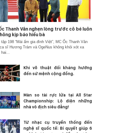
c Thanh Vân nghẹn lòng trước cô bé luôn
hông kịp báo hiếu bà
 tập 198 “Mái ấm gia đình Việt”, MC Ốc Thanh Vân
ca sĩ Hương Tràm và OgeNus không khỏi xót xa
 hai...
Khi võ thuật đối kháng hướng
đến sứ mệnh cộng đồng.
Màn so tài rực lửa tại All Star
Championship: Lộ diện những
nhà vô địch siêu đẳng!
Từ nhạc cụ truyền thống đến
nghệ sĩ quốc tế: Bí quyết giúp 6