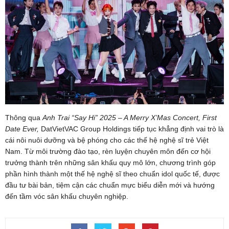
Thông qua
Anh Trai “Say Hi” 2025 – A Merry X’Mas Concert, First
Date Ever,
DatVietVAC Group Holdings tiếp tục khẳng định vai trò là
cái nôi nuôi dưỡng và bệ phóng cho các thế hệ nghệ sĩ trẻ Việt
Nam. Từ môi trường đào tạo, rèn luyện chuyên môn đến cơ hội
trưởng thành trên những sân khấu quy mô lớn, chương trình góp
phần hình thành một thế hệ nghệ sĩ theo chuẩn idol quốc tế, được
đầu tư bài bản, tiệm cận các chuẩn mực biểu diễn mới và hướng
đến tầm vóc sân khấu chuyên nghiệp.