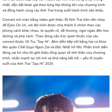
nhất, dẫn dắt khán giả theo từng lớp không khí của chương trình
và đồng hành cùng các Anh Trai trong suốt hành trình sân khấu.
Concert mở màn bằng video giới thiệu 30 Anh Trai trên nền nhạc
All Eyes On Us
, với đội hình được chia thành 6 nhóm theo các
phong cách khác nhau, từ quyến rũ, dễ thương, ngọt ngào đến học
đường và phá cách. Theo đúng cấu trúc quen thuộc của các
concert thuộc Vũ Trụ “Say Hi”, đêm diễn tiếp nối bằng hai ca khúc
liên quân
Chill Guys Ngon Zai
và
Độc Nhất Vô Nhị.
Phần trình diễn
đóng vai trò như lời giới thiệu tổng quan về tinh thần của chương
trình, nhấn mạnh sự cởi mở và khả năng kết nối – yếu tố xuyên
suốt của
Anh Trai “Say Hi” 2025.