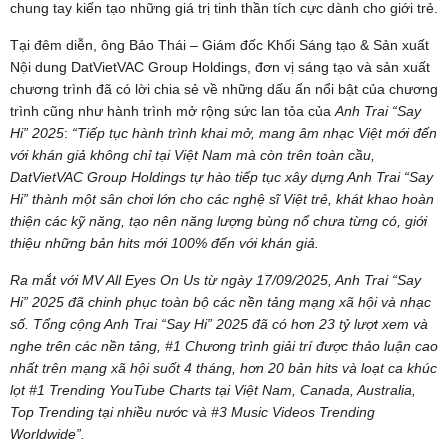
chung tay kiến tạo những giá trị tinh thần tích cực dành cho giới trẻ.
Tại đêm diễn, ông Bảo Thái – Giám đốc Khối Sáng tạo & Sản xuất
Nội dung DatVietVAC Group Holdings, đơn vị sáng tạo và sản xuất
chương trình đã có lời chia sẻ về những dấu ấn nổi bật của chương
trình cũng như hành trình mở rộng sức lan tỏa của
Anh Trai “Say
Hi” 2025
:
“Tiếp tục hành trình khai mở, mang âm nhạc Việt mới đến
với khán giả không chỉ tại Việt Nam mà còn trên toàn cầu,
DatVietVAC Group Holdings tự hào tiếp tục xây dựng Anh Trai “Say
Hi” thành một sân chơi lớn cho các nghệ sĩ Việt trẻ, khát khao hoàn
thiện các kỹ năng, tạo nên năng lượng bùng nổ chưa từng có, giới
thiệu những bản hits mới 100% đến với khán giả.
Ra mắt với MV All Eyes On Us từ ngày 17/09/2025, Anh Trai “Say
Hi” 2025 đã chinh phục toàn bộ các nền tảng mạng xã hội và nhạc
số. Tổng cộng Anh Trai “Say Hi” 2025 đã có hơn 23 tỷ lượt xem và
nghe trên các nền tảng, #1 Chương trình giải trí được thảo luận cao
nhất trên mạng xã hội suốt 4 tháng, hơn 20 bản hits và loạt ca khúc
lọt #1 Trending YouTube Charts tại Việt Nam, Canada, Australia,
Top Trending tại nhiều nước và #3 Music Videos Trending
Worldwide”.