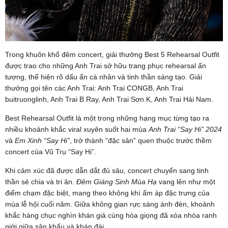
Trong khuôn khổ đêm concert, giải thưởng Best 5 Rehearsal Outfit
được trao cho những Anh Trai sở hữu trang phục rehearsal ấn
tượng, thể hiện rõ dấu ấn cá nhân và tinh thần sáng tạo. Giải
thưởng gọi tên các Anh Trai: Anh Trai CONGB, Anh Trai
buitruonglinh, Anh Trai B Ray, Anh Trai Sơn.K, Anh Trai Hải Nam.
Best Rehearsal Outfit là một trong những hạng mục từng tạo ra
nhiều khoảnh khắc viral xuyên suốt hai mùa
Anh Trai “Say Hi” 2024
và
Em Xinh “Say Hi”
, trở thành “đặc sản” quen thuộc trước thềm
concert của Vũ Trụ “Say Hi”.
Khi cảm xúc đã được dẫn dắt đủ sâu, concert chuyển sang tinh
thần sẻ chia và tri ân.
Đêm Giáng Sinh Mùa Hạ
vang lên như một
điểm chạm đặc biệt, mang theo không khí ấm áp đặc trưng của
mùa lễ hội cuối năm. Giữa không gian rực sáng ánh đèn, khoảnh
khắc hàng chục nghìn khán giả cùng hòa giọng đã xóa nhòa ranh
giới giữa sân khấu và khán đài.