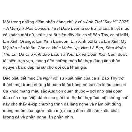
Một trong những điểm nhấn đáng chú ý của
Anh Trai “Say Hi” 2025
– A Merry X’Mas Concert, First Date Ever
là sự trở lại của 6 tiết mục
có khách mời nữ, với sự xuất hiện đầy đủ: ca sĩ Bảo Thy, ca sĩ MIN,
Em Xinh Orange, Em Xinh Lamoon, Em Xinh 52Hz và Em Xinh Mỹ
Mỹ trên sân khấu. Các ca khúc
Make Up, Hơn Là Bạn, Sớm Muộn
Thì, Em Đã Chờ Anh Bao Lâu, To Your Ex và Đoạn Kịch Câm
được
tái hiện trọn vẹn, mang đến những màn kết hợp đúng tinh thần
nguyên bản, đáp lại sự chờ đợi của khán giả.
Đặc biệt, tiết mục
Đa Nghi
với sự xuất hiện của ca sĩ Bảo Thy trở
thành một trong những khoảnh khắc bùng nổ tại sân khấu concert.
Ca khúc mang màu sắc Audition quen thuộc – gợi nhớ giai đoạn
đầu của nhạc Việt dành cho giới trẻ. Sự kết hợp “có một không hai”
này cho thấy ê-kíp chương trình đã lắng nghe và nắm bắt đúng
mong muốn của người hâm mộ, mang đến một sân khấu chất
lượng cả về phần nghe lẫn phần nhìn.