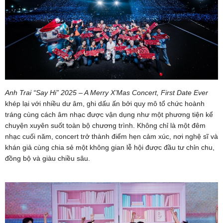
Anh Trai “Say Hi” 2025 – A Merry X’Mas Concert, First Date Ever
khép lại với nhiều dư âm, ghi dấu ấn bởi quy mô tổ chức hoành
tráng cùng cách âm nhạc được vận dụng như một phương tiện kể
chuyện xuyên suốt toàn bộ chương trình. Không chỉ là một đêm
nhạc cuối năm, concert trở thành điểm hẹn cảm xúc, nơi nghệ sĩ và
khán giả cùng chia sẻ một không gian lễ hội được đầu tư chỉn chu,
đồng bộ và giàu chiều sâu.