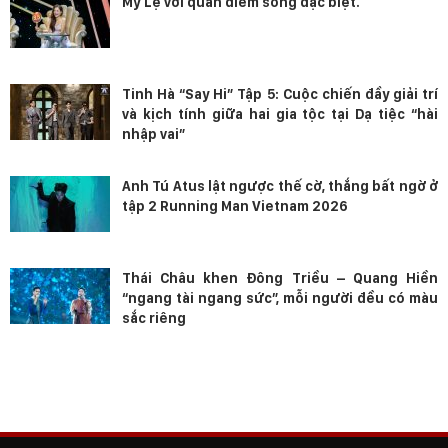
Mỹ Lệ với quan điểm sống đặc biệt.
Tinh Hà “Say Hi” Tập 5: Cuộc chiến đầy giải trí
và kịch tính giữa hai gia tộc tại Dạ tiệc “hài
nhập vai”
Anh Tú Atus lật ngược thế cờ, thắng bất ngờ ở
tập 2 Running Man Vietnam 2026
Thái Châu khen Đông Triều – Quang Hiền
“ngang tài ngang sức”, mỗi người đều có màu
sắc riêng