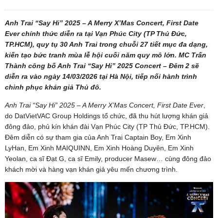
Anh Trai “Say Hi” 2025 – A Merry X’Mas Concert, First Date
Ever chính thức diễn ra tại Vạn Phúc City (TP Thủ Đức,
TP.HCM), quy tụ 30 Anh Trai trong chuỗi 27 tiết mục đa dạng,
kiến tạo bức tranh mùa lễ hội cuối năm quy mô lớn. MC Trấn
Thành công bố Anh Trai “Say Hi” 2025 Concert – Đêm 2 sẽ
diễn ra vào ngày 14/03/2026 tại Hà Nội, tiếp nối hành trình
chinh phục khán giả Thủ đô.
Anh Trai “Say Hi” 2025 – A Merry X’Mas Concert, First Date Ever
,
do DatVietVAC Group Holdings tổ chức, đã thu hút lượng khán giả
đông đảo, phủ kín khán đài Vạn Phúc City (TP Thủ Đức, TP.HCM).
Đêm diễn có sự tham gia của Anh Trai Captain Boy, Em Xinh
LyHan, Em Xinh MAIQUINN, Em Xinh Hoàng Duyên, Em Xinh
Yeolan, ca sĩ Đạt G, ca sĩ Emily, producer Masew… cùng đông đảo
khách mời và hàng vạn khán giả yêu mến chương trình.