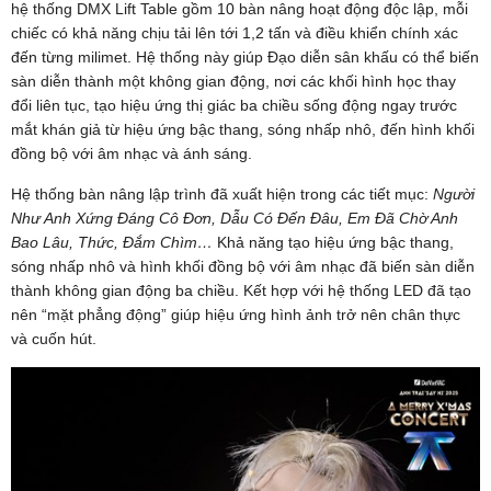
hệ thống DMX Lift Table gồm 10 bàn nâng hoạt động độc lập, mỗi
chiếc có khả năng chịu tải lên tới 1,2 tấn và điều khiển chính xác
đến từng milimet. Hệ thống này giúp Đạo diễn sân khấu có thể biến
sàn diễn thành một không gian động, nơi các khối hình học thay
đổi liên tục, tạo hiệu ứng thị giác ba chiều sống động ngay trước
mắt khán giả từ hiệu ứng bậc thang, sóng nhấp nhô, đến hình khối
đồng bộ với âm nhạc và ánh sáng.
Hệ thống bàn nâng lập trình đã xuất hiện trong các tiết mục:
Người
Như Anh Xứng Đáng Cô Đơn, Dẫu Có Đến Đâu, Em Đã Chờ Anh
Bao Lâu, Thức, Đắm Chìm…
Khả năng tạo hiệu ứng bậc thang,
sóng nhấp nhô và hình khối đồng bộ với âm nhạc đã biến sàn diễn
thành không gian động ba chiều. Kết hợp với hệ thống LED đã tạo
nên “mặt phẳng động” giúp hiệu ứng hình ảnh trở nên chân thực
và cuốn hút.