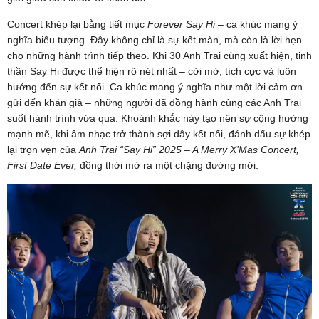
Concert khép lại bằng tiết mục
Forever Say Hi
– ca khúc mang ý
nghĩa biểu tượng. Đây không chỉ là sự kết màn, mà còn là lời hẹn
cho những hành trình tiếp theo. Khi 30 Anh Trai cùng xuất hiện, tinh
thần Say Hi được thể hiện rõ nét nhất – cởi mở, tích cực và luôn
hướng đến sự kết nối. Ca khúc mang ý nghĩa như một lời cảm ơn
gửi đến khán giả – những người đã đồng hành cùng các Anh Trai
suốt hành trình vừa qua. Khoảnh khắc này tạo nên sự cộng hưởng
mạnh mẽ, khi âm nhạc trở thành sợi dây kết nối, đánh dấu sự khép
lại trọn vẹn của
Anh Trai “Say Hi” 2025 – A Merry X’Mas Concert,
First Date Ever,
đồng thời mở ra một chặng đường mới.