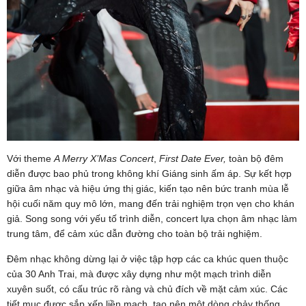
Với theme
A Merry X’Mas Concert
,
First Date Ever,
toàn bộ đêm
diễn được bao phủ trong không khí Giáng sinh ấm áp. Sự kết hợp
giữa âm nhạc và hiệu ứng thị giác, kiến tạo nên bức tranh mùa lễ
hội cuối năm quy mô lớn, mang đến trải nghiệm trọn vẹn cho khán
giả. Song song với yếu tố trình diễn, concert lựa chọn âm nhạc làm
trung tâm, để cảm xúc dẫn đường cho toàn bộ trải nghiệm.
Đêm nhạc không dừng lại ở việc tập hợp các ca khúc quen thuộc
của 30 Anh Trai, mà được xây dựng như một mạch trình diễn
xuyên suốt, có cấu trúc rõ ràng và chủ đích về mặt cảm xúc. Các
tiết mục được sắp xếp liền mạch, tạo nên một dòng chảy thống