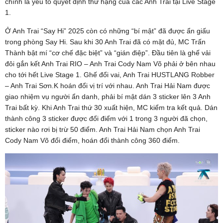
chính là yếu tố quyết định thứ hạng của các Anh Trai tại Live Stage
1.
Ở Anh Trai “Say Hi” 2025 còn có những “bí mật” đã được ẩn giấu
trong phòng Say Hi. Sau khi 30 Anh Trai đã có mặt đủ, MC Trấn
Thành bật mí “cơ chế đặc biệt” và “gián điệp”. Đầu tiên là ghế vải
đôi gắn kết Anh Trai RIO – Anh Trai Cody Nam Võ phải ở bên nhau
cho tới hết Live Stage 1. Ghế đổi vai, Anh Trai HUSTLANG Robber
– Anh Trai Sơn.K hoán đổi vị trí với nhau. Anh Trai Hải Nam được
giao nhiệm vụ người ẩn danh, phải bí mật dán 3 sticker lên 3 Anh
Trai bất kỳ. Khi Anh Trai thứ 30 xuất hiện, MC kiểm tra kết quả. Dán
thành công 3 sticker được đổi điểm với 1 trong 3 người đã chọn,
sticker nào rơi bị trừ 50 điểm. Anh Trai Hải Nam chọn Anh Trai
Cody Nam Võ đổi điểm, hoán đổi thành công 360 điểm.