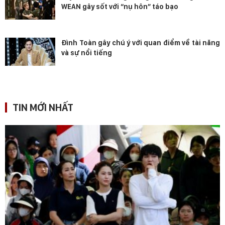
WEAN gây sốt với “nụ hôn” táo bạo
Đình Toàn gây chú ý với quan điểm về tài năng
và sự nổi tiếng
TIN MỚI NHẤT