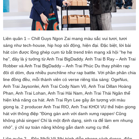
Liên quân 1 – Chill Guys Ngon Zai mang màu sắc vui tươi, tươi
sáng như tech-house, hip hop sôi động, hiện đại. Đặc biệt, lời bài
hát còn được lồng ghép cụm từ bắt trend trên mạng xã hội “hẹ hẹ
hẹ”, đây là ý tưởng từ Anh Trai BigDaddy. Anh Trai B Ray – Anh Trai
Robber và Anh Trai BigDaddy – Anh Trai Phúc Du thay phiên rap
đôi dí dỏm, đưa nhiều punchline như rap battle. Với phần phân chia
line đồng đều, mỗi thành viên có verse riêng tỏa sáng: OgeNus,
Anh Trai Jaysonlei, Anh Trai Cody Nam Võ, Anh Trai Dillan Hoàng
Phan, Anh Trai Lohan, Anh Trai Hải Nam, Anh Trai Thái Ngân thể
hiện khả năng ca hát. Anh Trai Ryn Lee gây ấn tượng với màu
giọng lạ. 2 producer Anh Trai RIO, Anh Trai KHOI VU thể hiện giọng
hát với thông điệp “Đừng gán anh với danh xưng rapper/ Cũng
không phải singer/ Chỉ là một định dạng, sinh ra để làm em nhung
nhớ”, ý chỉ sự toàn năng không gắn danh xưng cụ thể.
Liên quân 2 – Độc Nhất Vô Nhị trình diễn phong cách dance, điện