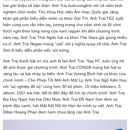
hát giới thiệu về bản thân. Anh Trai buitruonglinh với 14 năm kinh
nghiệm chơi violin, Thủ khoa Học viện Âm nhạc Quốc gia, tặng
khán giả phần biểu diễn violin ca khúc Giờ Thì. Anh Trai TEZ xuất
hiện cùng con rắn trên tay, tượng trưng cho năm sinh và lối chơi
thích nghi theo từng vòng của nam rapper khi đến chương trình
năm nay. Anh Trai Thái Ngân hát ca khúc The Stars giả giọng nhiều
ca sĩ. Anh Trai Negav mang “vali” với ý nghĩa quay về nhà. Anh Trai
Sơn.K biểu diễn phần xiếc với trứng.
Anh Trai Karik bật mí mẹ anh là fan Anh Trai “Say Hi”, luôn ủng hộ
để anh tham gia chương trình. Anh Trai CONGB mang bài hát tự
sáng tác và bài nhảy tự biên. Anh Trai Vương Bình hát ca khúc của
chính mình – Cho Phép Tôi Mời Anh Một Ly. Anh Trai Ngô Kiến Huy
với “sự nghiệp đồ sộ” cùng hơn 30 bộ phim, 15 triệu followers, 5
album, 100+ bài hát, tiết lộ đến đây để tìm lại chính mình. Anh Trai
Bùi Duy Ngọc hát live Dấu Mưa. Anh Trai Đỗ Nam Sơn đem xe
bánh đậu xanh, hát Mất Kết Nối lời Hàn do mình tự viết. Anh Trai
Dillan Hoàng Phan đem nem chua tặng các Anh Trai.