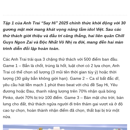
Tập 1 của Anh Trai “Say Hi” 2025 chính thức khởi động với 30
gương mặt mới mang khát vọng nâng tầm idol Việt. Sau các
thử thách giới thiệu và đấu trí căng thẳng, hai liên quân Chill
Guys Ngon Zai và Độc Nhất Vô Nhị ra đời, mang đến hai màn
trình diễn đối lập hoàn toàn.
Các Anh Trai trải qua 3 chặng thử thách với 500 điểm ban đầu.
Game 1 – Bắn là chốt, trúng là hốt, luật chơi có 2 lựa chọn, Anh
Trai có thể chọn số lượng (3 mũi tên thời gian tùy ý) hoặc thời
lượng (30 giây bắn không giới hạn). Game 2 – Ca sĩ bất đắc dĩ,
yêu cầu hát liền mạch 1 phút theo beat với chủ đề Say Hi, Yêu
đương hoặc Đau, thanh năng lượng trên 70% nhận quả bóng
Pinko, dưới 70% bị trừ 100 điểm. Game 3 – Bán mặt cho trời, bán
lưng cho đất, thử thách ngửa người đi trên thảm gai vượt xà ở độ
cao tự chọn, hoàn thành nhận điểm đã chọn, thất bại bị trừ một
nửa.