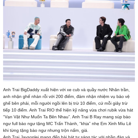
Anh Trai BigDaddy xuất hiện với xe cub và quầy nước Nhân trần,
anh nhận ghế nhàn rỗi với 200 điểm, đảm nhận nhiệm vụ bảo vệ
ghế bên phải, mỗi người ngồi lên bị trừ 10 điểm, cứ mỗi giây trừ
tiếp 10 điểm. Anh Trai RIO thể hiện kỹ năng vừa chơi rubik vừa hát
“Vạn Vật Như Muốn Ta Bên Nhau”. Anh Trai B Ray mang súp bào
ngư full bào ngư tặng MC Trấn Thành, “khịa” nhẹ Em Xinh Miu Lê
khi từng tặng bào ngư nhưng trộn nấm, giá.
Anh Trai Jaysonlei mang đến bài hát tự sáng tác với phần đàn và