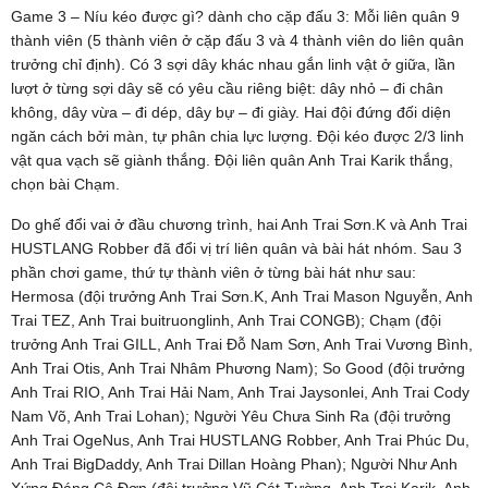
Game 3 – Níu kéo được gì? dành cho cặp đấu 3: Mỗi liên quân 9
thành viên (5 thành viên ở cặp đấu 3 và 4 thành viên do liên quân
trưởng chỉ định). Có 3 sợi dây khác nhau gắn linh vật ở giữa, lần
lượt ở từng sợi dây sẽ có yêu cầu riêng biệt: dây nhỏ – đi chân
không, dây vừa – đi dép, dây bự – đi giày. Hai đội đứng đối diện
ngăn cách bởi màn, tự phân chia lực lượng. Đội kéo được 2/3 linh
vật qua vạch sẽ giành thắng. Đội liên quân Anh Trai Karik thắng,
chọn bài Chạm.
Do ghế đổi vai ở đầu chương trình, hai Anh Trai Sơn.K và Anh Trai
HUSTLANG Robber đã đổi vị trí liên quân và bài hát nhóm. Sau 3
phần chơi game, thứ tự thành viên ở từng bài hát như sau:
Hermosa (đội trưởng Anh Trai Sơn.K, Anh Trai Mason Nguyễn, Anh
Trai TEZ, Anh Trai buitruonglinh, Anh Trai CONGB); Chạm (đội
trưởng Anh Trai GILL, Anh Trai Đỗ Nam Sơn, Anh Trai Vương Bình,
Anh Trai Otis, Anh Trai Nhâm Phương Nam); So Good (đội trưởng
Anh Trai RIO, Anh Trai Hải Nam, Anh Trai Jaysonlei, Anh Trai Cody
Nam Võ, Anh Trai Lohan); Người Yêu Chưa Sinh Ra (đội trưởng
Anh Trai OgeNus, Anh Trai HUSTLANG Robber, Anh Trai Phúc Du,
Anh Trai BigDaddy, Anh Trai Dillan Hoàng Phan); Người Như Anh