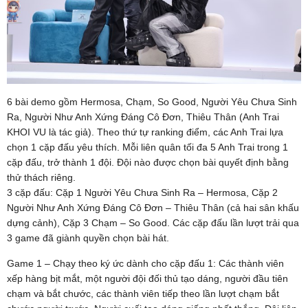
6 bài demo gồm Hermosa, Chạm, So Good, Người Yêu Chưa Sinh
Ra, Người Như Anh Xứng Đáng Cô Đơn, Thiêu Thân (Anh Trai
KHOI VU là tác giả). Theo thứ tự ranking điểm, các Anh Trai lựa
chọn 1 cặp đấu yêu thích. Mỗi liên quân tối đa 5 Anh Trai trong 1
cặp đấu, trở thành 1 đội. Đội nào được chọn bài quyết định bằng
thử thách riêng.
3 cặp đấu: Cặp 1 Người Yêu Chưa Sinh Ra – Hermosa, Cặp 2
Người Như Anh Xứng Đáng Cô Đơn – Thiêu Thân (cả hai sân khấu
dựng cảnh), Cặp 3 Chạm – So Good. Các cặp đấu lần lượt trải qua
3 game đã giành quyền chọn bài hát.
Game 1 – Chạy theo ký ức dành cho cặp đấu 1: Các thành viên
xếp hàng bịt mắt, một người đội đối thủ tạo dáng, người đầu tiên
chạm và bắt chước, các thành viên tiếp theo lần lượt chạm bắt