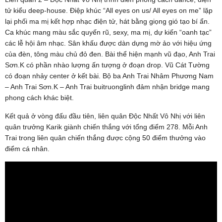
tử kiểu deep-house. Điệp khúc “All eyes on us/ All eyes on me” lặp
lại phối ma mị kết hợp nhạc điện tử, hát bằng giọng gió tạo bí ẩn.
Ca khúc mang màu sắc quyến rũ, sexy, ma mị, dự kiến “oanh tạc”
các lễ hội âm nhạc. Sân khấu được dàn dựng mờ ảo với hiệu ứng
của đèn, tông màu chủ đỏ đen. Bài thể hiện mạnh vũ đạo, Anh Trai
Sơn.K có phần nhào lượng ấn tượng ở đoạn drop. Vũ Cát Tường
có đoạn nhảy center ở kết bài. Bộ ba Anh Trai Nhâm Phương Nam
– Anh Trai Sơn.K – Anh Trai buitruonglinh đảm nhận bridge mang
phong cách khác biệt.
Kết quả ở vòng đấu đầu tiên, liên quân Độc Nhất Vô Nhị với liên
quân trưởng Karik giành chiến thắng với tổng điểm 278. Mỗi Anh
Trai trong liên quân chiến thắng được cộng 50 điểm thưởng vào
điểm cá nhân.