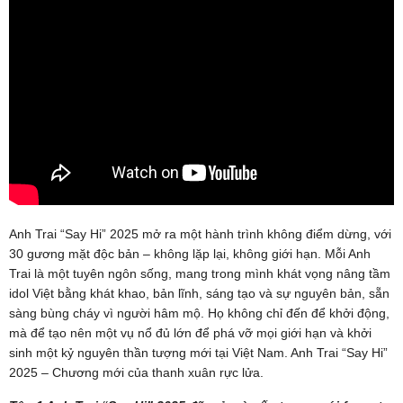
Anh Trai “Say Hi” 2025 mở ra một hành trình không điểm dừng, với
30 gương mặt độc bản – không lặp lại, không giới hạn. Mỗi Anh
Trai là một tuyên ngôn sống, mang trong mình khát vọng nâng tầm
idol Việt bằng khát khao, bản lĩnh, sáng tạo và sự nguyên bản, sẵn
sàng bùng cháy vì người hâm mộ. Họ không chỉ đến để khởi động,
mà để tạo nên một vụ nổ đủ lớn để phá vỡ mọi giới hạn và khởi
sinh một kỷ nguyên thần tượng mới tại Việt Nam. Anh Trai “Say Hi”
2025 – Chương mới của thanh xuân rực lửa.