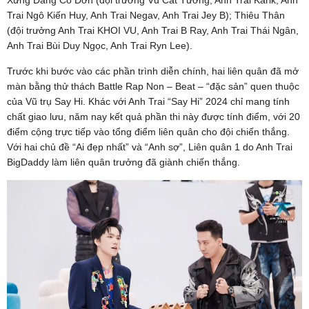
Xứng Đáng Cô Đơn (đội trưởng Vũ Cát Tường, Anh Trai Karik, Anh
Trai Ngô Kiến Huy, Anh Trai Negav, Anh Trai Jey B); Thiêu Thân
(đội trưởng Anh Trai KHOI VU, Anh Trai B Ray, Anh Trai Thái Ngân,
Anh Trai Bùi Duy Ngọc, Anh Trai Ryn Lee).
Trước khi bước vào các phần trình diễn chính, hai liên quân đã mở
màn bằng thử thách Battle Rap Non – Beat – “đặc sản” quen thuộc
của Vũ trụ Say Hi. Khác với Anh Trai “Say Hi” 2024 chỉ mang tính
chất giao lưu, năm nay kết quả phần thi này được tính điểm, với 20
điểm cộng trực tiếp vào tổng điểm liên quân cho đội chiến thắng.
Với hai chủ đề “Ai đẹp nhất” và “Anh sợ”, Liên quân 1 do Anh Trai
BigDaddy làm liên quân trưởng đã giành chiến thắng.