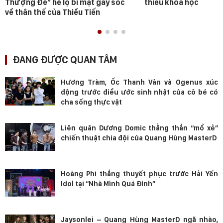
Thượng Đế” hé lộ bí mật gây sốc
thiếu khoa học
về thân thế của Thiều Tiến
ĐANG ĐƯỢC QUAN TÂM
Hương Tràm, Ốc Thanh Vân và Ogenus xúc
động trước điều ước sinh nhật của cô bé có
cha sống thực vật
Liên quân Dương Domic thẳng thắn “mổ xẻ”
chiến thuật chia đội của Quang Hùng MasterD
Hoàng Phi thắng thuyết phục trước Hải Yến
Idol tại “Nhà Mình Quá Đỉnh”
Jaysonlei – Quang Hùng MasterD ngã nhào,