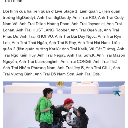
Trai Lohan.
Đội hình của hai liên quân ở Live Stage 1: Liên quân 1 (liên quân
trưởng BigDaddy): Anh Trai BigDaddy, Anh Trai RIO, Anh Trai Cody
Nam Võ, Anh Trai Dillan Hoàng Phan, Anh Trai Jaysonlei, Anh Trai
Lohan, Anh Trai HUSTLANG Robber, Anh Trai OgeNus, Anh Trai
Phúc Du, Anh Trai KHOI VU, Anh Trai Bùi Duy Ngọc, Anh Trai Ryn
Lee, Anh Trai Thái Ngân, Anh Trai B Ray, Anh Trai Hải Nam. Liên
quân 2 (liên quân trưởng Karik): Anh Trai Karik, Vũ Cát Tường, Anh
Trai Ngô Kiến Huy, Anh Trai Negav, Anh Trai Sơn.K, Anh Trai Mason
Nguyễn, Anh Trai buitruonglinh, Anh Trai CONGB, Anh Trai TEZ,
Anh Trai Nhâm Phương Nam, Anh Trai Jey B, Anh Trai GILL, Anh
Trai Vương Bình, Anh Trai Đỗ Nam Sơn, Anh Trai Otis.