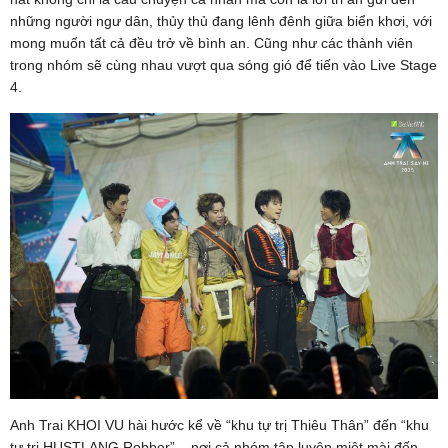
những người ngư dân, thủy thủ đang lênh đênh giữa biển khơi, với
mong muốn tất cả đều trở về bình an. Cũng như các thành viên
trong nhóm sẽ cùng nhau vượt qua sóng gió để tiến vào Live Stage
4.
Anh Trai KHOI VU hài hước kể về “khu tự trị Thiêu Thân” đến “khu
tự trị HUSTLANG Robber” – nơi cả nhóm tập luyện miệt mài đến