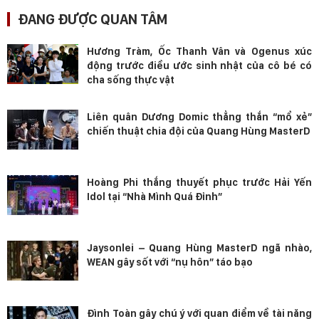
ĐANG ĐƯỢC QUAN TÂM
Hương Tràm, Ốc Thanh Vân và Ogenus xúc
động trước điều ước sinh nhật của cô bé có
cha sống thực vật
Liên quân Dương Domic thẳng thắn “mổ xẻ”
chiến thuật chia đội của Quang Hùng MasterD
Hoàng Phi thắng thuyết phục trước Hải Yến
Idol tại “Nhà Mình Quá Đỉnh”
Jaysonlei – Quang Hùng MasterD ngã nhào,
WEAN gây sốt với “nụ hôn” táo bạo
Đình Toàn gây chú ý với quan điểm về tài năng