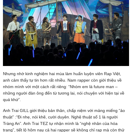
Nhưng nhờ kinh nghiệm hai mùa làm huấn luyện viên Rap Việt,
anh cảm thấy tự tin hơn rất nhiều. Nam rapper còn giới thiệu về
nhóm mình với một cách rất riêng: “Nhóm em là future man –
những người đàn ông đến từ tương lai, nói chuyện với hiện tại về
quá khứ”.
Anh Trai GILL giới thiệu bản thân, chấp niệm với mảng miếng “ảo
thuật” :“Đi nhẹ, nói khẽ, cười duyên. Nghệ thuật số 1 là người
Tràng An”. Anh Trai TEZ tự nhận mình là “nghệ nhân của hóa
trang”, tiết lộ hôm nay cả hai rapper sẽ không chỉ rap mà còn thử