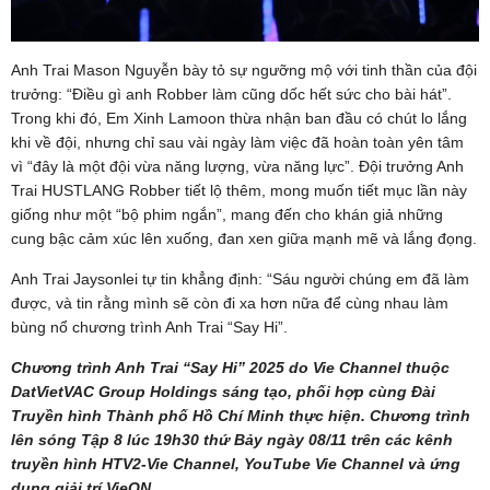
Anh Trai Mason Nguyễn bày tỏ sự ngưỡng mộ với tinh thần của đội
trưởng: “Điều gì anh Robber làm cũng dốc hết sức cho bài hát”.
Trong khi đó, Em Xinh Lamoon thừa nhận ban đầu có chút lo lắng
khi về đội, nhưng chỉ sau vài ngày làm việc đã hoàn toàn yên tâm
vì “đây là một đội vừa năng lượng, vừa năng lực”. Đội trưởng Anh
Trai HUSTLANG Robber tiết lộ thêm, mong muốn tiết mục lần này
giống như một “bộ phim ngắn”, mang đến cho khán giả những
cung bậc cảm xúc lên xuống, đan xen giữa mạnh mẽ và lắng đọng.
Anh Trai Jaysonlei tự tin khẳng định: “Sáu người chúng em đã làm
được, và tin rằng mình sẽ còn đi xa hơn nữa để cùng nhau làm
bùng nổ chương trình Anh Trai “Say Hi”.
Chương trình Anh Trai “Say Hi” 2025 do Vie Channel thuộc
DatVietVAC Group Holdings sáng tạo, phối hợp cùng Đài
Truyền hình Thành phố Hồ Chí Minh thực hiện. Chương trình
lên sóng Tập 8 lúc 19h30 thứ Bảy ngày 08/11 trên các kênh
truyền hình HTV2-Vie Channel, YouTube Vie Channel và ứng
dụng giải trí VieON.