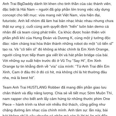
Anh Trai BigDaddy dành lời khen cho tinh thần của các thành viên,
đặc biệt là Hải Nam – người đã góp phần lớn trong việc xây dựng
concept cho tiết mục: vừa mang nét Việt Nam, vừa hiện đại,
futuristic. Anh kể nhóm đã làm hai bản nhạc khác nhau nhưng chưa
thật sự ưng ý, cuối cùng anh quyết định “hiến” luôn bản demo cá
nhân để cả team cùng phát triển. Ca khúc được hoàn thiện với
phần phối khí của Hưng Đoàn và Dương K, cùng một ý tưởng độc
đáo: năm chàng trai hóa thân thành những robot do một “cô tiến sĩ”
tạo ra. Và “cô tiến sĩ” đó không ai khác chính là Em Xinh Orange,
người cũng trực tiếp tham gia viết lời và hát phần bridge của bài.
Với những sự xuất hiện trước đó ở Vũ Trụ “Say Hi”, Em Xinh
Orange tự tin khẳng định về “vía” của mình: “Từ Anh Trai đến Em
Xinh, Cam ở đâu thì ở đó có hit, mà không chỉ là hit thường đâu
nha, mà là best hit”.
Team Anh Trai HUSTLANG Robber đã mang đến phần giao lưu
chân thành và đầy năng lượng. Chia sẻ về tiết mục Sớm Muộn Thì,
nam rapper cho biết anh lấy cảm hứng từ những thước phim One
Piece – hành trình ra khơi với nhiều thử thách, cũng giống như
chặng đường âm nhạc của chính mình. Anh tâm sự: lần này, bài
hát không chỉ là câu chuyện cá nhân mà còn là lời tri ân gửi đến