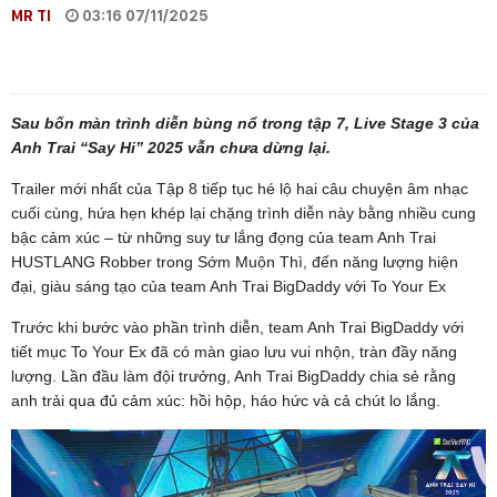
MR TI
03:16 07/11/2025
Sau bốn màn trình diễn bùng nổ trong tập 7, Live Stage 3 của
Anh Trai “Say Hi” 2025 vẫn chưa dừng lại.
Trailer mới nhất của Tập 8 tiếp tục hé lộ hai câu chuyện âm nhạc
cuối cùng, hứa hẹn khép lại chặng trình diễn này bằng nhiều cung
bậc cảm xúc – từ những suy tư lắng đọng của team Anh Trai
HUSTLANG Robber trong Sớm Muộn Thì, đến năng lượng hiện
đại, giàu sáng tạo của team Anh Trai BigDaddy với To Your Ex
Trước khi bước vào phần trình diễn, team Anh Trai BigDaddy với
tiết mục To Your Ex đã có màn giao lưu vui nhộn, tràn đầy năng
lượng. Lần đầu làm đội trưởng, Anh Trai BigDaddy chia sẻ rằng
anh trải qua đủ cảm xúc: hồi hộp, háo hức và cả chút lo lắng.