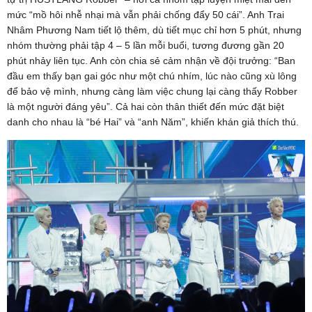
mức “mồ hôi nhễ nhại mà vẫn phải chống đẩy 50 cái”. Anh Trai
Nhâm Phương Nam tiết lộ thêm, dù tiết mục chỉ hơn 5 phút, nhưng
nhóm thường phải tập 4 – 5 lần mỗi buổi, tương đương gần 20
phút nhảy liên tục. Anh còn chia sẻ cảm nhận về đội trưởng: “Ban
đầu em thấy bạn gai góc như một chú nhím, lúc nào cũng xù lông
để bảo vệ mình, nhưng càng làm việc chung lại càng thấy Robber
là một người đáng yêu”. Cả hai còn thân thiết đến mức đặt biệt
danh cho nhau là “bé Hai” và “anh Năm”, khiến khán giả thích thú.