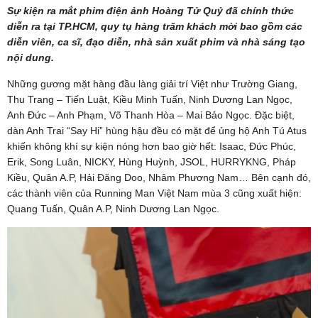
Sự kiện ra mắt phim điện ảnh Hoàng Tử Quỷ đã chính thức
diễn ra tại TP.HCM, quy tụ hàng trăm khách mời bao gồm các
diễn viên, ca sĩ, đạo diễn, nhà sản xuất phim và nhà sáng tạo
nội dung.
Những gương mặt hàng đầu làng giải trí Việt như Trường Giang,
Thu Trang – Tiến Luật, Kiều Minh Tuấn, Ninh Dương Lan Ngọc,
Anh Đức – Anh Phạm, Võ Thanh Hòa – Mai Bảo Ngọc. Đặc biệt,
dàn Anh Trai “Say Hi” hùng hậu đều có mặt để ủng hộ Anh Tú Atus
khiến không khí sự kiện nóng hơn bao giờ hết: Isaac, Đức Phúc,
Erik, Song Luân, NICKY, Hùng Huỳnh, JSOL, HURRYKNG, Pháp
Kiều, Quân A.P, Hải Đăng Doo, Nhâm Phương Nam… Bên cạnh đó,
các thành viên của Running Man Việt Nam mùa 3 cũng xuất hiện:
Quang Tuấn, Quân A.P, Ninh Dương Lan Ngọc.