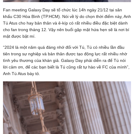
Fan meeting Galaxy Day sẽ tổ chức lúc 14h ngày 21/12 tại sân
khấu C30 Hòa Bình (TP.HCM). Nói về lý do chọn thời điểm này, Anh
Tú Atus cho hay bản thân và ê-kíp có rất nhiều điều đặc biệt dành
cho fan trong tháng 12. Vậy nên buổi gặp mặt hứa hẹn sẽ là nơi bí
mật được bật mí.
“2024 là một năm quá đáng nhớ đối với Tú, Tú có nhiều lần đầu
tiên trong sự nghiệp và bản thân được tạo động lực rất nhiều nhờ
tình yêu thương của khán giả. Galaxy Day phải diễn ra để Tú nói
lời cảm ơn, để các bạn biết là Tú cũng rất tự hào về FC của mình”,
Anh Tú Atus bày tỏ.