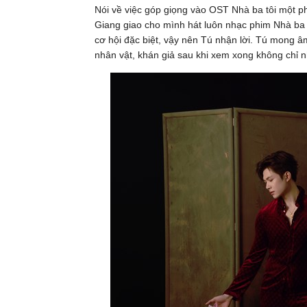
Nói về việc góp giọng vào OST Nhà ba tôi một ph
Giang giao cho mình hát luôn nhạc phim Nhà ba 
cơ hội đặc biệt, vậy nên Tú nhận lời. Tú mong 
nhân vật, khán giả sau khi xem xong không chỉ 