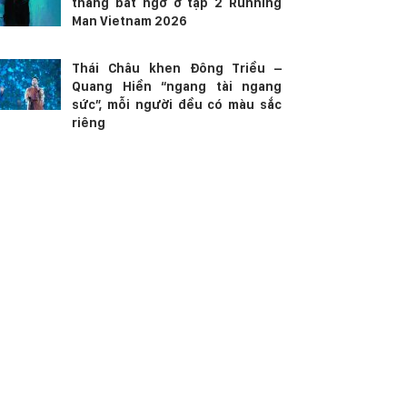
thắng bất ngờ ở tập 2 Running
Man Vietnam 2026
Thái Châu khen Đông Triều –
Quang Hiền “ngang tài ngang
sức”, mỗi người đều có màu sắc
riêng