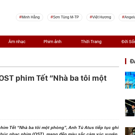
Minh Hằng
Sơn Tùng M-TP
Việt Hương
Angel
Âm nhạc
Phim ảnh
Thời Trang
Đời Số
Đ
 OST phim Tết “Nhà ba tôi một
him Tết “Nhà ba tôi một phòng”, Anh Tú Atus tiếp tục ghi
 khúc nhạc phim (OST), mang đến màu sắc cảm xúc xuyên