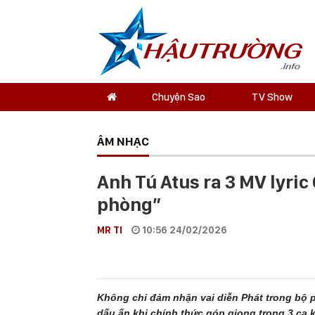
Chuyện Sao
TV Show
ÂM NHẠC
Anh Tú Atus ra 3 MV lyric
phòng”
MR TI
10:56 24/02/2026
Không chỉ đảm nhận vai diễn Phát trong bộ p
dấu ấn khi chính thức góp giọng trong 3 ca