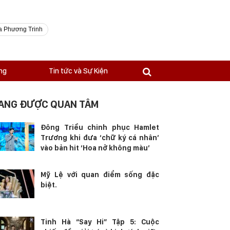
a Phương Trinh
ng
Tin tức và Sự Kiện
ANG ĐƯỢC QUAN TÂM
Đông Triều chinh phục Hamlet
Trương khi đưa ‘chữ ký cá nhân’
vào bản hit ‘Hoa nở không màu’
Mỹ Lệ với quan điểm sống đặc
biệt.
Tinh Hà “Say Hi” Tập 5: Cuộc