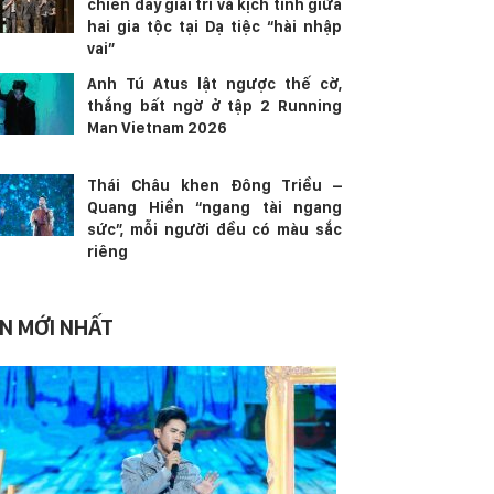
chiến đầy giải trí và kịch tính giữa
hai gia tộc tại Dạ tiệc “hài nhập
vai”
Anh Tú Atus lật ngược thế cờ,
thắng bất ngờ ở tập 2 Running
Man Vietnam 2026
Thái Châu khen Đông Triều –
Quang Hiền “ngang tài ngang
sức”, mỗi người đều có màu sắc
riêng
IN MỚI NHẤT