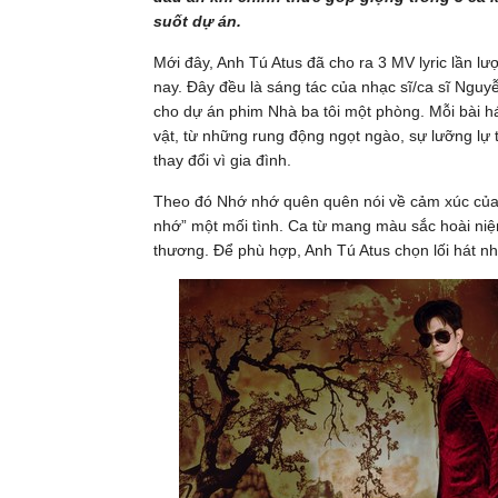
suốt dự án.
Mới đây, Anh Tú Atus đã cho ra 3 MV lyric lần l
nay. Đây đều là sáng tác của nhạc sĩ/ca sĩ Nguy
cho dự án phim Nhà ba tôi một phòng. Mỗi bài h
vật, từ những rung động ngọt ngào, sự lưỡng lự 
thay đổi vì gia đình.
Theo đó Nhớ nhớ quên quên nói về cảm xúc của 
nhớ” một mối tình. Ca từ mang màu sắc hoài niệm
thương. Để phù hợp, Anh Tú Atus chọn lối hát nh