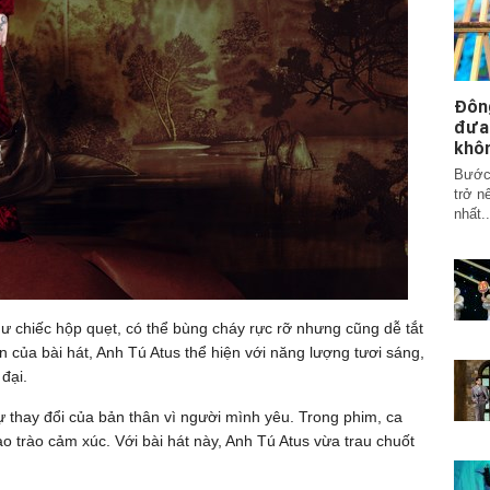
Đôn
đưa
khô
Bước 
trở n
nhất..
hư chiếc hộp quẹt, có thể bùng cháy rực rỡ nhưng cũng dễ tắt
n của bài hát, Anh Tú Atus thể hiện với năng lượng tươi sáng,
đại.
 thay đổi của bản thân vì người mình yêu. Trong phim, ca
 trào cảm xúc. Với bài hát này, Anh Tú Atus vừa trau chuốt