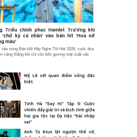
g Triều chinh phục Hamlet Trương khi
 ‘chữ ký cá nhân’ vào bản hit ‘Hoa nở
ng màu’
vào vòng Bán kết Hãy Nghe Tôi Hát 2026, cuộc đua
ên căng thẳng khi chỉ còn bốn gương mặt xuất sắc
.
Mỹ Lệ với quan điểm sống đặc
biệt.
Tinh Hà “Say Hi” Tập 5: Cuộc
chiến đầy giải trí và kịch tính giữa
hai gia tộc tại Dạ tiệc “hài nhập
vai”
Anh Tú Atus lật ngược thế cờ,