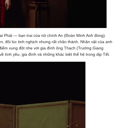
ai Phát — bạn trai của nữ chính An (Đoàn Minh Anh đóng).
iện, đôi lúc tinh nghịch nhưng rất chân thành. Nhân vật của anh
 điểm xung đột nhẹ với gia đình ông Thạch (Trường Giang
 tình yêu, gia đình và những khác biệt thế hệ trong dịp Tết.