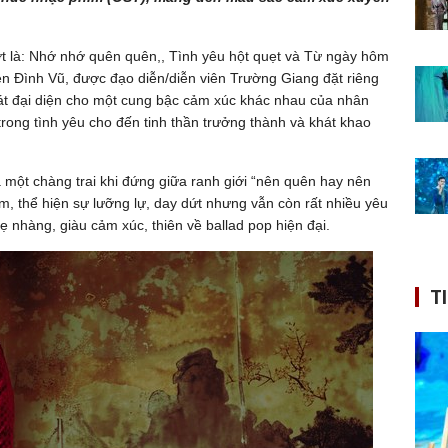
ượt là: Nhớ nhớ quên quên,, Tình yêu hột quẹt và Từ ngày hôm
ễn Đình Vũ, được đạo diễn/diễn viên Trường Giang đặt riêng
át đại diện cho một cung bậc cảm xúc khác nhau của nhân
trong tình yêu cho đến tinh thần trưởng thành và khát khao
một chàng trai khi đứng giữa ranh giới “nên quên hay nên
, thể hiện sự lưỡng lự, day dứt nhưng vẫn còn rất nhiều yêu
ẹ nhàng, giàu cảm xúc, thiên về ballad pop hiện đại.
T