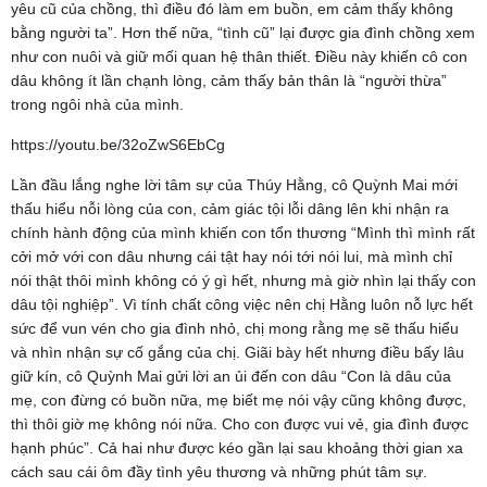
yêu cũ của chồng, thì điều đó làm em buồn, em cảm thấy không
bằng người ta”. Hơn thế nữa, “tình cũ” lại được gia đình chồng xem
như con nuôi và giữ mối quan hệ thân thiết. Điều này khiến cô con
dâu không ít lần chạnh lòng, cảm thấy bản thân là “người thừa”
trong ngôi nhà của mình.
https://youtu.be/32oZwS6EbCg
Lần đầu lắng nghe lời tâm sự của Thúy Hằng, cô Quỳnh Mai mới
thấu hiểu nỗi lòng của con, cảm giác tội lỗi dâng lên khi nhận ra
chính hành động của mình khiến con tổn thương “Mình thì mình rất
cởi mở với con dâu nhưng cái tật hay nói tới nói lui, mà mình chỉ
nói thật thôi mình không có ý gì hết, nhưng mà giờ nhìn lại thấy con
dâu tội nghiệp”. Vì tính chất công việc nên chị Hằng luôn nỗ lực hết
sức để vun vén cho gia đình nhỏ, chị mong rằng mẹ sẽ thấu hiểu
và nhìn nhận sự cố gắng của chị. Giãi bày hết nhưng điều bấy lâu
giữ kín, cô Quỳnh Mai gửi lời an ủi đến con dâu “Con là dâu của
mẹ, con đừng có buồn nữa, mẹ biết mẹ nói vậy cũng không được,
thì thôi giờ mẹ không nói nữa. Cho con được vui vẻ, gia đình được
hạnh phúc”. Cả hai như được kéo gần lại sau khoảng thời gian xa
cách sau cái ôm đầy tình yêu thương và những phút tâm sự.