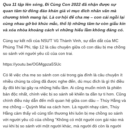
Qua 11 tập lên sóng, Đi Cùng Con 2022 đã nhận được sự
quan tâm từ đông đảo khán giả vì mục đích nhân văn mà
chương trình mang lại. Là cơ hội để cha mẹ – con cái ngồi lại
cùng nhau gỡ bỏ khúc mắc, thổ lộ những tâm tư còn giấu kín
và xóa nhòa khoảng cách vì những hiểu lầm không đáng có.
Cùng sự kết nối của NSƯT Vũ Thành Vinh, sự dẫn dắt của MC
Phùng Thế Phi, tập 12 là câu chuyện giữa cô con dâu bị mẹ chồng
so sánh với người yêu cũ của con trai.
https://youtu.be/OGMgpza5SUc
Có lẽ việc cha mẹ so sánh con cái trong gia đình là câu chuyện ít
nhiều chúng ta cũng đã được nghe đến, dù mục đích là gì thì điều
ấy đôi khi lại gây ra những hiểu lầm. Ai cũng muốn mình là phiên
bản độc nhất, chính việc bị so sánh sẽ khiến ta dần tự ti hơn. Cũng
chính điều này dẫn đến mối quan hệ giữa con dâu – Thúy Hằng và
mẹ chồng – Quỳnh Mai xa cách hơn. Là người nhạy cảm, Thúy
Hằng cảm thấy vô cùng tổn thương khi luôn bị mẹ chồng so sánh
với người yêu cũ của chồng “Không có một người con gái nào mà
vui khi bị so sánh với một người khác, mà người đó còn là người