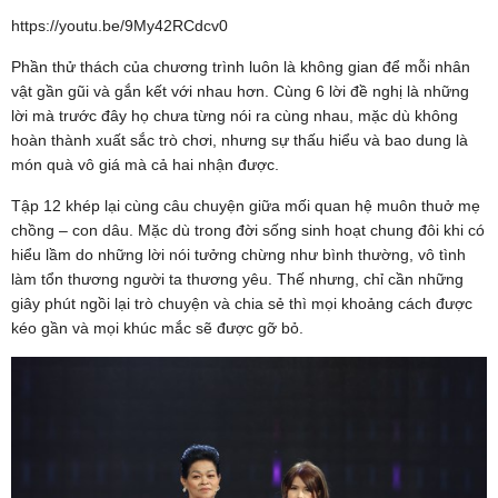
https://youtu.be/9My42RCdcv0
Phần thử thách của chương trình luôn là không gian để mỗi nhân
vật gần gũi và gắn kết với nhau hơn. Cùng 6 lời đề nghị là những
lời mà trước đây họ chưa từng nói ra cùng nhau, mặc dù không
hoàn thành xuất sắc trò chơi, nhưng sự thấu hiểu và bao dung là
món quà vô giá mà cả hai nhận được.
Tập 12 khép lại cùng câu chuyện giữa mối quan hệ muôn thuở mẹ
chồng – con dâu. Mặc dù trong đời sống sinh hoạt chung đôi khi có
hiểu lầm do những lời nói tưởng chừng như bình thường, vô tình
làm tổn thương người ta thương yêu. Thế nhưng, chỉ cần những
giây phút ngồi lại trò chuyện và chia sẻ thì mọi khoảng cách được
kéo gần và mọi khúc mắc sẽ được gỡ bỏ.