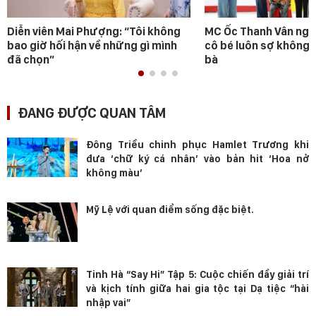
Diễn viên Mai Phượng: “Tôi không
MC Ốc Thanh Vân ngh
bao giờ hối hận về những gì mình
cô bé luôn sợ không 
đã chọn”
bà
ĐANG ĐƯỢC QUAN TÂM
Đông Triều chinh phục Hamlet Trương khi
đưa ‘chữ ký cá nhân’ vào bản hit ‘Hoa nở
không màu’
Mỹ Lệ với quan điểm sống đặc biệt.
Tinh Hà “Say Hi” Tập 5: Cuộc chiến đầy giải trí
và kịch tính giữa hai gia tộc tại Dạ tiệc “hài
nhập vai”