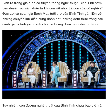
Sinh ra trong gia đình có truyền thống nghệ thuật, Bình Tinh sớm
bén duyên với sân khấu từ khi còn rất nhỏ. Là con của cố nghệ sĩ
Đức Lợi và soạn giả Bạch Mai, tuổi thơ của Bình Tinh gắn liền với
những chuyến lưu diễn cùng đoàn hát, những đêm thức trắng sau
cánh gà và tình yêu dành cho cải lương được nuôi dưỡng từ đó.
Tuy nhiên, con đường nghệ thuật của Bình Tinh chưa bao giờ trải