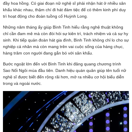
đầy hoa hồng. Có giai đoạn nữ nghệ sĩ phải nhận hát ở nhiều sân
khấu khác nhau, thậm chí đi hát đám tiệc để có thêm kinh phí duy
trì hoạt động cho đoàn tuồng cổ Huỳnh Long.
Những năm tháng ấy giúp Bình Tinh hiểu rằng nghệ thuật không
chỉ cần đam mê mà còn đòi hỏi sự kiên trì, trách nhiệm và cả sự hy
sinh. Khi tiếp quản đoàn hát gia đình, Bình Tinh không chỉ lo cho sự
nghiệp cá nhân mà còn mang trên vai cuộc sống của hàng chục,
hàng trăm con người đang gắn bó với sân khấu.
Bước ngoặt lớn đến với Bình Tinh khi đăng quang chương trình
Sao Nối Ngôi mùa đầu tiên. Danh hiệu quán quân giúp tên tuổi nữ
nghệ sĩ được biết đến rộng rãi hơn, mở ra nhiều cơ hội biểu diễn
trong và ngoài nước.