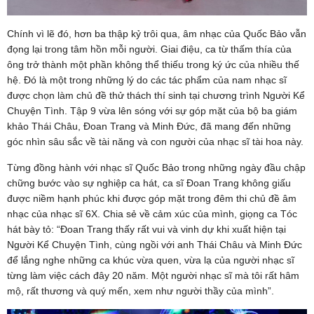
Chính vì lẽ đó, hơn ba thập kỷ trôi qua, âm nhạc của Quốc Bảo vẫn
đọng lại trong tâm hồn mỗi người. Giai điệu, ca từ thấm thía của
ông trở thành một phần không thể thiếu trong ký ức của nhiều thế
hệ. Đó là một trong những lý do các tác phẩm của nam nhạc sĩ
được chọn làm chủ đề thử thách thí sinh tại chương trình Người Kể
Chuyện Tình. Tập 9 vừa lên sóng với sự góp mặt của bộ ba giám
khảo Thái Châu, Đoan Trang và Minh Đức, đã mang đến những
góc nhìn sâu sắc về tài năng và con người của nhạc sĩ tài hoa này.
Từng đồng hành với nhạc sĩ Quốc Bảo trong những ngày đầu chập
chững bước vào sự nghiệp ca hát, ca sĩ Đoan Trang không giấu
được niềm hạnh phúc khi được góp mặt trong đêm thi chủ đề âm
nhạc của nhạc sĩ 6X. Chia sẻ về cảm xúc của mình, giọng ca Tóc
hát bày tỏ: “Đoan Trang thấy rất vui và vinh dự khi xuất hiện tại
Người Kể Chuyện Tình, cùng ngồi với anh Thái Châu và Minh Đức
để lắng nghe những ca khúc vừa quen, vừa lạ của người nhạc sĩ
từng làm việc cách đây 20 năm. Một người nhạc sĩ mà tôi rất hâm
mộ, rất thương và quý mến, xem như người thầy của mình”.