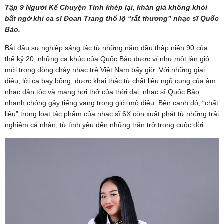
Tập 9 Người Kể Chuyện Tình khép lại, khán giả không khỏi
bất ngờ khi ca sĩ Đoan Trang thổ lộ “rất thương” nhạc sĩ Quốc
Bảo.
Bắt đầu sự nghiệp sáng tác từ những năm đầu thập niên 90 của
thế kỷ 20, những ca khúc của Quốc Bảo được ví như một làn gió
mới trong dòng chảy nhạc trẻ Việt Nam bấy giờ. Với những giai
điệu, lời ca bay bổng, được khai thác từ chất liệu ngũ cung của âm
nhạc dân tộc và mang hơi thở của thời đại, nhạc sĩ Quốc Bảo
nhanh chóng gây tiếng vang trong giới mộ điệu. Bên cạnh đó, “chất
liệu” trong loạt tác phẩm của nhạc sĩ 6X còn xuất phát từ những trải
nghiệm cá nhân, từ tình yêu đến những trăn trở trong cuộc đời.