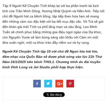
Tập 9 Người Kể Chuyện Tình khép lại với ba phần tranh tài kịch
tính của Trần Minh Dũng, Hương Nhật Quỳnh và Hiền Anh. Tiếp nối
chủ đề Người hát ca bềnh bồng, tập tiếp theo hứa hẹn sẽ mang
đến những cảm xúc đặc biệt với ba tiết mục đặc sắc. Vũ Trà sẽ gửi
đến khán giả một Tình ca phố lãng mạn và sâu lắng, Leo Minh
Tuấn sẽ chinh phục bằng những giai điệu ngọt ngào của Dạ khúc,
còn Nguyên Yunie sẽ làm bừng sáng sân khấu với Cảm ơn một
đóa xuân ngời, một ca khúc tràn đầy niềm vui và hy vọng.
Người Kể Chuyện Tình tập 10 với chủ đề Ngọn lửa trái tim,
đêm nhạc của Quốc Bảo sẽ được phát sóng vào lúc 21h Thứ
Năm 16/1/2025 trên kênh THVL1. Chương trình do đài truyền
hình Vĩnh Long và Jet Studio phối hợp thực hiện.