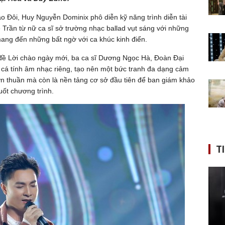
o Đôi, Huy Nguyễn Dominix phô diễn kỹ năng trình diễn tài
ee Trần từ nữ ca sĩ sở trường nhạc ballad vụt sáng với những
mang đến những bất ngờ với ca khúc kinh điển.
 đề Lời chào ngày mới, ba ca sĩ Dương Ngọc Hà, Đoàn Đại
 cá tính âm nhạc riêng, tạo nên một bức tranh đa dạng cảm
ơn thuần mà còn là nền tảng cơ sở đầu tiên để ban giám khảo
uốt chương trình.
T