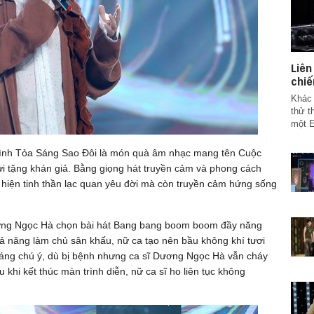
Liê
chiế
Khác 
thử t
một E
rình Tỏa Sáng Sao Đôi là món quà âm nhạc mang tên Cuộc
i tặng khán giả. Bằng giọng hát truyền cảm và phong cách
ể hiện tinh thần lạc quan yêu đời mà còn truyền cảm hứng sống
ương Ngọc Hà chọn bài hát Bang bang boom boom đầy năng
hả năng làm chủ sân khấu, nữ ca tạo nên bầu không khí tươi
 Đáng chú ý, dù bị bệnh nhưng ca sĩ Dương Ngọc Hà vẫn cháy
khi kết thúc màn trình diễn, nữ ca sĩ ho liên tục không