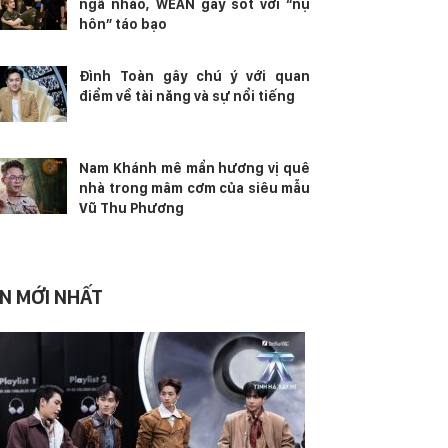
ngã nhào, WEAN gây sốt với “nụ
hôn” táo bạo
Đình Toàn gây chú ý với quan
điểm về tài năng và sự nổi tiếng
Nam Khánh mê mẩn hương vị quê
nhà trong mâm cơm của siêu mẫu
Vũ Thu Phương
IN MỚI NHẤT