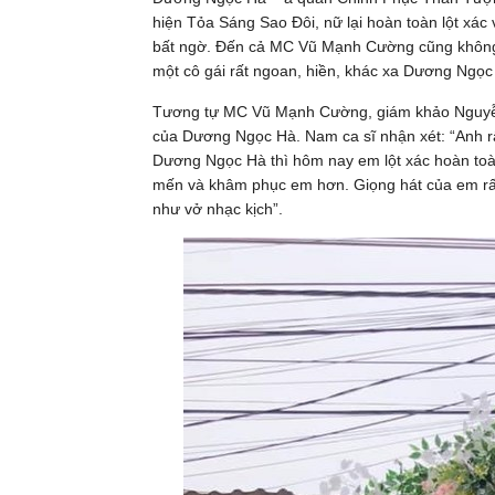
hiện Tỏa Sáng Sao Đôi, nữ lại hoàn toàn lột xác 
bất ngờ. Đến cả MC Vũ Mạnh Cường cũng không
một cô gái rất ngoan, hiền, khác xa Dương Ngọc 
Tương tự MC Vũ Mạnh Cường, giám khảo Nguyễn
của Dương Ngọc Hà. Nam ca sĩ nhận xét: “Anh rấ
Dương Ngọc Hà thì hôm nay em lột xác hoàn toàn
mến và khâm phục em hơn. Giọng hát của em rất d
như vở nhạc kịch”.