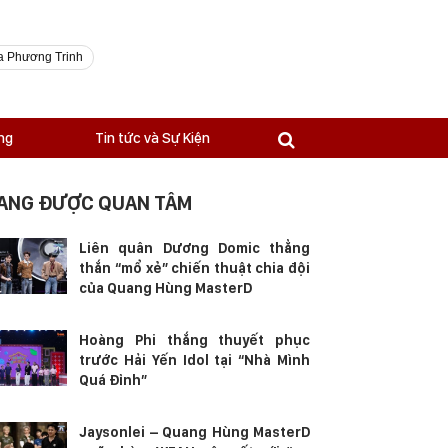
a Phương Trinh
ng
Tin tức và Sự Kiện
ANG ĐƯỢC QUAN TÂM
Liên quân Dương Domic thẳng
thắn “mổ xẻ” chiến thuật chia đội
của Quang Hùng MasterD
Hoàng Phi thắng thuyết phục
trước Hải Yến Idol tại “Nhà Mình
Quá Đỉnh”
Jaysonlei – Quang Hùng MasterD