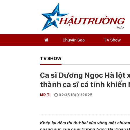
Chuyện Sao
TV Show
TV SHOW
Ca sĩ Dương Ngọc Hà lột 
thành ca sĩ cá tính khiế
MR TI
02:35 18/01/2025
Khép lại đêm thi thứ hai của vòng một chương
ngang sức của ca sĩ Dương Ngọc Hà, Đoàn Đ