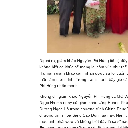
Ngoài ra, giám khảo Nguyễn Phi Hùng tiết lộ đây 
không biết ca khúc sẽ mang lại cảm xúc như thế 
Hà, nam giám khảo cảm nhận được sự lôi cuốn 
thân làm mới mình. Trong trái tim anh bây giờ
Phi Hùng nhấn mạnh.
Không chỉ giám khảo Nguyễn Phi Hùng và MC Vũ
Ngọc Hà mà ngay cả giám khảo Ưng Hoàng Phúc
Dương Ngọc Hà trong chương trình Chinh Phục 
chương trình Tỏa Sáng Sao Đôi mùa này. Nam ca 
mức anh phải wow và không biết đây là ca sĩ nào.
Em chọn trang phục rất đẹp và dễ thương, lại k