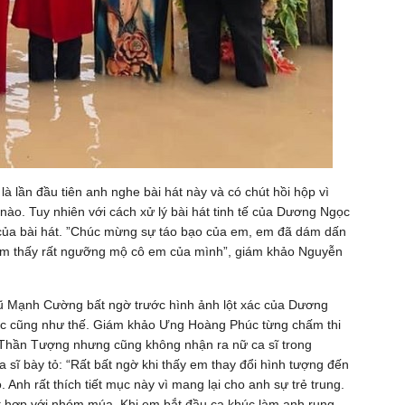
là lần đầu tiên anh nghe bài hát này và có chút hồi hộp vì
nào. Tuy nhiên với cách xử lý bài hát tinh tế của Dương Ngọc
của bài hát. ”Chúc mừng sự táo bạo của em, em đã dám dấn
 cảm thấy rất ngưỡng mộ cô em của mình”, giám khảo Nguyễn
 Mạnh Cường bất ngờ trước hình ảnh lột xác của Dương
 cũng như thế. Giám khảo Ưng Hoàng Phúc từng chấm thi
Thần Tượng nhưng cũng không nhận ra nữ ca sĩ trong
sĩ bày tỏ: “Rất bất ngờ khi thấy em thay đổi hình tượng đến
 Anh rất thích tiết mục này vì mang lại cho anh sự trẻ trung.
ết hợp với nhóm múa. Khi em bắt đầu ca khúc làm anh rung