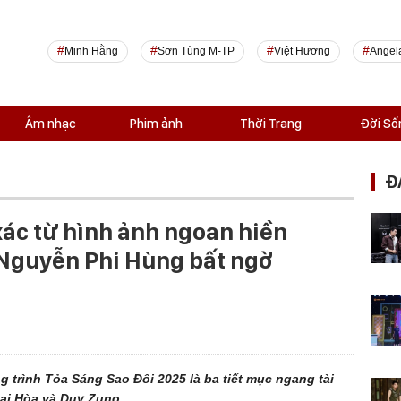
Minh Hằng
Sơn Tùng M-TP
Việt Hương
Angel
Âm nhạc
Phim ảnh
Thời Trang
Đời Số
Đ
xác từ hình ảnh ngoan hiền
n Nguyễn Phi Hùng bất ngờ
 trình Tỏa Sáng Sao Đôi 2025 là ba tiết mục ngang tài
ại Hòa và Duy Zuno.