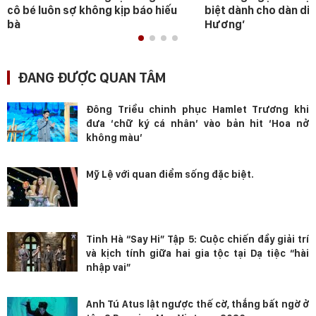
cô bé luôn sợ không kịp báo hiếu
biệt dành cho dàn diễ
bà
Hương’
ĐANG ĐƯỢC QUAN TÂM
Đông Triều chinh phục Hamlet Trương khi
đưa ‘chữ ký cá nhân’ vào bản hit ‘Hoa nở
không màu’
Mỹ Lệ với quan điểm sống đặc biệt.
Tinh Hà “Say Hi” Tập 5: Cuộc chiến đầy giải trí
và kịch tính giữa hai gia tộc tại Dạ tiệc “hài
nhập vai”
Anh Tú Atus lật ngược thế cờ, thắng bất ngờ ở