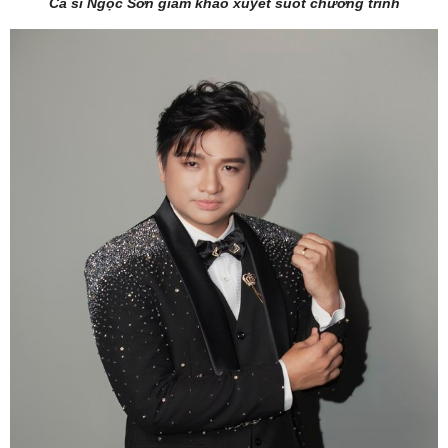
Ca sĩ Ngọc Sơn giám khảo xuyêt suốt chương trình