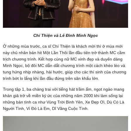
Chí Thiện và Lê Đình Minh Ngọc
Ở những mùa trước, ca sĩ Chí Thiện là khách mời thì ở mùa mới
này chủ nhân bản hit Một Lần Thôi lần đầu tiên trở thành MC cầm
trịch chương trình. Kết hợp cùng nữ MC xinh đẹp và duyên dáng
Minh Ngọc, bộ đôi MC dẫn dắt chương trình một cách khéo léo và
tung hứng nhịp nhàng, hài hước, giúp cho các thí sinh của chương
trình bớt lo lắng khi lần đầu đứng trên sân khấu lớn.
Trong tập 1, ba chàng trai với tiếng hát trầm ấm, ngọt ngào mang
khán giả trở về miền ký ức của những năm 2000 khi làm sống lại
những bản tình ca như Vùng Trời Bình Yên, Xe Đẹp Ơi, Dù Có Là
Người Tình, Vì Đó Là Em, Dĩ Vãng Cuộc Tình.