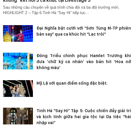
không” kết nối 3 ca khúc tại Livestage 3
Sau những câu chuyện về quá trình chia đội và ba đội trưởng mới,
HIGHLIGHT 2 – Tập 6 Tinh Hà “Say Hi” tiếp tục...
Đại Nghĩa bật cười với “Sơn Tùng M-TP phiên
bản say” qua ca khúc hit “Lạc trôi”
Đông Triều chinh phục Hamlet Trương khi
đưa ‘chữ ký cá nhân’ vào bản hit ‘Hoa nở
không màu’
Mỹ Lệ với quan điểm sống đặc biệt.
Tinh Hà “Say Hi” Tập 5: Cuộc chiến đầy giải trí
và kịch tính giữa hai gia tộc tại Dạ tiệc “hài
nhập vai”