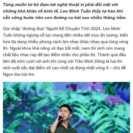
Từng muốn từ bỏ đam mê nghệ thuật vì phải đối mặt với
những khó khăn về kinh tế, Leo Minh Tuấn thấy tự hào khi
vẫn vững bước trên con đường ca hát sau nhiều thăng trầm.
Gia nhập “đường đua” Người Kể Chuyện Tình 2024, Leo Minh
Tuấn không ngừng nỗ lực mang đến nhiều tiết mục ấn tượng, biến
hóa đa dạng nhiều phong cách âm nhạc khác nhau qua từng vòng
thi. Ngoài khoe khả năng vũ đạo bắt mắt, nam thí sinh còn mang
chất liệu nhạc rap để tạo điểm nhấn cho phần thi. Thành quả đầu
tiên đã mỉm cười với anh khi cùng với Trần Minh Dũng là hai thí
sinh xuất sắc đạt điểm số cao nhất và đứng nhất vòng 4 – chủ đề
Ngọn lửa trái tim.