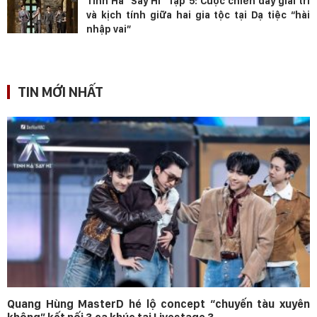
Tinh Hà “Say Hi” Tập 5: Cuộc chiến đầy giải trí
và kịch tính giữa hai gia tộc tại Dạ tiệc “hài
nhập vai”
TIN MỚI NHẤT
Quang Hùng MasterD hé lộ concept “chuyến tàu xuyên