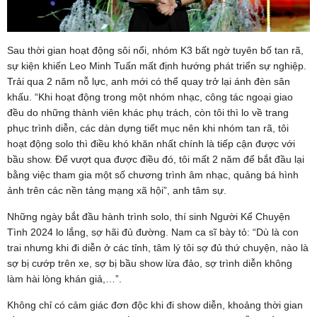
Sau thời gian hoạt động sôi nổi, nhóm K3 bất ngờ tuyên bố tan rã,
sự kiện khiến Leo Minh Tuấn mất định hướng phát triển sự nghiệp.
Trải qua 2 năm nỗ lực, anh mới có thể quay trở lại ánh đèn sân
khấu. “Khi hoạt động trong một nhóm nhạc, công tác ngoại giao
đều do những thành viên khác phụ trách, còn tôi thì lo về trang
phục trình diễn, các dàn dựng tiết mục nên khi nhóm tan rã, tôi
hoạt động solo thì điều khó khăn nhất chính là tiếp cận được với
bầu show. Để vượt qua được điều đó, tôi mất 2 năm để bắt đầu lại
bằng việc tham gia một số chương trình âm nhạc, quảng bá hình
ảnh trên các nền tảng mạng xã hội”, anh tâm sự.
Những ngày bắt đầu hành trình solo, thí sinh Người Kể Chuyện
Tình 2024 lo lắng, sợ hãi đủ đường. Nam ca sĩ bày tỏ: “Dù là con
trai nhưng khi đi diễn ở các tỉnh, tâm lý tôi sợ đủ thứ chuyện, nào là
sợ bị cướp trên xe, sợ bị bầu show lừa đảo, sợ trình diễn không
làm hài lòng khán giả,…”.
Không chỉ có cảm giác đơn độc khi đi show diễn, khoảng thời gian