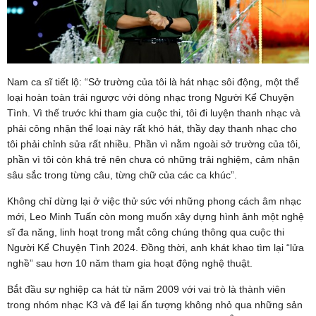
Nam ca sĩ tiết lộ: “Sở trường của tôi là hát nhạc sôi động, một thể
loại hoàn toàn trái ngược với dòng nhạc trong Người Kể Chuyện
Tình. Vì thế trước khi tham gia cuộc thi, tôi đi luyện thanh nhạc và
phải công nhận thể loại này rất khó hát, thầy dạy thanh nhạc cho
tôi phải chỉnh sửa rất nhiều. Phần vì nằm ngoài sở trường của tôi,
phần vì tôi còn khá trẻ nên chưa có những trải nghiệm, cảm nhận
sâu sắc trong từng câu, từng chữ của các ca khúc”.
Không chỉ dừng lại ở việc thử sức với những phong cách âm nhạc
mới, Leo Minh Tuấn còn mong muốn xây dựng hình ảnh một nghệ
sĩ đa năng, linh hoạt trong mắt công chúng thông qua cuộc thi
Người Kể Chuyện Tình 2024. Đồng thời, anh khát khao tìm lại “lửa
nghề” sau hơn 10 năm tham gia hoạt động nghệ thuật.
Bắt đầu sự nghiệp ca hát từ năm 2009 với vai trò là thành viên
trong nhóm nhạc K3 và để lại ấn tượng không nhỏ qua những sản