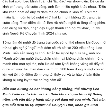
đầu hát solo, Leo Minh Tuấn chỉ “lác đác” vài show diễn. Để có đủ
kinh phí trang trải cuộc sống, anh làm nhiều nghề khác nhau. “Điều
khó khăn nhất để duy trì đam mê đó chính là kinh tế. Tôi từng
nhiều lần muốn từ bỏ nghề vì đi hát kinh phí không đủ trang trải
cuộc sống. Thời điểm đó, tôi làm rất nhiều nghề từ lồng tiếng phim,
dàn dựng vũ đạo, nhận dạy luyện thanh cho người khác,…”, thí
sinh Người Kể Chuyện Tình 2024 chia sẻ.
Từng làm đủ nghề để trang trải cuộc sống, thế nhưng khi được một
nữ đại gia ngỏ ý “ngủ” một đêm sẽ trả cát xê 200 triệu đồng, Leo
Minh Tuấn sẵn sàng từ chối. Nhắc lại sự cố hy hữu này, anh nói:
“Ranh giới làm nghệ thuật chân chính và không chân chính mỏng
manh như một sợi tóc, nếu lúc đó tâm lý tôi không vững sẽ đẩy tôi
đi xa với mục tiêu ban đầu của mình. 200 triệu đồng là một con số
lớn với tôi thời điểm đó nhưng tôi thấy vui và tự hào vì bản thân
không bị lung lay trước những cám dỗ”.
Dẫu con đường ca hát không bằng phẳng, thế nhưng Leo
Minh Tuấn rất tự hào về bản thân khi trải qua từng ấy thăng
trầm, anh vẫn đồng hành cùng với đam mê của mình. Thế nên,
qua mỗi đêm thi tại Người Kể Chuyện Tình, khán giả luôn