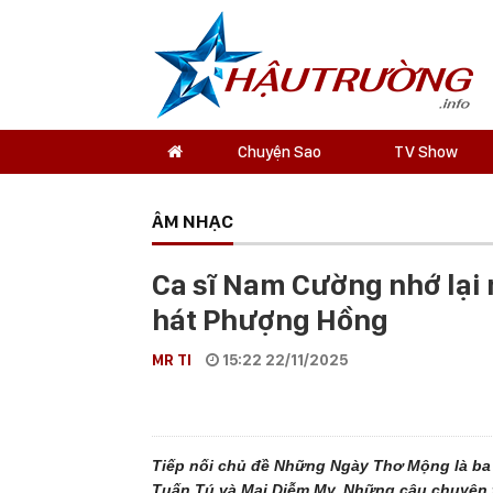
Chuyện Sao
TV Show
ÂM NHẠC
Ca sĩ Nam Cường nhớ lại 
hát Phượng Hồng
MR TI
15:22 22/11/2025
Tiếp nối chủ đề Những Ngày Thơ Mộng là ba
Tuấn Tú và Mai Diễm My. Những câu chuyện 