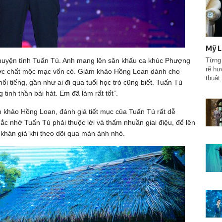
Mỹ L
Từng 
 chuyện tình Tuấn Tú. Anh mang lên sân khấu ca khúc Phượng
rẽ hư
được chất mộc mạc vốn có. Giám khảo Hồng Loan dành cho
thuật
nổi tiếng, gần như ai đi qua tuổi học trò cũng biết. Tuấn Tú
inh thần bài hát. Em đã làm rất tốt”.
m khảo Hồng Loan, đánh giá tiết mục của Tuấn Tú rất dễ
ắc nhở Tuấn Tú phải thuộc lời và thấm nhuần giai điệu, để lên
 khán giả khi theo dõi qua màn ảnh nhỏ.