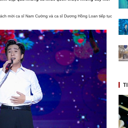
ách mời ca sĩ Nam Cường và ca sĩ Dương Hồng Loan tiếp tục
T