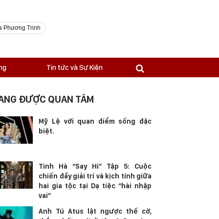
a Phương Trinh
ng
Tin tức và Sự Kiện
ANG ĐƯỢC QUAN TÂM
Mỹ Lệ với quan điểm sống đặc
biệt.
Tinh Hà “Say Hi” Tập 5: Cuộc
chiến đầy giải trí và kịch tính giữa
hai gia tộc tại Dạ tiệc “hài nhập
vai”
Anh Tú Atus lật ngược thế cờ,