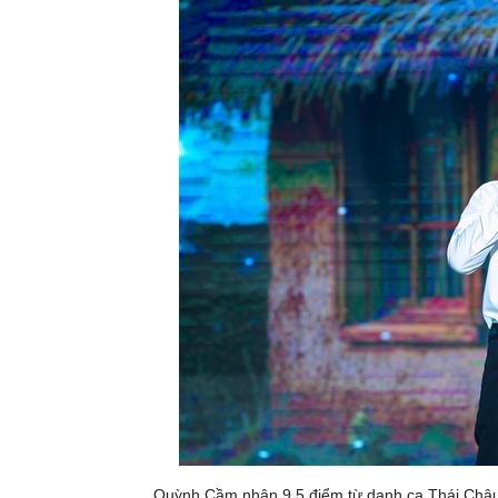
Quỳnh Cầm nhận 9,5 điểm từ danh ca Thái Châ