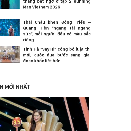
thắng bất ngờ ở tập 2 Running
Man Vietnam 2026
Thái Châu khen Đông Triều –
Quang Hiền “ngang tài ngang
sức”, mỗi người đều có màu sắc
riêng
Tinh Hà “Say Hi” công bố luật thi
mới, cuộc đua bước sang giai
đoạn khốc liệt hơn
IN MỚI NHẤT