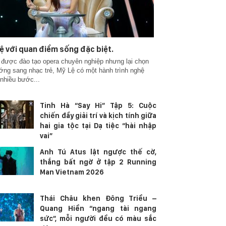
ệ với quan điểm sống đặc biệt.
được đào tạo opera chuyên nghiệp nhưng lại chọn
ớng sang nhạc trẻ, Mỹ Lệ có một hành trình nghệ
 nhiều bước...
Tinh Hà “Say Hi” Tập 5: Cuộc
chiến đầy giải trí và kịch tính giữa
hai gia tộc tại Dạ tiệc “hài nhập
vai”
Anh Tú Atus lật ngược thế cờ,
thắng bất ngờ ở tập 2 Running
Man Vietnam 2026
Thái Châu khen Đông Triều –
Quang Hiền “ngang tài ngang
sức”, mỗi người đều có màu sắc