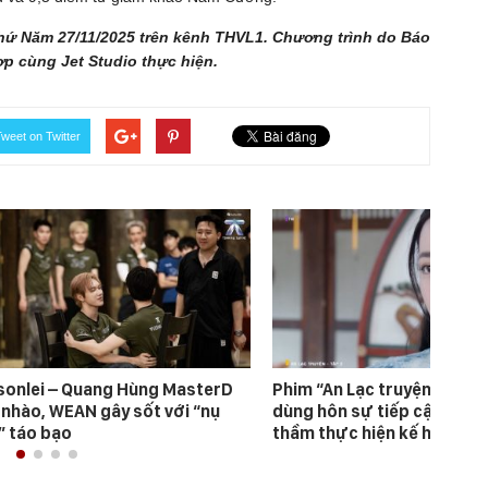
hứ Năm 27/11/2025 trên kênh THVL1. Chương trình do Báo
ợp cùng Jet Studio thực hiện.
weet on Twitter
sonlei – Quang Hùng MasterD
Phim “An Lạc truyện”: Nhậ
 nhào, WEAN gây sốt với “nụ
dùng hôn sự tiếp cận Hàn 
” táo bạo
thầm thực hiện kế hoạch b