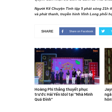
Người Kể Chuyện Tình tập 5 phát sóng 21h t
và phát thanh, truyền hình Vĩnh Long phối h
SHARE
Share on Facebook
T
Hoàng Phi thắng thuyết phục
Jay
trước Hải Yến Idol tại “Nhà Mình
ngã
Quá Đỉnh”
hôn