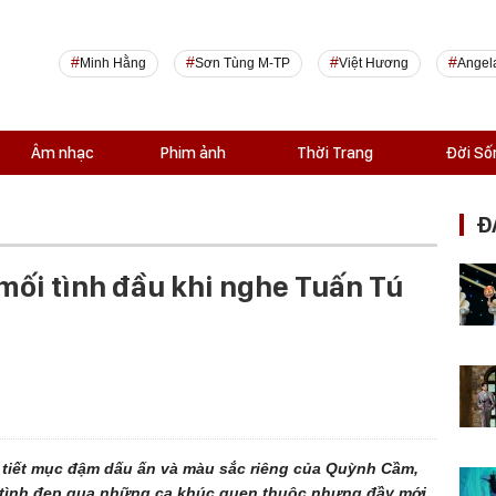
Minh Hằng
Sơn Tùng M-TP
Việt Hương
Angel
Âm nhạc
Phim ảnh
Thời Trang
Đời Số
Đ
mối tình đầu khi nghe Tuấn Tú
 tiết mục đậm dấu ấn và màu sắc riêng của Quỳnh Cầm,
tình đẹp qua những ca khúc quen thuộc nhưng đầy mới