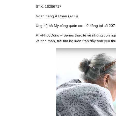
STK: 16286717
Ngân hàng Á Châu (ACB)
Ủng hộ bà My cùng quán cơm 0 đồng tại số 20
#TỷPhú0Đồng – Series thực tế về những con người
về tinh thần, trái tim họ luôn tràn đầy tình yêu