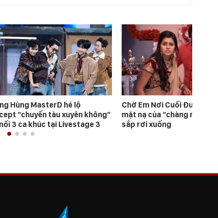
ng Hùng MasterD hé lộ
Chờ Em Nơi Cuối Đường: C
cept “chuyến tàu xuyên không”
mặt nạ của “chàng rể hoàn
nối 3 ca khúc tại Livestage 3
sắp rơi xuống