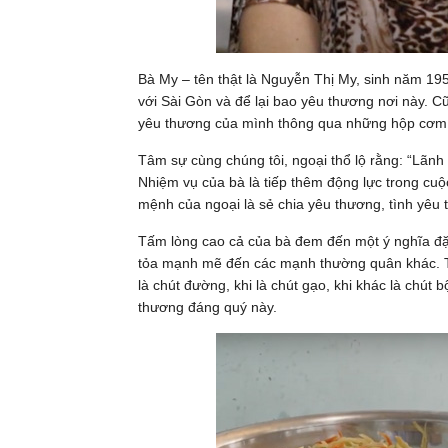
Bà My – tên thật là Nguyễn Thị My, sinh năm 19
với Sài Gòn và để lại bao yêu thương nơi này. C
yêu thương của mình thông qua những hộp cơm
Tâm sự cùng chúng tôi, ngoại thổ lộ rằng: “Lãn
Nhiệm vụ của bà là tiếp thêm động lực trong cu
mệnh của ngoại là sẻ chia yêu thương, tình yêu
Tấm lòng cao cả của bà đem đến một ý nghĩa đặc 
tỏa mạnh mẽ đến các mạnh thường quân khác. T
là chút đường, khi là chút gạo, khi khác là chút b
thương đáng quý này.