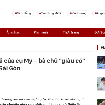
Minh Hằng
Sơn Tùng M-TP
Việt Hương
Angel
Âm nhạc
Phim ảnh
Thời Trang
Đời Số
Đ
 của cụ My – bà chủ “giàu có”
Sài Gòn
 thương ấm áp của một cụ bà 70 tuổi, khiến không ít
 câu chuyện phía sau những phần cơm từ thiện ấy.