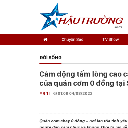
Chuyện Sao
TV Show
ĐỜI SỐNG
Cảm động tấm lòng cao cả
của quán cơm 0 đồng tại 
MR TI
01:09 04/08/2022
Quán cơm chay 0 đồng – nơi lan tỏa tình yêu
người dân cảm phục và không khỏi tò mò về