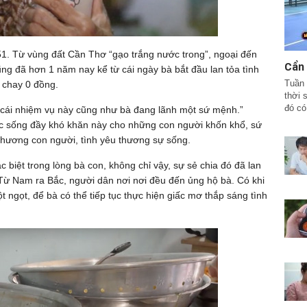
51. Từ vùng đất Cần Thơ “gạo trắng nước trong”, ngoại đến
Cẩn 
ũng đã hơn 1 năm nay kể từ cái ngày bà bắt đầu lan tỏa tình
Tuần 
 chay 0 đồng.
thời 
đó có
h cái nhiệm vụ này cũng như bà đang lãnh một sứ mệnh.”
ộc sống đầy khó khăn này cho những con người khốn khổ, sứ
 thương con người, tình yêu thương sự sống.
biệt trong lòng bà con, không chỉ vậy, sự sẻ chia đó đã lan
ừ Nam ra Bắc, người dân nơi nơi đều đến ủng hộ bà. Có khi
ột ngọt, để bà có thể tiếp tục thực hiện giấc mơ thắp sáng tình