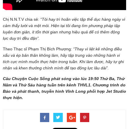
Chị N.N.T.V chia sẻ
: “Tôi hay trì hoãn việc tập thể dục hàng ngày vì
cảm thấy lười và mệt mỏi. Hiện tại tôi đang tìm phương pháp tập
luyện đơn giản, ít tốn thời gian nhưng hiệu quả để có thêm động
lực duy trì đều đặn”
.
Theo Thạc sĩ Phạm Thị Bích Phượng:
“Thay vì liệt kê những điều
xấu và ép bản thân không làm, hãy tập trung vào những hành vi
tích cực mình muốn thực hiện trong tuần. Khi làm được, hãy tự ghi
nhận và khen thưởng chính mình để tạo động lực lâu dài”
.
Câu Chuyện Cuộc Sống phát sóng vào lúc 19:50 Thứ Ba, Thứ
Năm và Thứ Sáu hàng tuần trên kênh THVL1. Chương trình do
Báo và phát thanh, truyền hình Vĩnh Long phối hợp Jet Studio
thực hiện.