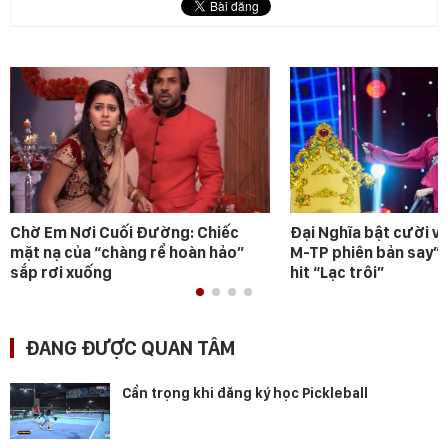
Chờ Em Nơi Cuối Đường: Chiếc
Đại Nghĩa bật cười v
mặt nạ của “chàng rể hoàn hảo”
M-TP phiên bản say” 
sắp rơi xuống
hit “Lạc trôi”
ĐANG ĐƯỢC QUAN TÂM
Cẩn trọng khi đăng ký học Pickleball