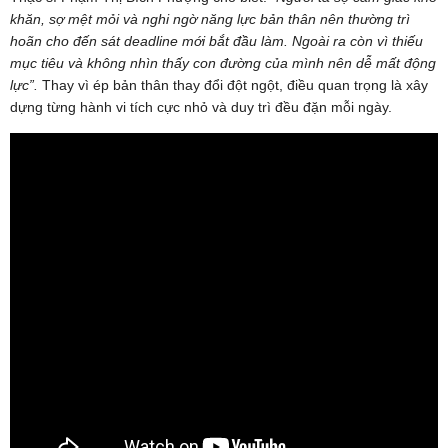
khăn, sợ mệt mỏi và nghi ngờ năng lực bản thân nên thường trì
hoãn cho đến sát deadline mới bắt đầu làm. Ngoài ra còn vì thiếu
mục tiêu và không nhìn thấy con đường của mình nên dễ mất động
lực”
.
Thay vì ép bản thân thay đổi đột ngột, điều quan trọng là xây
dựng từng hành vi tích cực nhỏ và duy trì đều đặn mỗi ngày.