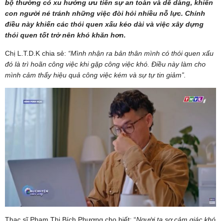
bộ thường có xu hướng ưu tiên sự an toàn và dễ dàng, khiến
con người né tránh những việc đòi hỏi nhiều nỗ lực. Chính
điều này khiến các thói quen xấu kéo dài và việc xây dựng
thói quen tốt trở nên khó khăn hơn.
Chị L.T.D.K chia sẻ:
“Mình nhận ra bản thân mình có thói quen xấu
đó là trì hoãn công việc khi gặp công việc khó. Điều này làm cho
mình cảm thấy hiệu quả công việc kém và sự tự tin giảm”
.
Thạc sĩ Phạm Thị Bích Phượng cho biết: “
Người ta sợ cảm giác khó