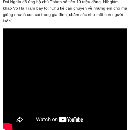
Đại Nghĩa đã ủng hộ chú Thành số tiền 10 triệu đồng. Nữ giám
khảo Võ Hạ Trâm bày tỏ: “Chú kể câu chuyện về những em chó mà
giống như là con cái trong gia đình, chăm sóc như một con người
luôn”