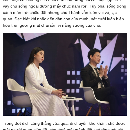
vậy chú sống ngoài đường mấy chục năm rồi”. Tuy phải sống trong
cảnh màn trời chiếu đất nhưng chú Thành vẫn luôn vui vẻ, lạc
quan. Đặc biệt khi nhắc đến đàn con của mình, nét cười luôn hiện
hữu trên gương mặt chai sần vì nắng sương của chú.
Trong đợt dịch căng thẳng vừa qua, di chuyển khó khăn, chú được
một người quen giúp đỡ, cho thuê một mảnh đất khá rộng với giá