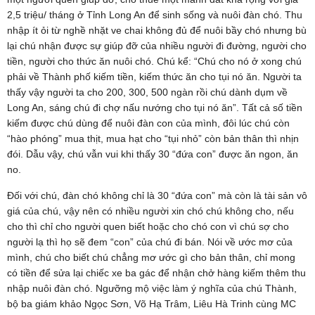
2,5 triệu/ tháng ở Tỉnh Long An để sinh sống và nuôi đàn chó. Thu
nhập ít ỏi từ nghề nhặt ve chai không đủ để nuôi bầy chó nhưng bù
lại chú nhận được sự giúp đỡ của nhiều người đi đường, người cho
tiền, người cho thức ăn nuôi chó. Chú kể: “Chú cho nó ở xong chú
phải về Thành phố kiếm tiền, kiếm thức ăn cho tụi nó ăn. Người ta
thấy vậy người ta cho 200, 300, 500 ngàn rồi chú dành dụm về
Long An, sáng chú đi chợ nấu nướng cho tụi nó ăn”. Tất cả số tiền
kiếm được chú dùng để nuôi đàn con của mình, đôi lúc chú còn
“hào phóng” mua thịt, mua hạt cho “tụi nhỏ” còn bản thân thì nhịn
đói. Dẫu vậy, chú vẫn vui khi thấy 30 “đứa con” được ăn ngon, ăn
no.
Đối với chú, đàn chó không chỉ là 30 “đứa con” mà còn là tài sản vô
giá của chú, vậy nên có nhiều người xin chó chú không cho, nếu
cho thì chỉ cho người quen biết hoặc cho chó con vì chú sợ cho
người lạ thì họ sẽ đem “con” của chú đi bán. Nói về ước mơ của
mình, chú cho biết chú chẳng mơ ước gì cho bản thân, chỉ mong
có tiền để sửa lại chiếc xe ba gác để nhận chở hàng kiếm thêm thu
nhập nuôi đàn chó. Ngưỡng mộ việc làm ý nghĩa của chú Thành,
bộ ba giám khảo Ngọc Sơn, Võ Hạ Trâm, Liêu Hà Trinh cùng MC