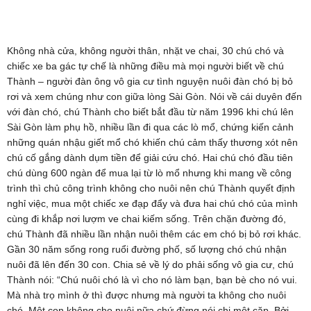
Không nhà cửa, không người thân, nhặt ve chai, 30 chú chó và
chiếc xe ba gác tự chế là những điều mà mọi người biết về chú
Thành – người đàn ông vô gia cư tình nguyện nuôi đàn chó bị bỏ
rơi và xem chúng như con giữa lòng Sài Gòn. Nói về cái duyên đến
với đàn chó, chú Thành cho biết bắt đầu từ năm 1996 khi chú lên
Sài Gòn làm phụ hồ, nhiều lần đi qua các lò mổ, chứng kiến cảnh
những quán nhậu giết mổ chó khiến chú cảm thấy thương xót nên
chú cố gắng dành dụm tiền để giải cứu chó. Hai chú chó đầu tiên
chú dùng 600 ngàn để mua lại từ lò mổ nhưng khi mang về công
trình thì chủ công trình không cho nuôi nên chú Thành quyết định
nghỉ việc, mua một chiếc xe đạp đẩy và đưa hai chú chó của mình
cùng đi khắp nơi lượm ve chai kiếm sống. Trên chặn đường đó,
chú Thành đã nhiều lần nhận nuôi thêm các em chó bị bỏ rơi khác.
Gần 30 năm sống rong ruổi đường phố, số lượng chó chú nhận
nuôi đã lên đến 30 con. Chia sẻ về lý do phải sống vô gia cư, chú
Thành nói: “Chú nuôi chó là vì cho nó làm bạn, bạn bè cho nó vui.
Mà nhà trọ mình ở thì được nhưng mà người ta không cho nuôi
chó. Một con không cho nuôi nữa chứ đừng nói chi một cặp. Bởi