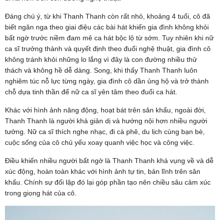
Đáng chú ý, từ khi Thanh Thanh còn rất nhỏ, khoảng 4 tuổi, cô đã
biết ngân nga theo giai điệu các bài hát khiến gia đình không khỏi
bất ngờ trước niềm đam mê ca hát bộc lộ từ sớm. Tuy nhiên khi nữ
ca sĩ trưởng thành và quyết định theo đuổi nghệ thuật, gia đình cô
không tránh khỏi những lo lắng vì đây là con đường nhiều thử
thách và không hề dễ dàng. Song, khi thấy Thanh Thanh luôn
nghiêm túc nỗ lực từng ngày, gia đình cô dần ủng hộ và trở thành
chỗ dựa tinh thần để nữ ca sĩ yên tâm theo đuổi ca hát.
Khác với hình ảnh năng động, hoạt bát trên sân khấu, ngoài đời,
Thanh Thanh là người khá giản dị và hướng nội hơn nhiều người
tưởng. Nữ ca sĩ thích nghe nhạc, đi cà phê, du lịch cùng bạn bè,
cuộc sống của cô chủ yếu xoay quanh việc học và công việc.
Điều khiến nhiều người bất ngờ là Thanh Thanh khá vụng về và dễ
xúc động, hoàn toàn khác với hình ảnh tự tin, bản lĩnh trên sân
khấu. Chính sự đối lập đó lại góp phần tạo nên chiều sâu cảm xúc
trong giọng hát của cô.