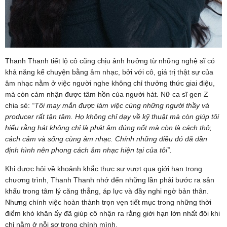
Thanh Thanh tiết lộ cô cũng chịu ảnh hưởng từ những nghệ sĩ có
khả năng kể chuyện bằng âm nhạc, bởi với cô, giá trị thật sự của
âm nhạc nằm ở việc người nghe không chỉ thưởng thức giai điệu,
mà còn cảm nhận được tâm hồn của người hát. Nữ ca sĩ gen Z
chia sẻ:
“Tôi may mắn được làm việc cùng những người thầy và
producer rất tận tâm. Họ không chỉ dạy về kỹ thuật mà còn giúp tôi
hiểu rằng hát không chỉ là phát âm đúng nốt mà còn là cách thở,
cách cảm và sống cùng âm nhạc. Chính những điều đó đã dần
định hình nên phong cách âm nhạc hiện tại của tôi”.
Khi được hỏi về khoảnh khắc thực sự vượt qua giới hạn trong
chương trình, Thanh Thanh nhớ đến những lần phải bước ra sân
khấu trong tâm lý căng thẳng, áp lực và đầy nghi ngờ bản thân.
Nhưng chính việc hoàn thành trọn vẹn tiết mục trong những thời
điểm khó khăn ấy đã giúp cô nhận ra rằng giới hạn lớn nhất đôi khi
chỉ nằm ở nỗi sợ trong chính mình.