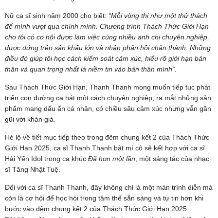
Nữ ca sĩ sinh năm 2000 cho biết:
“Mỗi vòng thi như một thử thách
để mình vượt qua chính mình. Chương trình Thách Thức Giới Hạn
cho tôi có cơ hội được làm việc cùng nhiều anh chị chuyên nghiệp,
được đứng trên sân khấu lớn và nhận phản hồi chân thành. Những
điều đó giúp tôi học cách kiểm soát cảm xúc, hiểu rõ giới hạn bản
thân và quan trọng nhất là niềm tin vào bản thân mình”.
Sau Thách Thức Giới Hạn, Thanh Thanh mong muốn tiếp tục phát
triển con đường ca hát một cách chuyên nghiệp, ra mắt những sản
phẩm mang dấu ấn cá nhân, có chiều sâu cảm xúc nhưng vẫn gần
gũi với khán giả.
Hé lộ về tiết mục tiếp theo trong đêm chung kết 2 của Thách Thức
Giới Hạn 2025, ca sĩ Thanh Thanh bật mí cô sẽ kết hợp với ca sĩ
Hải Yến Idol trong ca khúc
Đã hơn một lần
, một sáng tác của nhạc
sĩ Tăng Nhật Tuệ.
Đối với ca sĩ Thanh Thanh, đây không chỉ là một màn trình diễn mà
còn là cơ hội để học hỏi trong tâm thế sẵn sàng và tự tin hơn khi
bước vào đêm chung kết 2 của Thách Thức Giới Hạn 2025.