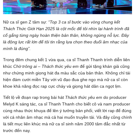
Nữ ca sĩ gen Z tâm sự:
“Top 3 ca sĩ bước vào vòng chung kết
Thách Thức Giới Hạn 2025 là cột mốc để tôi nhìn lại hành trình đã
cố gắng từng ngày hoàn thiện bản thân, không ngừng nỗ lực. Đây
là động lực rất lớn để tôi tin rằng lựa chọn theo đuổi âm nhạc của
mình là đúng”.
Trong đêm chung kết 1 vừa qua, ca sĩ Thanh Thanh trình diễn liên
khúc
Chờ trông ai – Thách thức yêu em
để gửi tặng khán giả cũng
như chứng minh giọng hát đa màu sắc của bản thân. Không chỉ tái
hiện đám cưới miền Tây với vũ đạo đua ghe ngo mà nữ ca sĩ còn
khoe khả năng đọc rap cực cháy và giọng hát dân ca ngọt lịm.
Tiết lộ về đoạn rap trong bài hát
Thách thức yêu em
do producer
Melyd K sáng tác, ca sĩ Thanh Thanh cho biết cô và nam producer
cùng nhau thức khuya để lên ý tưởng bản phối, viết lời rap để đúng
với cá nhân âm nhạc mà cả hai muốn truyền tải. Và đây cũng chính
là tiết mục liên khúc mà nữ ca sĩ sinh năm 2000 tâm đắc nhất từ
trước đến nay.