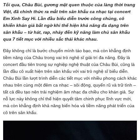
Tối qua, Châu Bùi, gương mặt quen thuộc của làng thời trang
Việt, đã chính thức ra mắt trên sân khấu ca nhạc tại concert
Em Xinh Say Hi. Lần đầu biểu diễn trước công chúng, cô
khiến khán giả bất ngờ khi thể hiện khả năng đa dạng trên
sân khấu – từ hát, rap, nhảy đến kỹ năng làm chủ sân khấu
qua 7 tiết mục với nhiều sắc thái khác nhau.
Đây không chỉ là bước chuyển mình táo bạo, mà còn khẳng định
tiềm năng của Châu trong vai trò nghệ sĩ giải trí đa năng. Đây là
concert đầu tiên trong sự nghiệp nghệ thuật của Châu Bùi, cũng là
lần đầu cô xuất hiện trên sân khấu với vai trò nghệ sĩ biểu diễn.
Châu Bùi lần lượt trình diễn các tiết mục với nhiều phong cách khác
nhau trên cùng một đêm ca nhạc – sôi động, quyến rũ và trữ tình –
tất cả đều tạo nên trải nghiệm âm nhạc đa chiều cho khán giả. Sự
nỗ lực này không chỉ thể hiện quyết tâm chinh phục lĩnh vực mới,
mà còn khẳng định khả năng biến hóa và tiềm năng phát triển của
cô trên sân khấu.