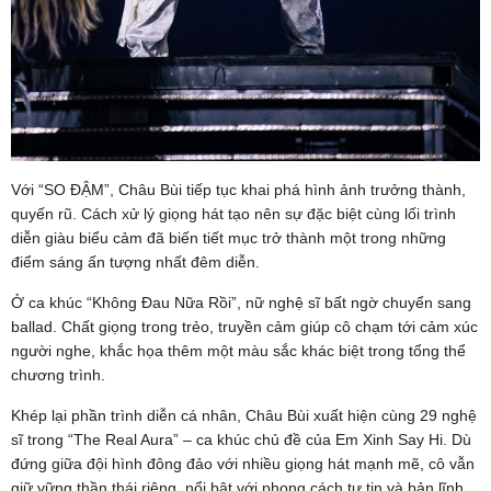
Với “SO ĐẬM”, Châu Bùi tiếp tục khai phá hình ảnh trưởng thành,
quyến rũ. Cách xử lý giọng hát tạo nên sự đặc biệt cùng lối trình
diễn giàu biểu cảm đã biến tiết mục trở thành một trong những
điểm sáng ấn tượng nhất đêm diễn.
Ở ca khúc “Không Đau Nữa Rồi”, nữ nghệ sĩ bất ngờ chuyển sang
ballad. Chất giọng trong trẻo, truyền cảm giúp cô chạm tới cảm xúc
người nghe, khắc họa thêm một màu sắc khác biệt trong tổng thể
chương trình.
Khép lại phần trình diễn cá nhân, Châu Bùi xuất hiện cùng 29 nghệ
sĩ trong “The Real Aura” – ca khúc chủ đề của Em Xinh Say Hi. Dù
đứng giữa đội hình đông đảo với nhiều giọng hát mạnh mẽ, cô vẫn
giữ vững thần thái riêng, nổi bật với phong cách tự tin và bản lĩnh,