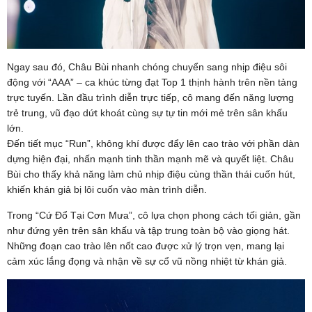
Ngay sau đó, Châu Bùi nhanh chóng chuyển sang nhịp điệu sôi
động với “AAA” – ca khúc từng đạt Top 1 thịnh hành trên nền tảng
trực tuyến. Lần đầu trình diễn trực tiếp, cô mang đến năng lượng
trẻ trung, vũ đạo dứt khoát cùng sự tự tin mới mẻ trên sân khấu
lớn.
Đến tiết mục “Run”, không khí được đẩy lên cao trào với phần dàn
dựng hiện đại, nhấn mạnh tinh thần mạnh mẽ và quyết liệt. Châu
Bùi cho thấy khả năng làm chủ nhịp điệu cùng thần thái cuốn hút,
khiến khán giả bị lôi cuốn vào màn trình diễn.
Trong “Cứ Đổ Tại Cơn Mưa”, cô lựa chọn phong cách tối giản, gần
như đứng yên trên sân khấu và tập trung toàn bộ vào giọng hát.
Những đoạn cao trào lên nốt cao được xử lý trọn vẹn, mang lại
cảm xúc lắng đọng và nhận về sự cổ vũ nồng nhiệt từ khán giả.