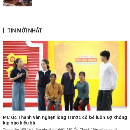
TIN MỚI NHẤT
MC Ốc Thanh Vân nghẹn lòng trước cô bé luôn sợ không
kịp báo hiếu bà
Trong tập 198 “Mái ấm gia đình Việt”, MC Ốc Thanh Vân cùng ca sĩ