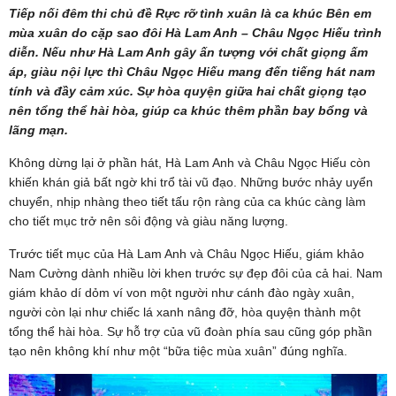
Tiếp nối đêm thi chủ đề Rực rỡ tình xuân là ca khúc Bên em
mùa xuân do cặp sao đôi Hà Lam Anh – Châu Ngọc Hiếu trình
diễn. Nếu như Hà Lam Anh gây ấn tượng với chất giọng ấm
áp, giàu nội lực thì Châu Ngọc Hiếu mang đến tiếng hát nam
tính và đầy cảm xúc. Sự hòa quyện giữa hai chất giọng tạo
nên tổng thể hài hòa, giúp ca khúc thêm phần bay bổng và
lãng mạn.
Không dừng lại ở phần hát, Hà Lam Anh và Châu Ngọc Hiếu còn
khiến khán giả bất ngờ khi trổ tài vũ đạo. Những bước nhảy uyển
chuyển, nhịp nhàng theo tiết tấu rộn ràng của ca khúc càng làm
cho tiết mục trở nên sôi động và giàu năng lượng.
Trước tiết mục của Hà Lam Anh và Châu Ngọc Hiếu, giám khảo
Nam Cường dành nhiều lời khen trước sự đẹp đôi của cả hai. Nam
giám khảo dí dỏm ví von một người như cánh đào ngày xuân,
người còn lại như chiếc lá xanh nâng đỡ, hòa quyện thành một
tổng thể hài hòa. Sự hỗ trợ của vũ đoàn phía sau cũng góp phần
tạo nên không khí như một “bữa tiệc mùa xuân” đúng nghĩa.