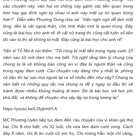
câu chuyện này, việc hai vợ chồng này gánh vác tiền quan trọng
hơn hay gia đình nghi kỵ nhau vì anh này mất uy tín quan trọng
hơn?”
.
Diễn viên Phương Dung chia sẻ:
“
V
iệc nghi ngờ dễ làm mất
lòng, tiền là vật ngoài thân
, còn tình thân mới là quan trọng
. Đây
cũng là bài học cho anh rể: lỡ cất nữ trang thì cũng cất luôn số tiền
đó vào tủ thì sẽ không bị mất. Đây cũng là bài học cho anh rể”
.
Tiến sĩ Tô Nhi A nói thêm:
“
T
ôi
cũng bị mất tiền
trong ngày cưới
,
10
năm sau
tôi
mới dám cho mẹ biết.
Tôi nghĩ rằng tâm lý chung của
chúng ta là sẽ không báo công an vì đây là người thân và cũng
trong ngày đám cưới.
C
âu chuyện này đáng chú ý nhất là: phòng
cô dâu thì tại sao mọi người lại ra vô nhiều đến như vậy? Chúng ta
nên biết có những quy tắc mà chúng ta để ý ngay từ đầu thì sẽ
tránh được nhiều khủng hoảng đi kèm
. Đ
ó là
bài
học với học phí
khá đắt, và không để chuyện như vậy lặp lại trong tương lai”
.
https://youtu.be/LI3yjhmtY-A
MC Phương Uyên tiếp tục đem đến câu chuyện của vị khán giả thứ
hai. Chị B cho biết, chị 32 tuổi, chị vừa làm đám cưới xong. Cách
đây 8 năm, chị đi ăn cưới cô em họ. Chị mừng hẳn một chỉ vàng,