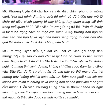
MC Phương Uyên đặt câu hỏi về việc điều chỉnh phong bì mừng
cưới:
“Khi mà mình đi mừng cưới thì mình có để ý đến quy mô tổ
chức để điều chỉnh phong bì hay không, hay quan trọng cái tình
trong mối quan hệ?”
.
Diễn viên Phương Dung trả lời:
“Vấn đề ở đây
là tôi quan trọng cách ăn mặc của mình vì tùy trường hợp hợp ăn
mặc sao cho hợp lý và việc nhà hàng sang trọng thì đến còn nhà
quê thì không, cái đó là điều không nên làm”
.
MC Phương Uyên tiếp tục đặt câu hỏi về việc ghi chép tiền
mừng:
“Vậy tại sao cô dâu chú rể lại luôn có cuốn sổ tiền mừng
cưới để ghi lại?”
.
Tiến sĩ Tô Nhi A liền trả lời:
“
V
iệc ghi lại
tôi
không
nghĩ
nó
mang tính kinh doanh, không chỉ đám cưới, đám tang cũng
vậy.
Đ
ầu tiên đó là sự ghi nhận
để sau này
có thể mang đáp trả
nhưng đây không phải là cuộc đầu tư.
Đ
ám cưới phải xem xét tệp
khách
của
mình là những ai và không
nên
bắt họ phải làm theo yêu
cầu mình”
.
Diễn viên Phương Dung chia sẻ thêm:
“Theo tôi nghĩ
tiền mừng cưới thể hiện ở tấm lòng nhưng mà cách mừng cưới như
thế nào mới thể hiện được cái tình nghĩa của mình”
.