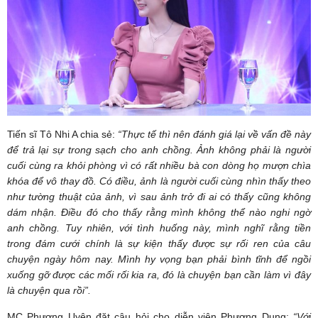
Tiến sĩ Tô Nhi A chia sẻ:
“Thực tế thì nên đánh giá lại về vấn đề này
để trả lại sự trong sạch cho anh chồng. Ảnh không phải là người
cuối cùng ra khỏi phòng vì có rất nhiều bà con dòng họ mượn chìa
khóa để vô thay đồ. Có điều, ảnh là người cuối cùng nhìn thấy theo
như tường thuật của ảnh, vì sau ảnh trở đi ai có thấy cũng không
dám nhận. Điều đó cho thấy rằng mình không thể nào nghi ngờ
anh chồng.
Tuy nhiên, với tình huống này, mình nghĩ rằng tiền
trong đám cưới chính là sự kiện thấy được sự rối ren của câu
chuyện ngày hôm nay. Mình hy vọng bạn phải bình tĩnh để ngồi
xuống gỡ được các mối rối kia ra, đó là chuyện bạn cần làm vì đây
là chuyện qua rồi”
.
MC Phương Uyên đặt câu hỏi cho diễn viên Phương Dung:
“Với