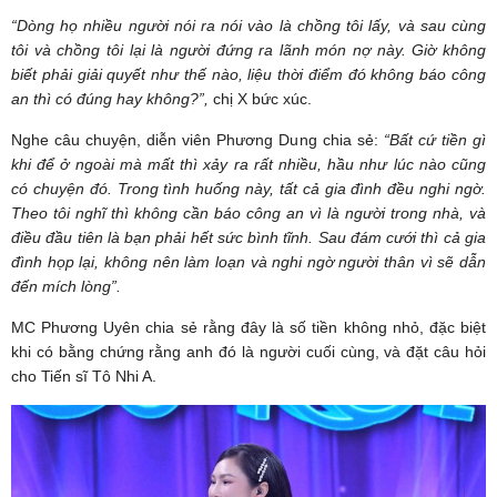
“
Dòng họ nhiều người nói ra nói vào là chồng tôi lấy, và sau cùng
tôi và chồng tôi lại là người đứng ra lãnh món nợ này.
Giờ không
biết phải giải quyết như thế nào, liệu thời điểm đó không báo công
an thì có đúng hay không?”
,
chị X bức xúc.
Nghe câu chuyện, diễn viên Phương Dung chia sẻ:
“
B
ất cứ tiền gì
khi để ở ngoài mà mất thì xảy ra rất nhiều, hầu như lúc nào cũng
có chuyện đó. Trong tình huống này, tất cả gia đình đều nghi ngờ.
Theo tôi nghĩ thì không cần báo công an vì là người trong nhà, và
điều đầu tiên là bạn phải hết sức bình tĩnh.
S
au đám cưới thì cả gia
đình họp lại, không nên làm loạn và nghi ngờ người thân vì sẽ dẫn
đến
mích
lòng”
.
MC Phương Uyên chia sẻ rằng đây là số tiền không nhỏ, đặc biệt
khi có bằng chứng rằng anh đó là người cuối cùng, và đặt câu hỏi
cho Tiến sĩ Tô Nhi A.