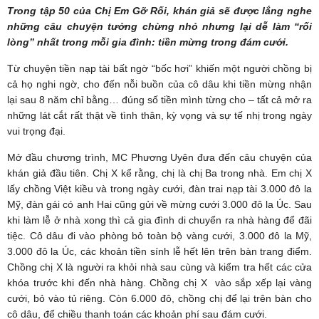
Trong tập 50 của Chị Em Gỡ Rối, khán giả sẽ được lắng nghe
những câu chuyện tưởng chừng nhỏ nhưng lại dễ làm “rối
lòng” nhất trong mỗi gia đình: tiền mừng trong đám cưới.
Từ chuyện tiền nạp tài bất ngờ “bốc hơi” khiến một người chồng bị
cả họ nghi ngờ, cho đến nỗi buồn của cô dâu khi tiền mừng nhận
lại sau 8 năm chỉ bằng… đúng số tiền mình từng cho – tất cả mở ra
những lát cắt rất thật về tình thân, kỳ vọng và sự tế nhị trong ngày
vui trọng đại.
Mở đầu chương trình, MC Phương Uyên đưa đến câu chuyện của
khán giả đầu tiên. Chị X kể rằng, chị là chị Ba trong nhà. Em chị X
lấy chồng Việt kiều và trong ngày cưới, đàn trai nạp tài 3.000 đô la
Mỹ, đàn gái có anh Hai cũng gửi về mừng cưới 3.000 đô la Úc. Sau
khi làm lễ ở nhà xong thì cả gia đình di chuyển ra nhà hàng để đãi
tiệc. Cô dâu đi vào phòng bỏ toàn bộ vàng cưới, 3.000 đô la Mỹ,
3.000 đô la Úc, các khoản tiền sính lễ hết lên trên bàn trang điểm.
Chồng chị X là người ra khỏi nhà sau cùng và kiểm tra hết các cửa
khóa trước khi đến nhà hàng. Chồng chị X vào sắp xếp lại vàng
cưới, bỏ vào tủ riêng. Còn 6.000 đô, chồng chị để lại trên bàn cho
cô dâu, để chiều thanh toán các khoản phí sau đám cưới.