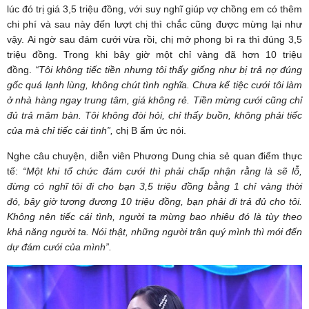
lúc đó trị giá 3,5 triệu đồng, với suy nghĩ giúp vợ chồng em có thêm
chi phí và sau này đến lượt chị thì chắc cũng được mừng lại như
vậy. Ai ngờ sau đám cưới vừa rồi, chị mở phong bì ra thì đúng 3,5
triệu đồng. Trong khi bây giờ một chỉ vàng đã hơn 10 triệu
đồng.
“
Tôi không tiếc tiền nhưng tôi thấy giống như bị trả nợ đúng
gốc quá lạnh lùng, không chút tình nghĩa. Chưa kể tiệc cưới tôi làm
ở nhà hàng ngay trung tâm, giá không rẻ. Tiền mừng cưới cũng chỉ
đủ trả mâm bàn. Tôi không đòi hỏi, chỉ thấy buồn, không phải tiếc
của mà chỉ tiếc cái tình
”
,
chị B ấm ức nói.
Nghe câu chuyện, diễn viên Phương Dung chia sẻ quan điểm thực
tế:
“Một khi tổ chức đám cưới thì phải chấp nhận rằng là sẽ lỗ,
đừng có nghĩ tôi đi cho bạn 3
,5
triệu
đồng
bằng 1 chỉ vàng
thời
đó,
bây giờ
tương đương
10 triệu
đồng, bạn phải đi trả đủ cho tôi.
Không nên
tiếc cái tình
, người ta mừng bao nhiêu
đó là tùy theo
khả năng người ta. Nói thật,
những người trân quý mình thì mới
đến
dự đám cưới
của mình”.