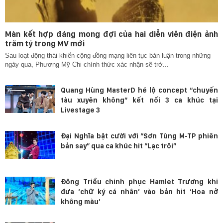
Màn kết hợp đáng mong đợi của hai diễn viên điện ảnh
trăm tỷ trong MV mới
Sau loạt động thái khiến cộng đồng mạng liên tục bàn luận trong những
ngày qua, Phương Mỹ Chi chính thức xác nhận sẽ trở...
Quang Hùng MasterD hé lộ concept “chuyến
tàu xuyên không” kết nối 3 ca khúc tại
Livestage 3
Đại Nghĩa bật cười với “Sơn Tùng M-TP phiên
bản say” qua ca khúc hit “Lạc trôi”
Đông Triều chinh phục Hamlet Trương khi
đưa ‘chữ ký cá nhân’ vào bản hit ‘Hoa nở
không màu’