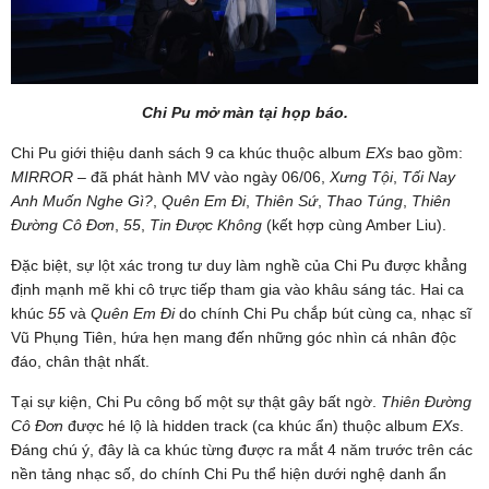
Chi Pu mở màn tại họp báo.
Chi Pu giới thiệu danh sách 9 ca khúc thuộc album
EXs
bao gồm:
MIRROR
– đã phát hành MV vào ngày 06/06,
Xưng Tội
,
Tối Nay
Anh Muốn Nghe Gì?
,
Quên Em Đi
,
Thiên Sứ
,
Thao Túng
,
Thiên
Đường Cô Đơn
,
55
,
Tin Được Không
(kết hợp cùng Amber Liu).
Đặc biệt, sự lột xác trong tư duy làm nghề của Chi Pu được khẳng
định mạnh mẽ khi cô trực tiếp tham gia vào khâu sáng tác. Hai ca
khúc
55
và
Quên Em Đi
do chính Chi Pu chắp bút cùng ca, nhạc sĩ
Vũ Phụng Tiên, hứa hẹn mang đến những góc nhìn cá nhân độc
đáo, chân thật nhất.
Tại sự kiện, Chi Pu công bố một sự thật gây bất ngờ.
Thiên Đường
Cô Đơn
được hé lộ là hidden track (ca khúc ẩn) thuộc album
EXs
.
Đáng chú ý, đây là ca khúc từng được ra mắt 4 năm trước trên các
nền tảng nhạc số, do chính Chi Pu thể hiện dưới nghệ danh ẩn