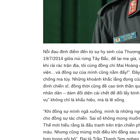
Nỗi đau đỉnh điểm đến từ sự hy sinh của Thượng
19/7/2014 giữa núi rừng Tây Bắc, để lại mẹ già,
khi rải rác trận địa, tôi cùng đồng chí Mai Hoàn
viện…và đồng sự của mình cũng nằm đấy!”. Đây 
chống ma túy. Những khoảnh khắc lắng đọng của 
đình chiến sĩ, đồng thời cũng đề cao tinh thần 
nhân dân – dám đối diện cái chết để đổi lấy bình
vụ” không chỉ là khẩu hiệu, mà là lẽ sống.
“Khi đồng sự mình ngã xuống, mình là những ngườ
cho đồng sự tác chiến. Sai số không mong muốn 
Thế mới hiểu rằng là đấu tranh trên trận chiến 
máu. Nhưng cũng mừng một điều khi đằng sau sự 
hơn trong nội bộ”, Đại tá Trần Thanh Sơn nghẹn