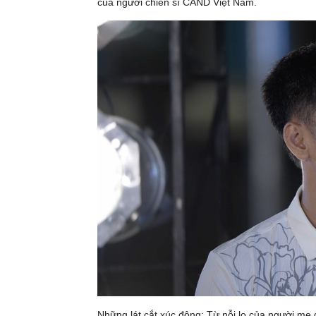
của người chiến sĩ CAND Việt Nam.
Những lát cắt xúc động: Từ nỗi lo của người mẹ 