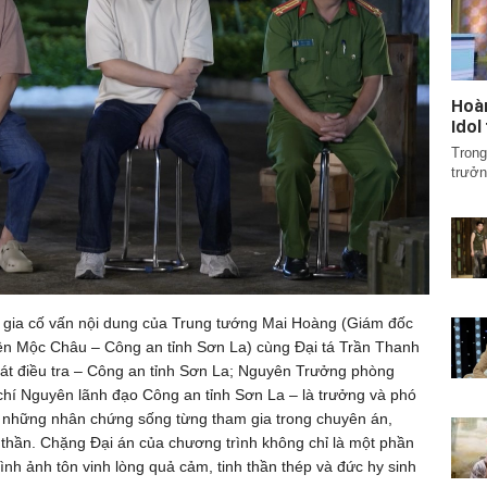
Hoà
Idol
Trong
trưởn
m gia cố vấn nội dung của Trung tướng Mai Hoàng (Giám đốc
 Mộc Châu – Công an tỉnh Sơn La) cùng Đại tá Trần Thanh
t điều tra – Công an tỉnh Sơn La; Nguyên Trưởng phòng
hí Nguyên lãnh đạo Công an tỉnh Sơn La – là trưởng và phó
, những nhân chứng sống từng tham gia trong chuyên án,
h thần. Chặng Đại án của chương trình không chỉ là một phần
ình ảnh tôn vinh lòng quả cảm, tinh thần thép và đức hy sinh