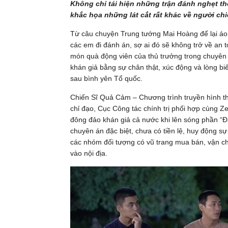
Không chỉ tái hiện những trận đánh nghẹt th
khắc họa những lát cắt rất khác về người ch
Từ câu chuyện Trung tướng Mai Hoàng để lại áo 
các em đi đánh án, sợ ai đó sẽ không trở về an
món quà động viên của thủ trưởng trong chuyên 
khán giả bằng sự chân thật, xúc động và lòng b
sau bình yên Tổ quốc.
Chiến Sĩ Quả Cảm – Chương trình truyền hình t
chỉ đạo, Cục Công tác chính trị phối hợp cùng Z
đông đảo khán giả cả nước khi lên sóng phần “
chuyên án đặc biệt, chưa có tiền lệ, huy động s
các nhóm đối tượng có vũ trang mua bán, vận chu
vào nội địa.