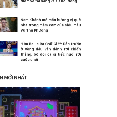
điểm về tài năng và sự nổi tiếng
Nam Khánh mê mẩn hương vị quê
nhà trong mâm cơm của siêu mẫu
Vũ Thu Phương
“Úm Ba La Ra Chữ Gì?”: Dẫn trước
ở vòng đầu vẫn đánh rơi chiến
thắng, bộ đôi ca sĩ tiếc nuối rời
cuộc chơi
IN MỚI NHẤT