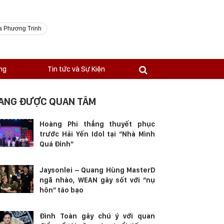
a Phương Trinh
ng
Tin tức và Sự Kiện
ANG ĐƯỢC QUAN TÂM
Hoàng Phi thắng thuyết phục
trước Hải Yến Idol tại “Nhà Mình
Quá Đỉnh”
Jaysonlei – Quang Hùng MasterD
ngã nhào, WEAN gây sốt với “nụ
hôn” táo bạo
Đình Toàn gây chú ý với quan