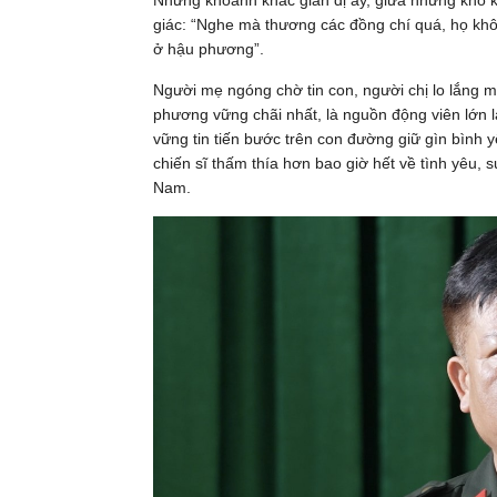
Những khoảnh khắc giản dị ấy, giữa những khó kh
giác: “Nghe mà thương các đồng chí quá, họ khôn
ở hậu phương”.
Người mẹ ngóng chờ tin con, người chị lo lắng
phương vững chãi nhất, là nguồn động viên lớn 
vững tin tiến bước trên con đường giữ gìn bình
chiến sĩ thấm thía hơn bao giờ hết về tình yêu,
Nam.