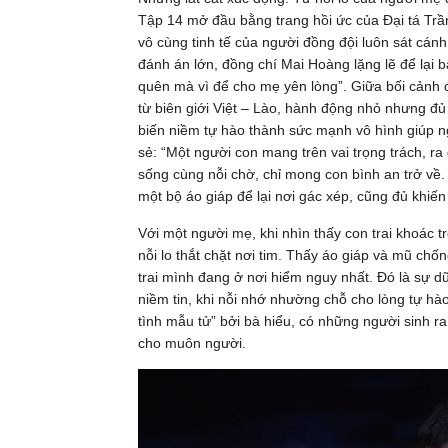
Tập 14 mở đầu bằng trang hồi ức của Đại tá Tr
vô cùng tinh tế của người đồng đội luôn sát cá
đánh án lớn, đồng chí Mai Hoàng lặng lẽ để lại 
quên mà vì để cho mẹ yên lòng”. Giữa bối cảnh c
từ biên giới Việt – Lào, hành động nhỏ nhưng đủ 
biến niềm tự hào thành sức mạnh vô hình giúp ng
sẻ: “Một người con mang trên vai trọng trách, r
sống cùng nỗi chờ, chỉ mong con bình an trở về.
một bộ áo giáp để lại nơi gác xép, cũng đủ khiến 
Với một người mẹ, khi nhìn thấy con trai khoác 
nỗi lo thắt chặt nơi tim. Thấy áo giáp và mũ chốn
trai mình đang ở nơi hiểm nguy nhất. Đó là sự 
niềm tin, khi nỗi nhớ nhường chỗ cho lòng tự hà
tình mẫu tử” bởi bà hiểu, có những người sinh r
cho muôn người.