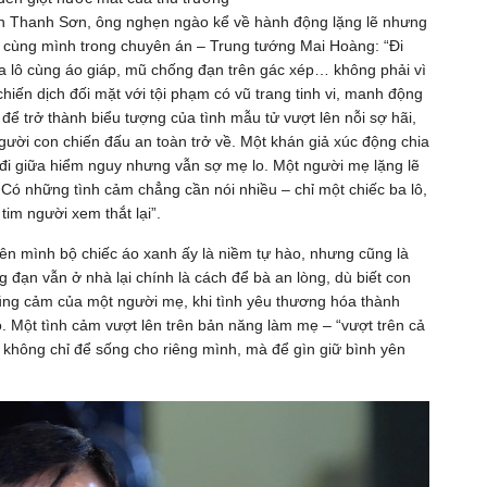
ần Thanh Sơn, ông nghẹn ngào kể về hành động lặng lẽ nhưng
nh cùng mình trong chuyên án – Trung tướng Mai Hoàng: “Đi
ba lô cùng áo giáp, mũ chống đạn trên gác xép… không phải vì
hiến dịch đối mặt với tội phạm có vũ trang tinh vi, manh động
để trở thành biểu tượng của tình mẫu tử vượt lên nỗi sợ hãi,
ười con chiến đấu an toàn trở về. Một khán giả xúc động chia
a đi giữa hiểm nguy nhưng vẫn sợ mẹ lo. Một người mẹ lặng lẽ
 Có những tình cảm chẳng cần nói nhiều – chỉ một chiếc ba lô,
tim người xem thắt lại”.
trên mình bộ chiếc áo xanh ấy là niềm tự hào, nhưng cũng là
g đạn vẫn ở nhà lại chính là cách để bà an lòng, dù biết con
dũng cảm của một người mẹ, khi tình yêu thương hóa thành
o. Một tình cảm vượt lên trên bản năng làm mẹ – “vượt trên cả
a không chỉ để sống cho riêng mình, mà để gìn giữ bình yên