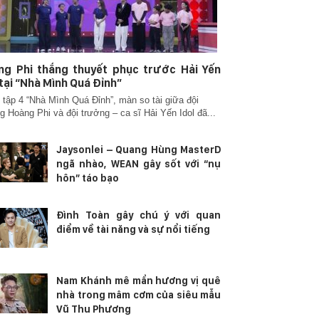
ng Phi thắng thuyết phục trước Hải Yến
 tại “Nhà Mình Quá Đỉnh”
 tập 4 “Nhà Mình Quá Đỉnh”, màn so tài giữa đội
g Hoàng Phi và đội trưởng – ca sĩ Hải Yến Idol đã...
Jaysonlei – Quang Hùng MasterD
ngã nhào, WEAN gây sốt với “nụ
hôn” táo bạo
Đình Toàn gây chú ý với quan
điểm về tài năng và sự nổi tiếng
Nam Khánh mê mẩn hương vị quê
nhà trong mâm cơm của siêu mẫu
Vũ Thu Phương