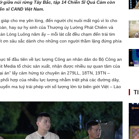
ở giữa núi rừng Tây Bắc, tập 14 Chiến Sĩ Quả Cảm còn
iến sĩ CAND Việt Nam.
giáp cho mẹ yên lòng, đến người chị nuôi mất ngủ vì lo cho
 toàn, hay sự hy sinh của Thượng úy Lường Phát Chiêm và
án Lóng Luông năm ấy – mỗi lát cắt đều chạm đến trái tim
iết ơn sâu sắc dành cho những con người thầm lặng đứng phía
hực tế đầu tiên về lực lượng Công an nhân dân do Bộ Công an
eit Media tổ chức sản xuất, nhận được nhiều sự quan tâm của
Đại án” lấy cảm hứng từ chuyên án 279LL, 18TN, 19TN –
ự phối hợp của nhiều lực lượng nhằm triệt phá các đường dây,
yển ma tuý trái phép với số lượng lớn từ biên giới Việt – Lào
T