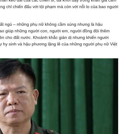
ăn kéo dài của các chiến sĩ, đã khơi dậy trong khán giả cảm
g chỉ chiến đấu với tội phạm mà còn với nỗi lo của bao người
 mất ngủ – những phụ nữ không cầm súng nhưng là hậu
lao giúp những người con, người em, người đồng đội thêm
 yên cho đất nước. Khoảnh khắc giản dị nhưng khiến người
 sự hy sinh và hậu phương lặng lẽ của những người phụ nữ Việt