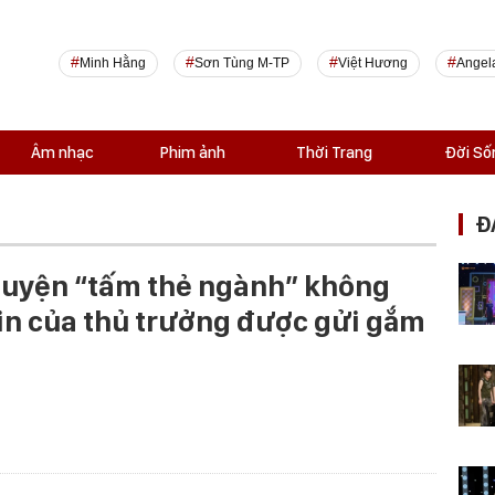
Minh Hằng
Sơn Tùng M-TP
Việt Hương
Angel
Âm nhạc
Phim ảnh
Thời Trang
Đời Số
Đ
huyện “tấm thẻ ngành” không
tin của thủ trưởng được gửi gắm