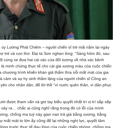
 úy Lường Phát Chiêm – người chiến sĩ trẻ mãi nằm lại ngày
 vợ trẻ và con thơ. Đại tá Sơn nghẹn lòng: “Sáng hôm đó, sau
g đi cùng xe đưa hai cái xác của đối tượng về nhà xác bệnh
là minh chứng thực tế cho cái giá xương máu của cuộc chiến
chương trình khiến khán giả thấm thía nỗi mất mát của gia
quả cảm và sự hy sinh thầm lặng của người chiến sĩ Công an
 yên cho nhân dân, để lời thề “vì nước quên thân, vì dân phục
i được tham vấn và giơ tay biểu quyết nhất trí vị trí sắp xếp
xảy ra… chắc ai cũng nghĩ rằng trong đó có lỗi của mình.
phòng, chống ma tuý này gian nan trả giá bằng xương, bằng
mất mát to lớn ấy cũng để lại những nghị lực, quyết tâm
 lòng trước thực tế đau lòng của cuộc chiến phòng, chống ma