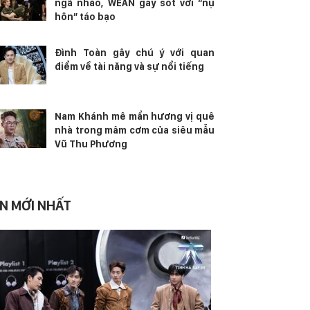
ngã nhào, WEAN gây sốt với “nụ
hôn” táo bạo
Đình Toàn gây chú ý với quan
điểm về tài năng và sự nổi tiếng
Nam Khánh mê mẩn hương vị quê
nhà trong mâm cơm của siêu mẫu
Vũ Thu Phương
IN MỚI NHẤT