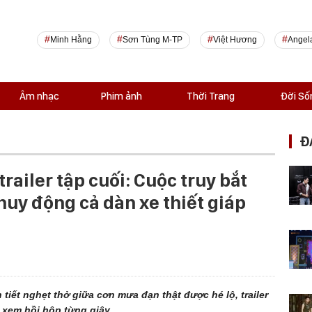
Minh Hằng
Sơn Tùng M-TP
Việt Hương
Angel
Âm nhạc
Phim ảnh
Thời Trang
Đời Số
Đ
railer tập cuối: Cuộc truy bắt
huy động cả dàn xe thiết giáp
 tiết nghẹt thở giữa cơn mưa đạn thật được hé lộ, trailer
 xem hồi hộp từng giây.