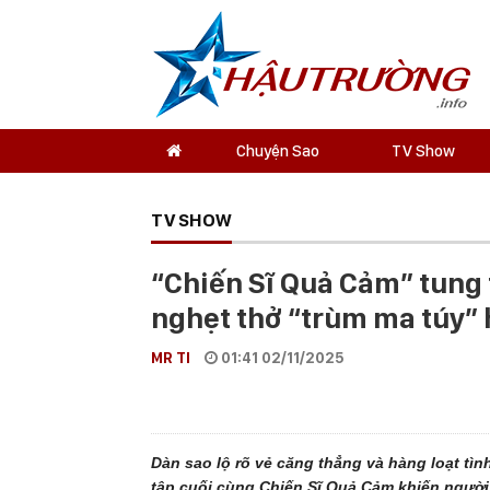
Chuyện Sao
TV Show
TV SHOW
“Chiến Sĩ Quả Cảm” tung t
nghẹt thở “trùm ma túy” 
MR TI
01:41 02/11/2025
Dàn sao lộ rõ vẻ căng thẳng và hàng loạt tình
tập cuối cùng Chiến Sĩ Quả Cảm khiến người