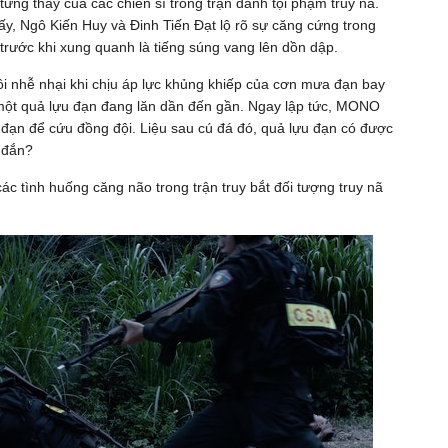
từng thấy của các chiến sĩ trong trận đánh tội phạm truy nã.
ấy, Ngô Kiến Huy và Đinh Tiến Đạt lộ rõ sự căng cứng trong
trước khi xung quanh là tiếng súng vang lên dồn dập.
i nhễ nhại khi chịu áp lực khủng khiếp của cơn mưa đạn bay
 một quả lựu đạn đang lăn dần đến gần. Ngay lập tức, MONO
 đạn để cứu đồng đội. Liệu sau cú đá đó, quả lựu đạn có được
 đắn?
ác tình huống căng não trong trận truy bắt đối tượng truy nã