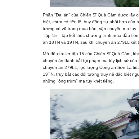
Phần “Đại án” của Chiến Sĩ Quả Cảm được lấy 
biệt, chưa có tiền lệ, huy động sự phối hợp của
tượng có vũ trang mua bán, vận chuyển ma tuý trá
Tập 15 – tập kết thúc chương trình mùa đầu tiên
án 18TN và 19TN, sau khi chuyên án 279LL kết 
Mở đầu trailer tập 15 của Chiến Sĩ Quả Cảm, khá
chuyên án đánh bắt tội phạm ma túy lịch sử của
chuyên án 279LL, lực lượng Công an Sơn La tiế
19TN, truy bắt các đối tượng truy nã đặc biệt n
những “ông trùm” ma túy khét tiếng.