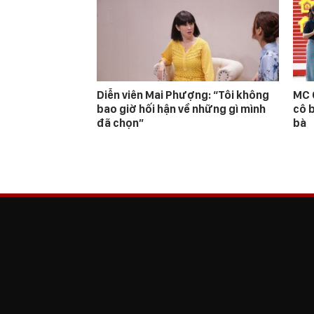
Diễn viên Mai Phượng: “Tôi không
MC 
bao giờ hối hận về những gì mình
cô 
đã chọn”
bà