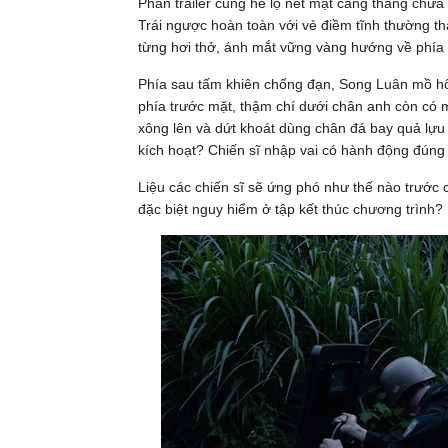
Phần trailer cũng hé lộ nét mặt căng thẳng chưa 
Trái ngược hoàn toàn với vẻ điềm tĩnh thường th
từng hơi thở, ánh mắt vững vàng hướng về phía 
Phía sau tấm khiên chống đạn, Song Luân mồ hô
phía trước mặt, thậm chí dưới chân anh còn có
xông lên và dứt khoát dùng chân đá bay quả lựu
kích hoạt? Chiến sĩ nhập vai có hành động đúng
Liệu các chiến sĩ sẽ ứng phó như thế nào trước c
đặc biệt nguy hiểm ở tập kết thúc chương trình?