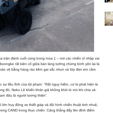
của trận đánh cuối cùng trong mùa 1 – nơi các chiến sĩ nhập vai
 boongke rất kiên cố giữa bản làng tưởng chừng bình yên lại là
ợc bảo vệ bằng hàng rào kẽm gai sắc nhọn và lớp đàn em cầm
sự liều lĩnh của tội phạm: “Rất nguy hiểm, cứ bị phát hiện là
ng đó, Neko Lê khiến khán giả không khỏi tò mò khi chia sẻ:
ạm đâu là người lương thiện”.
 lớn huy động xe thiết giáp và đội hình chiến thuật tinh nhuệ,
lượng CAND trong thực chiến. Căng thẳng đẩy lên đỉnh điểm