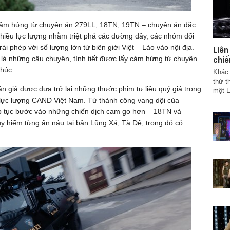
cảm hứng từ chuyên án 279LL, 18TN, 19TN – chuyên án đặc
 nhiều lực lượng nhằm triệt phá các đường dây, các nhóm đối
i phép với số lượng lớn từ biên giới Việt – Lào vào nội địa.
Liê
 là những câu chuyện, tình tiết được lấy cảm hứng từ chuyên
chiế
thúc.
Khác 
thử t
n giả được đưa trở lại những thước phim tư liệu quý giá trong
một E
 lực lượng CAND Việt Nam. Từ thành công vang dội của
p tục bước vào những chiến dịch cam go hơn – 18TN và
guy hiểm từng ẩn náu tại bản Lũng Xá, Tà Dê, trong đó có