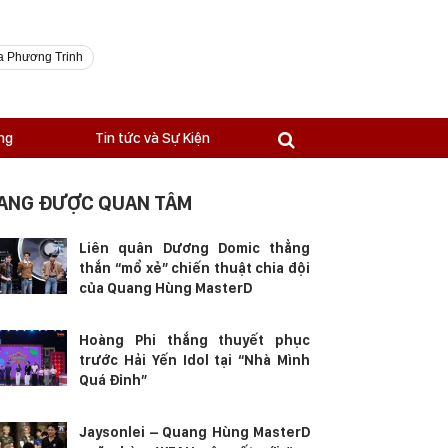
a Phương Trinh
ng
Tin tức và Sự Kiện
ANG ĐƯỢC QUAN TÂM
Liên quân Dương Domic thẳng
thắn “mổ xẻ” chiến thuật chia đội
của Quang Hùng MasterD
Hoàng Phi thắng thuyết phục
trước Hải Yến Idol tại “Nhà Mình
Quá Đỉnh”
Jaysonlei – Quang Hùng MasterD