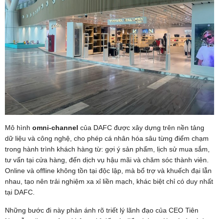
Mô hình
omni-channel
của DAFC được xây dựng trên nền tảng
dữ liệu và công nghệ, cho phép cá nhân hóa sâu từng điểm chạm
trong hành trình khách hàng từ: gợi ý sản phẩm, lịch sử mua sắm,
tư vấn tại cửa hàng, đến dịch vụ hậu mãi và chăm sóc thành viên.
Online và offline không tồn tại độc lập, mà bổ trợ và khuếch đại lẫn
nhau, tạo nên trải nghiệm xa xỉ liền mạch, khác biệt chỉ có duy nhất
tại DAFC.
Những bước đi này phản ánh rõ triết lý lãnh đạo của CEO Tiên