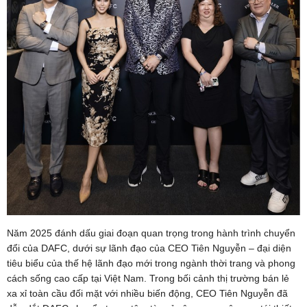
Năm 2025 đánh dấu giai đoạn quan trọng trong hành trình chuyển
đổi của DAFC, dưới sự lãnh đạo của CEO Tiên Nguyễn – đại diện
tiêu biểu của thế hệ lãnh đạo mới trong ngành thời trang và phong
cách sống cao cấp tại Việt Nam. Trong bối cảnh thị trường bán lẻ
xa xỉ toàn cầu đối mặt với nhiều biến động, CEO Tiên Nguyễn đã