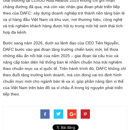
Giải thưởng tại LUXUO Asia Awards 2025 không chỉ ghi nhận
chặng đường đã qua, mà còn xác nhận giai đoạn phát triển tiếp
theo của DAFC: xây dựng doanh nghiệp trở thành nền tảng bán lẻ
xa xỉ hàng đầu Việt Nam và khu vực, nơi thương hiệu, công nghệ
và trải nghiệm khách hàng được hội tụ trong một hệ sinh thái tích
hợp đa kênh.
Bước sang năm 2026, dưới sự lãnh đạo của CEO Tiên Nguyễn,
DAFC bước vào giai đoạn tăng trưởng chiến lược mới, kế thừa
những dấu ấn nổi bật của năm 2025 – giai đoạn tái cấu trúc và
nâng cấp toàn diện hệ thống bán lẻ nhằm chuẩn hóa trải nghiệm
theo chuẩn mực xa xỉ quốc tế. Trên hành trình đó, DAFC không chỉ
theo đuổi tăng trưởng kinh doanh, mà còn đóng vai trò định hình
chuẩn mực mới cho ngành bán lẻ xa xỉ, góp phần nâng tầm vị thế
của Việt Nam trên bản đồ xa xỉ châu Á trong kỷ nguyên phát triển
tiếp theo.