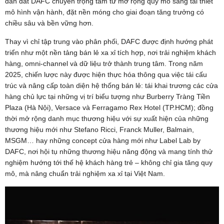
dẫn dắt DAFC chuyển trọng tâm từ mở rộng quy mô sang tái thiết
mô hình vận hành, đặt nền móng cho giai đoạn tăng trưởng có
chiều sâu và bền vững hơn.
Thay vì chỉ tập trung vào phân phối, DAFC được định hướng phát
triển như một nền tảng bán lẻ xa xỉ tích hợp, nơi trải nghiệm khách
hàng, omni-channel và dữ liệu trở thành trung tâm. Trong năm
2025, chiến lược này được hiện thực hóa thông qua việc tái cấu
trúc và nâng cấp toàn diện hệ thống bán lẻ: tái khai trương các cửa
hàng chủ lực tại những vị trí biểu tượng như Burberry Tràng Tiền
Plaza (Hà Nội), Versace và Ferragamo Rex Hotel (TP.HCM); đồng
thời mở rộng danh mục thương hiệu với sự xuất hiện của những
thương hiệu mới như Stefano Ricci, Franck Muller, Balmain,
MSGM… hay những concept cửa hàng mới như Label Lab by
DAFC, nơi hội tụ những thương hiệu năng động và mang tính thử
nghiệm hướng tới thế hệ khách hàng trẻ – không chỉ gia tăng quy
mô, mà nâng chuẩn trải nghiệm xa xỉ tại Việt Nam.