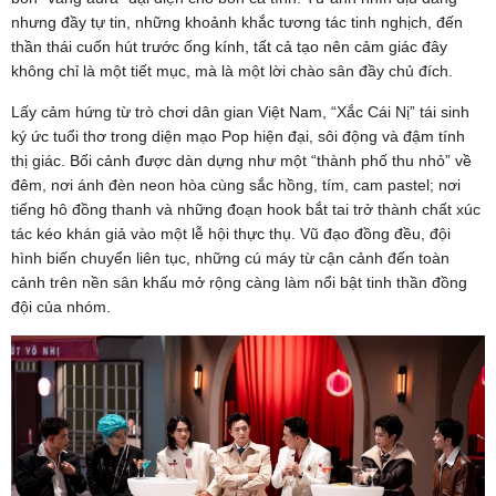
nhưng đầy tự tin, những khoảnh khắc tương tác tinh nghịch, đến
thần thái cuốn hút trước ống kính, tất cả tạo nên cảm giác đây
không chỉ là một tiết mục, mà là một lời chào sân đầy chủ đích.
Lấy cảm hứng từ trò chơi dân gian Việt Nam, “Xắc Cái Nị” tái sinh
ký ức tuổi thơ trong diện mạo Pop hiện đại, sôi động và đậm tính
thị giác. Bối cảnh được dàn dựng như một “thành phố thu nhỏ” về
đêm, nơi ánh đèn neon hòa cùng sắc hồng, tím, cam pastel; nơi
tiếng hô đồng thanh và những đoạn hook bắt tai trở thành chất xúc
tác kéo khán giả vào một lễ hội thực thụ. Vũ đạo đồng đều, đội
hình biến chuyển liên tục, những cú máy từ cận cảnh đến toàn
cảnh trên nền sân khấu mở rộng càng làm nổi bật tinh thần đồng
đội của nhóm.