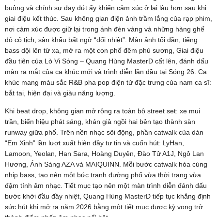
buông và chính sự day dứt ấy khiến cảm xúc ở lại lâu hơn sau khi
giai điệu kết thúc. Sau không gian điện ảnh trầm lắng của rạp phim,
nơi cảm xúc được giữ lại trong ánh đèn vàng và những hàng ghế
đỏ cô tịch, sân khấu bất ngờ “đổi nhiệt”. Màn ảnh tối dần, tiếng
bass dội lên từ xa, mở ra một con phố đêm phủ sương, Giai điệu
đầu tiên của Lò Vi Sóng – Quang Hùng MasterD cất lên, đánh dấu
màn ra mắt của ca khúc mới và trình diễn lần đầu tại Sóng 26. Ca
khúc mang màu sắc R&B pha pop điện tử đặc trưng của nam ca sĩ:
bắt tai, hiện đại và giàu năng lượng.
Khi beat drop, không gian mở rộng ra toàn bộ street set: xe mui
trần, biển hiệu phát sáng, khán giả ngồi hai bên tạo thành sàn
runway giữa phố. Trên nền nhạc sôi động, phần catwalk của dàn
“Em Xinh” lần lượt xuất hiện đầy tự tin và cuốn hút: LyHan,
Lamoon, Yeolan, Han Sara, Hoàng Duyên, Đào Tử A1J, Ngô Lan
Hương, Ánh Sáng AZA và MAIQUINN. Mỗi bước catwalk hòa cùng
nhịp bass, tạo nên một bức tranh đường phố vừa thời trang vừa
đậm tính âm nhạc. Tiết mục tạo nên một màn trình diễn đánh dấu
bước khởi đầu đầy nhiệt, Quang Hùng MasterD tiếp tục khẳng định
sức hút khi mở ra năm 2026 bằng một tiết mục được kỳ vọng trở