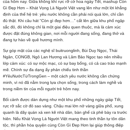
của hôm nay. Giữa không khí rực rỡ cờ hoa ngày Tết, mashup Còn
Gì Đẹp Hơn – Khát Vọng Là Người Việt vang lên như một lời khẳng
định của thế hệ trẻ: yêu nước không cần phải nói quá lớn, chỉ cần
đủ thật. Khi câu hát “Còn gì đẹp hơn…” cất lên giữa khu phố ngập
sắc đỏ, đó không chỉ là một giai điệu quen thuộc, mà là cảm xúc
được đặt đúng không gian, nơi mỗi người đang sống, đang thở và
đang tự hào về quê hương mình.
Sự góp mặt của các nghệ sĩ buitruonglinh, Bùi Duy Ngọc, Thái
Ngân, CONGB, Ngô Lan Hương và Lâm Bảo Ngọc tạo nên nhiều
lớp cảm xúc: có sự mộc mạc, có sự bay bổng, có cả cao trào mạnh
mẽ. Chính sự đa dạng ấy phản chiếu tinh thần
#YêuNướcTừTrongGen – một cách yêu nước không cần chứng
minh, vì nó đã nằm trong lựa chọn sống, trong cách làm nghề và
trong niềm tin của mỗi người trẻ hôm nay.
Bối cảnh được dàn dựng như một khu phố những ngày giáp Tết,
rực rỡ sắc cờ đỏ sao vàng. Chậu mai lớn nở vàng giữa phố, xung
quanh là dãy quán xá xen kẽ nhà dân, bàn ghế cà phê bày ra trước
hiên. Nếu Khát Vọng Là Người Việt mang theo tinh thần tự tôn dân
tộc, thì phần hòa quyện cùng Còn Gì Đẹp Hơn lại giúp thông điệp