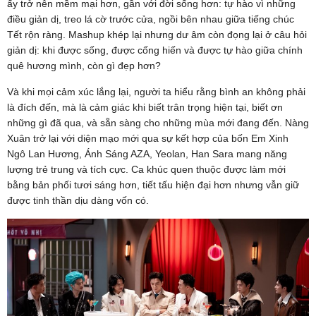
ấy trở nên mềm mại hơn, gần với đời sống hơn: tự hào vì những
điều giản dị, treo lá cờ trước cửa, ngồi bên nhau giữa tiếng chúc
Tết rộn ràng. Mashup khép lại nhưng dư âm còn đọng lại ở câu hỏi
giản dị: khi được sống, được cống hiến và được tự hào giữa chính
quê hương mình, còn gì đẹp hơn?
Và khi mọi cảm xúc lắng lại, người ta hiểu rằng bình an không phải
là đích đến, mà là cảm giác khi biết trân trọng hiện tại, biết ơn
những gì đã qua, và sẵn sàng cho những mùa mới đang đến. Nàng
Xuân trở lại với diện mạo mới qua sự kết hợp của bốn Em Xinh
Ngô Lan Hương, Ánh Sáng AZA, Yeolan, Han Sara mang năng
lượng trẻ trung và tích cực. Ca khúc quen thuộc được làm mới
bằng bản phối tươi sáng hơn, tiết tấu hiện đại hơn nhưng vẫn giữ
được tinh thần dịu dàng vốn có.