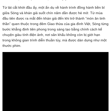
Từ lát cắt khởi đầu ấy, một ẩn dụ về hành trình đồng hành bền bỉ
giữa Sóng và khán giả suốt chín năm dần được hé mở. Từ mùa
đầu tiên được ra mắt đến khán giả đến khi trở thành “món ăn tinh
thần” quen thuộc trong đêm Giao thừa của gia đình Việt, Sóng từng
bước khẳng định tiên phong trong sáng tạo bằng chính cách kể
chuyện giàu tính điện ảnh, nơi sân khấu không còn bị giới hạn
trong không gian trình diễn thuần túy, mà được dàn dựng như một
thước phim.