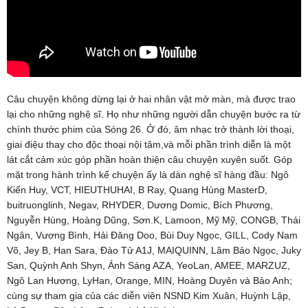
Câu chuyện không dừng lại ở hai nhân vật mở màn, mà được trao
lại cho những nghệ sĩ. Họ như những người dẫn chuyện bước ra từ
chính thước phim của Sóng 26. Ở đó, âm nhạc trở thành lời thoại,
giai điệu thay cho độc thoại nội tâm,và mỗi phần trình diễn là một
lát cắt cảm xúc góp phần hoàn thiện câu chuyện xuyên suốt. Góp
mặt trong hành trình kể chuyện ấy là dàn nghệ sĩ hàng đầu: Ngô
Kiến Huy, VCT, HIEUTHUHAI, B Ray, Quang Hùng MasterD,
buitruonglinh, Negav, RHYDER, Dương Domic, Bích Phương,
Nguyễn Hùng, Hoàng Dũng, Sơn.K, Lamoon, Mỹ Mỹ, CONGB, Thái
Ngân, Vương Bình, Hải Đăng Doo, Bùi Duy Ngọc, GILL, Cody Nam
Võ, Jey B, Han Sara, Đào Tử A1J, MAIQUINN, Lâm Bảo Ngọc, Juky
San, Quỳnh Anh Shyn, Ánh Sáng AZA, YeoLan, AMEE, MARZUZ,
Ngô Lan Hương, LyHan, Orange, MIN, Hoàng Duyên và Bảo Anh;
cùng sự tham gia của các diễn viên NSND Kim Xuân, Huỳnh Lập,