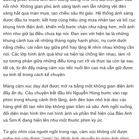
nỗi nhớ. Không gian phủ ánh sáng lạnh xen lẫn những vệt đèn
vàng hắt qua màn mưa, tạo chiều sâu thị giác. Hệ thống ánh sáng
được đầu tư mạnh, kết hợp cùng hiệu ứng mưa nhân tạo và bố cục
khung hình điện ảnh, khiến mỗi bước chân như nặng hơn, mỗi ánh
nhìn như giữ lại điều chưa kịp nói. Đan xen với hiện tại là những
khung cảnh tua về những tháng ngày hạnh phúc, nụ cười dưới
nắng chiều, cái nắm tay giữa phố hay lặng lẽ nhìn nhau không cần
nói. Các lớp hình ảnh quá khứ và hiện tại chồng lên nhau, làm rõ
sự tương phản giữa những điều từng rực rỡ và thực tại còn lại sau
tất cả, từ đó đẩy mảng cảm xúc tiếc nuối lên cao mà vẫn giữ được
sự tinh tế trong cách kể chuyện.
Mảng cảm xúc day dứt được mở ra bằng một không gian điện ảnh
đầy ẩn dụ. Câu chuyện bắt đầu khi Nguyễn Hùng bước vào rạp
phim trong khung cảnh tĩnh lặng, ánh đèn bàn nhỏ trải dọc các
hàng ghế đỏ tạo nên lớp không gian trầm và sâu. Anh ngồi xuống,
đối diện màn hình lớn nơi hình ảnh và phần thể hiện của Bảo Anh
và Sơn.K đang hiện lên như một thước phim ký ức.
Từ góc nhìn của người ngồi trong rạp, cảm xúc không chỉ được
nghe mà còn được “xem” lại. Hình ảnh chuyển từ màn ảnh rộng