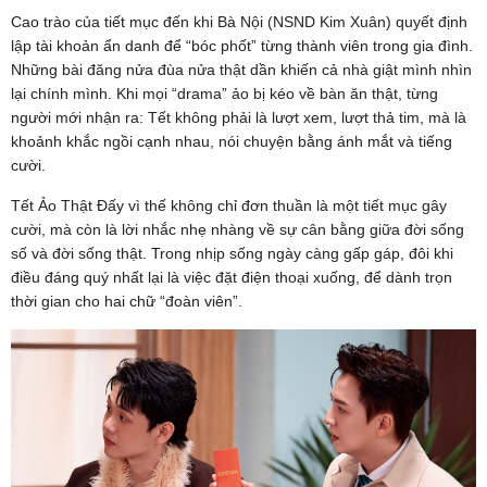
Cao trào của tiết mục đến khi Bà Nội (NSND Kim Xuân) quyết định
lập tài khoản ẩn danh để “bóc phốt” từng thành viên trong gia đình.
Những bài đăng nửa đùa nửa thật dần khiến cả nhà giật mình nhìn
lại chính mình. Khi mọi “drama” ảo bị kéo về bàn ăn thật, từng
người mới nhận ra: Tết không phải là lượt xem, lượt thả tim, mà là
khoảnh khắc ngồi cạnh nhau, nói chuyện bằng ánh mắt và tiếng
cười.
Tết Ảo Thật Đấy vì thế không chỉ đơn thuần là một tiết mục gây
cười, mà còn là lời nhắc nhẹ nhàng về sự cân bằng giữa đời sống
số và đời sống thật. Trong nhịp sống ngày càng gấp gáp, đôi khi
điều đáng quý nhất lại là việc đặt điện thoại xuống, để dành trọn
thời gian cho hai chữ “đoàn viên”.