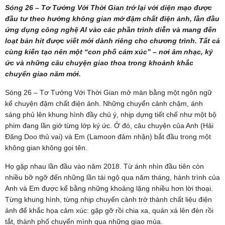
Sóng 26 – Tơ Tưởng Với Thời Gian trở lại với diện mạo được
đầu tư theo hướng không gian mở đậm chất điện ảnh, lần đầu
ứng dụng công nghệ AI vào các phần trình diễn và mang đến
loạt bản hit được viết mới dành riêng cho chương trình. Tất cả
cùng kiến tạo nên một “con phố cảm xúc” – nơi âm nhạc, ký
ức và những câu chuyện giao thoa trong khoảnh khắc
chuyển giao năm mới.
Sóng 26 – Tơ Tưởng Với Thời Gian mở màn bằng một ngôn ngữ
kể chuyện đậm chất điện ảnh. Những chuyển cảnh chậm, ánh
sáng phủ lên khung hình đầy chủ ý, nhịp dựng tiết chế như một bộ
phim đang lần giở từng lớp ký ức. Ở đó, câu chuyện của Anh (Hải
Đăng Doo thủ vai) và Em (Lamoon đảm nhận) bắt đầu trong một
không gian không gọi tên.
Họ gặp nhau lần đầu vào năm 2018. Từ ánh nhìn đầu tiên còn
nhiều bỡ ngỡ đến những lần tái ngộ qua năm tháng, hành trình của
Anh và Em được kể bằng những khoảng lặng nhiều hơn lời thoại.
Từng khung hình, từng nhịp chuyển cảnh trở thành chất liệu điện
ảnh để khắc họa cảm xúc: gặp gỡ rồi chia xa, quán xá lên đèn rồi
tắt, thành phố chuyển mình qua những giao mùa.