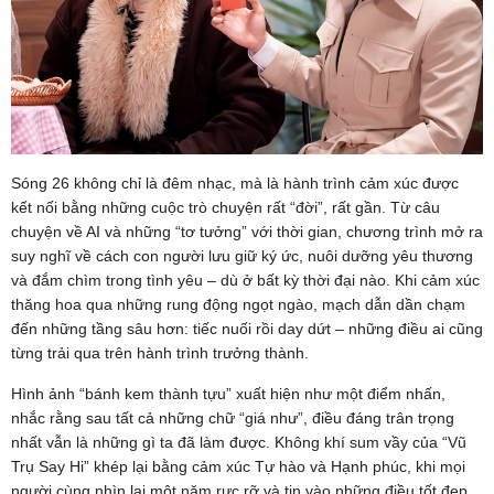
Sóng 26 không chỉ là đêm nhạc, mà là hành trình cảm xúc được
kết nối bằng những cuộc trò chuyện rất “đời”, rất gần. Từ câu
chuyện về AI và những “tơ tưởng” với thời gian, chương trình mở ra
suy nghĩ về cách con người lưu giữ ký ức, nuôi dưỡng yêu thương
và đắm chìm trong tình yêu – dù ở bất kỳ thời đại nào. Khi cảm xúc
thăng hoa qua những rung động ngọt ngào, mạch dẫn dần chạm
đến những tầng sâu hơn: tiếc nuối rồi day dứt – những điều ai cũng
từng trải qua trên hành trình trưởng thành.
Hình ảnh “bánh kem thành tựu” xuất hiện như một điểm nhấn,
nhắc rằng sau tất cả những chữ “giá như”, điều đáng trân trọng
nhất vẫn là những gì ta đã làm được. Không khí sum vầy của “Vũ
Trụ Say Hi” khép lại bằng cảm xúc Tự hào và Hạnh phúc, khi mọi
người cùng nhìn lại một năm rực rỡ và tin vào những điều tốt đẹp