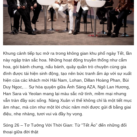
Khung cảnh tiếp tục mở ra trong không gian khu phố ngày Tết, lần
này ngập tràn sắc hoa. Những hoạt động truyền thống như cắm
hoa, gói bánh chưng, nấu bánh, quây quần trò chuyện cùng gia
đình được tái hiện sinh động, tạo nên bức tranh ấm áp với sự xuất
hiện của các khách mời Hải Nam, Lohan, Dillan Hoàng Phan, Bùi
Duy Ngọc,… Sự hòa quyện giữa Ánh Sáng AZA, Ngô Lan Hương,
Han Sara và Yeolan mang lại màu sắc nữ tính, mềm mại nhưng
vẫn tràn đầy sức sống. Nàng Xuân vì thế không chỉ là một tiết mục
âm nhạc, mà còn như một lời chúc năm mới được gửi đi bằng giai
điệu, nhẹ nhàng, tươi vui và đầy hy vọng.
Sóng 26 – Tơ Tưởng Với Thời Gian: Từ “Tết Ảo” đến những đối
thoại giữa đời thật