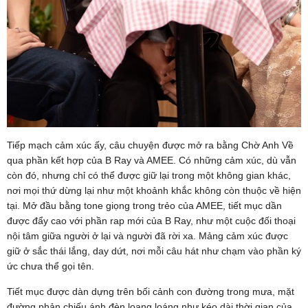
Tiếp mạch cảm xúc ấy, câu chuyện được mở ra bằng Chờ Anh Về
qua phần kết hợp của B Ray và AMEE. Có những cảm xúc, dù vẫn
còn đó, nhưng chỉ có thể được giữ lại trong một không gian khác,
nơi mọi thứ dừng lại như một khoảnh khắc không còn thuộc về hiện
tại. Mở đầu bằng tone giọng trong trẻo của AMEE, tiết mục dần
được đẩy cao với phần rap mới của B Ray, như một cuộc đối thoại
nội tâm giữa người ở lại và người đã rời xa. Mảng cảm xúc được
giữ ở sắc thái lắng, day dứt, nơi mỗi câu hát như chạm vào phần ký
ức chưa thể gọi tên.
Tiết mục được dàn dựng trên bối cảnh con đường trong mưa, mặt
đường phản chiếu ánh đèn loang loáng như kéo dài thời gian của