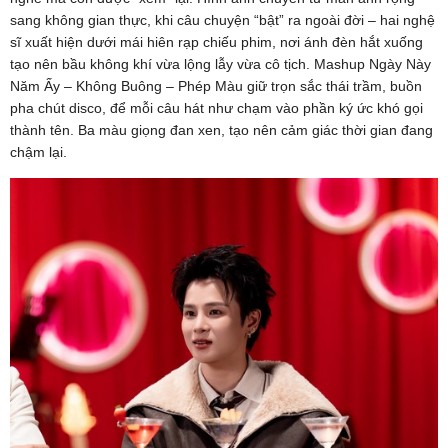
sang không gian thực, khi câu chuyện “bật” ra ngoài đời – hai nghệ
sĩ xuất hiện dưới mái hiên rạp chiếu phim, nơi ánh đèn hắt xuống
tạo nên bầu không khí vừa lộng lẫy vừa cô tịch. Mashup Ngày Này
Năm Ấy – Không Buông – Phép Màu giữ trọn sắc thái trầm, buồn
pha chút disco, để mỗi câu hát như chạm vào phần ký ức khó gọi
thành tên. Ba màu giọng đan xen, tạo nên cảm giác thời gian đang
chậm lại.