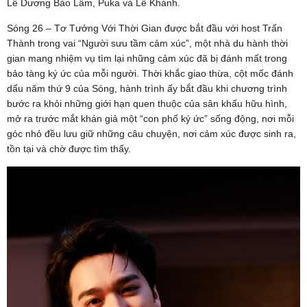
Lê Dương Bảo Lâm, Puka và Lê Khánh.
Sóng 26 – Tơ Tưởng Với Thời Gian được bắt đầu với host Trấn
Thành trong vai “Người sưu tầm cảm xúc”, một nhà du hành thời
gian mang nhiệm vụ tìm lại những cảm xúc đã bị đánh mất trong
bảo tàng ký ức của mỗi người. Thời khắc giao thừa, cột mốc đánh
dấu năm thứ 9 của Sóng, hành trình ấy bắt đầu khi chương trình
bước ra khỏi những giới hạn quen thuộc của sân khấu hữu hình,
mở ra trước mắt khán giả một “con phố ký ức” sống động, nơi mỗi
góc nhỏ đều lưu giữ những câu chuyện, nơi cảm xúc được sinh ra,
tồn tại và chờ được tìm thấy.