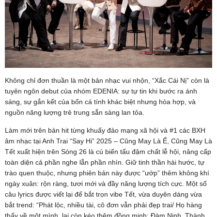
Không chỉ đơn thuần là một bản nhạc vui nhộn, “Xắc Cái Nị” còn là
tuyên ngôn debut của nhóm EDENIA: sự tự tin khi bước ra ánh
sáng, sự gắn kết của bốn cá tính khác biệt nhưng hòa hợp, và
nguồn năng lượng trẻ trung sẵn sàng lan tỏa.
Làm mới trên bản hit từng khuấy đảo mạng xã hội và #1 các BXH
âm nhạc tại Anh Trai “Say Hi” 2025 – Cũng May Là Ế, Cũng May Là
Tết xuất hiện trên Sóng 26 là cú biến tấu đậm chất lễ hội, nâng cấp
toàn diện cả phần nghe lẫn phần nhìn. Giữ tinh thần hài hước, tự
trào quen thuộc, nhưng phiên bản này được “ướp” thêm không khí
ngày xuân: rộn ràng, tươi mới và đầy năng lượng tích cực. Một số
câu lyrics được viết lại để bắt trọn vibe Tết, vừa duyên dáng vừa
bắt trend: “Phát lộc, nhiều tài, cô đơn vẫn phải đẹp trai/ Họ hàng
thấy về một mình, lại còn kéo thêm đồng minh: Đàm Ninh, Thành