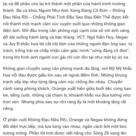
lại và để phần còn lại trở thành một phần của hành trình trưởng
thành. Ba ca khúc Người Như Anh Xứng Đáng Cô Đơn – Không
Đau Nữa Rồi – Chẳng Phải Tình Đầu Sao Đau Đến Thế được kết
nối thành một mạch cảm xúc xuyên suốt qua những không gian
điện ảnh. Mở đầu trong căn phòng ngủ cạnh cửa sổ với ánh sáng
đổ dài xuống hành lang và bậc thang. VCT, Ngô Kiến Huy, Negav
và Jey B khắc họa lát cắt nội tâm của những người đàn ông sau: tự
trách, trống trải và chấp nhận cảm giác mình “xứng đáng cô đơn”,
trong khi hình ảnh người con gái chỉ còn tồn tại như một ký ức xa.
Không gian chuyển sang căn phòng tranh đa tầng, nơi Mỹ Mỹ khắc
họa nỗi đau được giấu kín sau vẻ ngoài điềm tĩnh. Những khung
tranh xếp lớp như từng tầng cảm xúc chồng lên nhau. Chuyển
cảnh sang phòng khách, Orange xuất hiện giữa buổi tiệc cùng bạn
bè, tiếng cười, những cái chạm ly, khoảnh khắc vui đùa tưởng như
trọn vẹn. Nhưng phía sau sự rộn ràng ấy là một khoảng lặng rất
riêng.
Ở phần cuối Không Đau Nữa Rồi, Orange và Negav không đứng
đối diện trực tiếp, mà tựa lưng vào nhau, ngăn cách bởi một bức
tường mỏng. Phần lời mới được viết riêng cho Sóng 26 vang lên