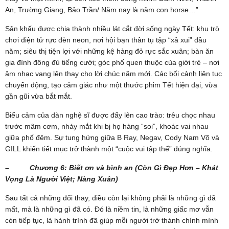
An, Trường Giang, Bảo Trần/ Năm nay là năm con horse…”
Sân khấu được chia thành nhiều lát cắt đời sống ngày Tết: khu trò
chơi điện tử rực đèn neon, nơi hội bạn thân tụ tập “xả xui” đầu
năm; siêu thị tiện lợi với những kệ hàng đỏ rực sắc xuân; bàn ăn
gia đình đông đủ tiếng cười; góc phố quen thuộc của giới trẻ – nơi
âm nhạc vang lên thay cho lời chúc năm mới. Các bối cảnh liên tục
chuyển động, tạo cảm giác như một thước phim Tết hiện đại, vừa
gần gũi vừa bắt mắt.
Biểu cảm của dàn nghệ sĩ được đẩy lên cao trào: trêu chọc nhau
trước mâm cơm, nháy mắt khi bị họ hàng “soi”, khoác vai nhau
giữa phố đêm. Sự tung hứng giữa B Ray, Negav, Cody Nam Võ và
GILL khiến tiết mục trở thành một “cuộc vui tập thể” đúng nghĩa.
– Chương 6: Biết ơn và bình an (Còn Gì Đẹp Hơn – Khát
Vọng Là Người Việt; Nàng Xuân)
Sau tất cả những đổi thay, điều còn lại không phải là những gì đã
mất, mà là những gì đã có. Đó là niềm tin, là những giấc mơ vẫn
còn tiếp tục, là hành trình đã giúp mỗi người trở thành chính mình