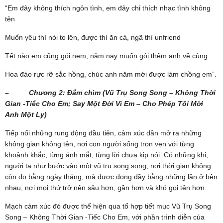
“Em đây không thích ngôn tình, em đây chỉ thích nhạc tình không
tên
Muốn yêu thì nói to lên, được thì ăn cả, ngã thì unfriend
Tết nào em cũng gói nem, năm nay muốn gói thêm anh về cùng
Hoa đào rực rỡ sắc hồng, chúc anh năm mới được làm chồng em”.
– Chương 2: Đắm chìm (Vũ Trụ Song Song – Không Thời
Gian -Tiếc Cho Em; Say Một Đời Vì Em – Cho Phép Tôi Mời
Anh Một Ly)
Tiếp nối những rung động đầu tiên, cảm xúc dần mở ra những
không gian không tên, nơi con người sống trọn vẹn với từng
khoảnh khắc, từng ánh mắt, từng lời chưa kịp nói. Có những khi,
người ta như bước vào một vũ trụ song song, nơi thời gian không
còn đo bằng ngày tháng, mà được đong đầy bằng những lần ở bên
nhau, nơi mọi thứ trở nên sâu hơn, gần hơn và khó gọi tên hơn.
Mạch cảm xúc đó được thể hiện qua tổ hợp tiết mục Vũ Trụ Song
Song – Không Thời Gian -Tiếc Cho Em, với phần trình diễn của