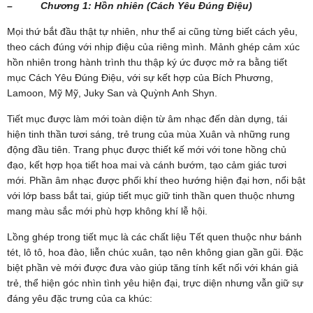
– Chương 1: Hồn nhiên (Cách Yêu Đúng Điệu)
Mọi thứ bắt đầu thật tự nhiên, như thể ai cũng từng biết cách yêu,
theo cách đúng với nhịp điệu của riêng mình. Mảnh ghép cảm xúc
hồn nhiên trong hành trình thu thập ký ức được mở ra bằng tiết
mục Cách Yêu Đúng Điệu, với sự kết hợp của Bích Phương,
Lamoon, Mỹ Mỹ, Juky San và Quỳnh Anh Shyn.
Tiết mục được làm mới toàn diện từ âm nhạc đến dàn dựng, tái
hiện tinh thần tươi sáng, trẻ trung của mùa Xuân và những rung
động đầu tiên. Trang phục được thiết kế mới với tone hồng chủ
đạo, kết hợp họa tiết hoa mai và cánh bướm, tạo cảm giác tươi
mới. Phần âm nhạc được phối khí theo hướng hiện đại hơn, nổi bật
với lớp bass bắt tai, giúp tiết mục giữ tinh thần quen thuộc nhưng
mang màu sắc mới phù hợp không khí lễ hội.
Lồng ghép trong tiết mục là các chất liệu Tết quen thuộc như bánh
tét, lô tô, hoa đào, liễn chúc xuân, tạo nên không gian gần gũi. Đặc
biệt phần vè mới được đưa vào giúp tăng tính kết nối với khán giả
trẻ, thể hiện góc nhìn tình yêu hiện đại, trực diện nhưng vẫn giữ sự
đáng yêu đặc trưng của ca khúc: