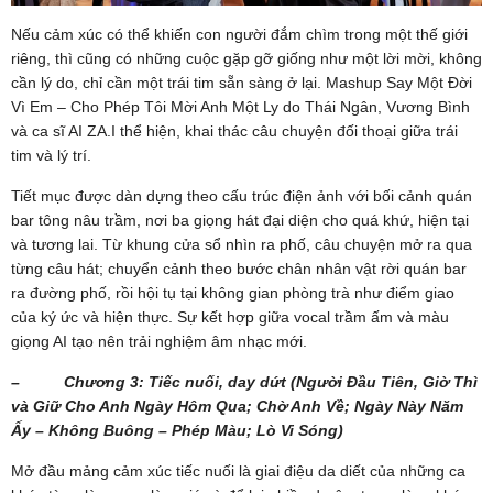
Nếu cảm xúc có thể khiến con người đắm chìm trong một thế giới
riêng, thì cũng có những cuộc gặp gỡ giống như một lời mời, không
cần lý do, chỉ cần một trái tim sẵn sàng ở lại. Mashup Say Một Đời
Vì Em – Cho Phép Tôi Mời Anh Một Ly do Thái Ngân, Vương Bình
và ca sĩ AI ZA.I thể hiện, khai thác câu chuyện đối thoại giữa trái
tim và lý trí.
Tiết mục được dàn dựng theo cấu trúc điện ảnh với bối cảnh quán
bar tông nâu trầm, nơi ba giọng hát đại diện cho quá khứ, hiện tại
và tương lai. Từ khung cửa sổ nhìn ra phố, câu chuyện mở ra qua
từng câu hát; chuyển cảnh theo bước chân nhân vật rời quán bar
ra đường phố, rồi hội tụ tại không gian phòng trà như điểm giao
của ký ức và hiện thực. Sự kết hợp giữa vocal trầm ấm và màu
giọng AI tạo nên trải nghiệm âm nhạc mới.
– Chương 3: Tiếc nuối, day dứt (Người Đầu Tiên, Giờ Thì
và Giữ Cho Anh Ngày Hôm Qua; Chờ Anh Về; Ngày Này Năm
Ấy – Không Buông – Phép Màu; Lò Vi Sóng)
Mở đầu mảng cảm xúc tiếc nuối là giai điệu da diết của những ca