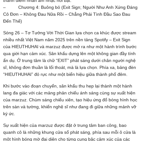
thành điểm nhấn âm nhạc nổi bật.
– Chương 4: Buông bỏ (Exit Sign; Người Như Anh Xứng Đáng
Cô Đơn – Không Đau Nữa Rồi – Chẳng Phải Tình Đầu Sao Đau
Đến Thế)
Sóng 26 – Tơ Tưởng Với Thời Gian lựa chọn ca khúc được stream
nhiều nhất Việt Nam năm 2025 trên nền tảng Spotify – Exit Sign
của HIEUTHUHAI và marzuz được mở ra như một hành trình bước
qua giới hạn cảm xúc. Sân khấu dựng lên một không gian đầy tính
ẩn dụ. Ở trung tâm là chữ “EXIT” phát sáng dưới chân người nghệ
sĩ, không đơn thuần là lối thoát, mà là lựa chọn. Phía xa, bảng đèn
“HIEUTHUHAI” đỏ rực như một biển hiệu giữa thành phố đêm.
Khi bước vào đoạn chuyển, sân khấu thu hẹp lại thành một hành
lang đa giác với các mảng phản chiếu ánh sáng cùng sự xuất hiện
của marzuz. Chùm sáng chiếu xiên, tạo hiệu ứng đổ bóng hình học
trên sàn và tường, khiến nghệ sĩ như đang đi giữa những mảnh vỡ
ký ức.
Sự xuất hiện của marzuz được đặt ở trung tâm ban công, bao
quanh cô là những khung cửa sổ phát sáng, phía sau mỗi ô cửa là
một hình bóng mờ đại diện cho từng cung bậc cảm xúc của các