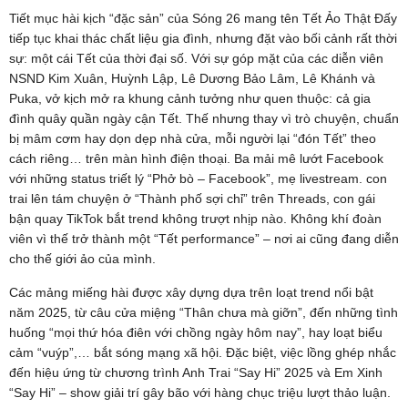
Tiết mục hài kịch “đặc sản” của Sóng 26 mang tên Tết Ảo Thật Đấy
tiếp tục khai thác chất liệu gia đình, nhưng đặt vào bối cảnh rất thời
sự: một cái Tết của thời đại số. Với sự góp mặt của các diễn viên
NSND Kim Xuân, Huỳnh Lập, Lê Dương Bảo Lâm, Lê Khánh và
Puka, vở kịch mở ra khung cảnh tưởng như quen thuộc: cả gia
đình quây quần ngày cận Tết. Thế nhưng thay vì trò chuyện, chuẩn
bị mâm cơm hay dọn dẹp nhà cửa, mỗi người lại “đón Tết” theo
cách riêng… trên màn hình điện thoại. Ba mải mê lướt Facebook
với những status triết lý “Phở bò – Facebook”, mẹ livestream. con
trai lên tám chuyện ở “Thành phố sợi chỉ” trên Threads, con gái
bận quay TikTok bắt trend không trượt nhịp nào. Không khí đoàn
viên vì thế trở thành một “Tết performance” – nơi ai cũng đang diễn
cho thế giới ảo của mình.
Các mảng miếng hài được xây dựng dựa trên loạt trend nổi bật
năm 2025, từ câu cửa miệng “Thân chưa mà giỡn”, đến những tình
huống “mọi thứ hóa điên với chồng ngày hôm nay”, hay loạt biểu
cảm “vuýp”,… bắt sóng mạng xã hội. Đặc biệt, việc lồng ghép nhắc
đến hiệu ứng từ chương trình Anh Trai “Say Hi” 2025 và Em Xinh
“Say Hi” – show giải trí gây bão với hàng chục triệu lượt thảo luận.