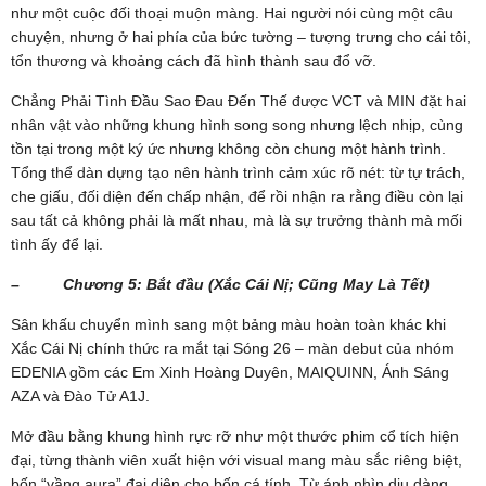
như một cuộc đối thoại muộn màng. Hai người nói cùng một câu
chuyện, nhưng ở hai phía của bức tường – tượng trưng cho cái tôi,
tổn thương và khoảng cách đã hình thành sau đổ vỡ.
Chẳng Phải Tình Đầu Sao Đau Đến Thế được VCT và MIN đặt hai
nhân vật vào những khung hình song song nhưng lệch nhịp, cùng
tồn tại trong một ký ức nhưng không còn chung một hành trình.
Tổng thể dàn dựng tạo nên hành trình cảm xúc rõ nét: từ tự trách,
che giấu, đối diện đến chấp nhận, để rồi nhận ra rằng điều còn lại
sau tất cả không phải là mất nhau, mà là sự trưởng thành mà mối
tình ấy để lại.
– Chương 5: Bắt đầu (Xắc Cái Nị; Cũng May Là Tết)
Sân khấu chuyển mình sang một bảng màu hoàn toàn khác khi
Xắc Cái Nị chính thức ra mắt tại Sóng 26 – màn debut của nhóm
EDENIA gồm các Em Xinh Hoàng Duyên, MAIQUINN, Ánh Sáng
AZA và Đào Tử A1J.
Mở đầu bằng khung hình rực rỡ như một thước phim cổ tích hiện
đại, từng thành viên xuất hiện với visual mang màu sắc riêng biệt,
bốn “vầng aura” đại diện cho bốn cá tính. Từ ánh nhìn dịu dàng