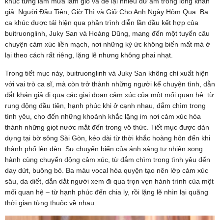
khúc từng làm mưa làm gió và để lại nhiều dư âm trong lòng khán
giả: Người Đầu Tiên, Giờ Thì và Giữ Cho Anh Ngày Hôm Qua. Ba
ca khúc được tái hiện qua phần trình diễn lần đầu kết hợp của
buitruonglinh, Juky San và Hoàng Dũng, mang đến một tuyến câu
chuyện cảm xúc liền mạch, nơi những ký ức không biến mất mà ở
lại theo cách rất riêng, lặng lẽ nhưng không phai nhạt.
Trong tiết mục này, buitruonglinh và Juky San không chỉ xuất hiện
với vai trò ca sĩ, mà còn trở thành những người kể chuyện tình, dẫn
dắt khán giả đi qua các giai đoạn cảm xúc của một mối quan hệ: từ
rung động đầu tiên, hạnh phúc khi ở cạnh nhau, đắm chìm trong
tình yêu, cho đến những khoảnh khắc lặng im nơi cảm xúc hóa
thành những giọt nước mắt đến trong vô thức. Tiết mục được dàn
dựng tại bờ sông Sài Gòn, kéo dài từ thời khắc hoàng hôn đến khi
thành phố lên đèn. Sự chuyển biến của ánh sáng tự nhiên song
hành cùng chuyển động cảm xúc, từ đắm chìm trong tình yêu đến
day dứt, buông bỏ. Ba màu vocal hòa quyện tạo nên lớp cảm xúc
sâu, da diết, dẫn dắt người xem đi qua trọn vẹn hành trình của một
mối quan hệ – từ hạnh phúc đến chia ly, rồi lặng lẽ nhìn lại quãng
thời gian từng thuộc về nhau.