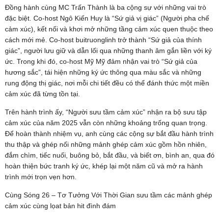
Đồng hành cùng MC Trấn Thành là ba cộng sự với những vai trò
đặc biệt. Co-host Ngô Kiến Huy là “Sứ giả vị giác” (Người pha chế
cảm xúc), kết nối và khơi mở những tầng cảm xúc quen thuộc theo
cách mới mẻ. Co-host buitruonglinh trở thành “Sứ giả của thính
giác”, người lưu giữ và dẫn lối qua những thanh âm gắn liền với ký
ức. Trong khi đó, co-host Mỹ Mỹ đảm nhận vai trò “Sứ giả của
hương sắc”, tái hiện những ký ức thông qua màu sắc và những
rung động thị giác, nơi mỗi chi tiết đều có thể đánh thức một miền
cảm xúc đã từng tồn tại.
Trên hành trình ấy, “Người sưu tầm cảm xúc” nhận ra bộ sưu tập
cảm xúc của năm 2025 vẫn còn những khoảng trống quan trọng.
Để hoàn thành nhiệm vụ, anh cùng các cộng sự bắt đầu hành trình
thu thập và ghép nối những mảnh ghép cảm xúc gồm hồn nhiên,
đắm chìm, tiếc nuối, buông bỏ, bắt đầu, và biết ơn, bình an, qua đó
hoàn thiện bức tranh ký ức, khép lại một năm cũ và mở ra hành
trình mới trọn vẹn hơn.
Cùng Sóng 26 – Tơ Tưởng Với Thời Gian sưu tầm các mảnh ghép
cảm xúc cùng lọat bản hit đình đám