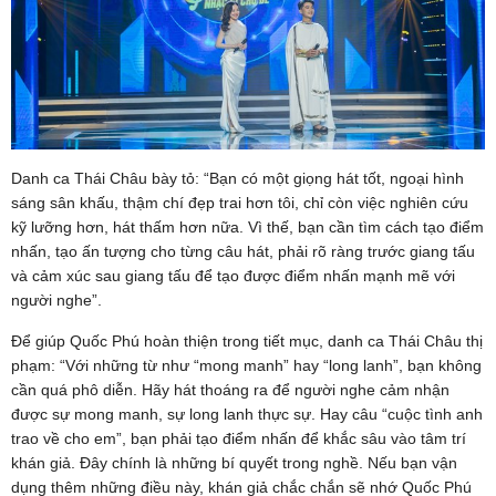
Danh ca Thái Châu bày tỏ: “Bạn có một giọng hát tốt, ngoại hình
sáng sân khấu, thậm chí đẹp trai hơn tôi, chỉ còn việc nghiên cứu
kỹ lưỡng hơn, hát thấm hơn nữa. Vì thế, bạn cần tìm cách tạo điểm
nhấn, tạo ấn tượng cho từng câu hát, phải rõ ràng trước giang tấu
và cảm xúc sau giang tấu để tạo được điểm nhấn mạnh mẽ với
người nghe”.
Để giúp Quốc Phú hoàn thiện trong tiết mục, danh ca Thái Châu thị
phạm: “Với những từ như “mong manh” hay “long lanh”, bạn không
cần quá phô diễn. Hãy hát thoáng ra để người nghe cảm nhận
được sự mong manh, sự long lanh thực sự. Hay câu “cuộc tình anh
trao về cho em”, bạn phải tạo điểm nhấn để khắc sâu vào tâm trí
khán giả. Đây chính là những bí quyết trong nghề. Nếu bạn vận
dụng thêm những điều này, khán giả chắc chắn sẽ nhớ Quốc Phú