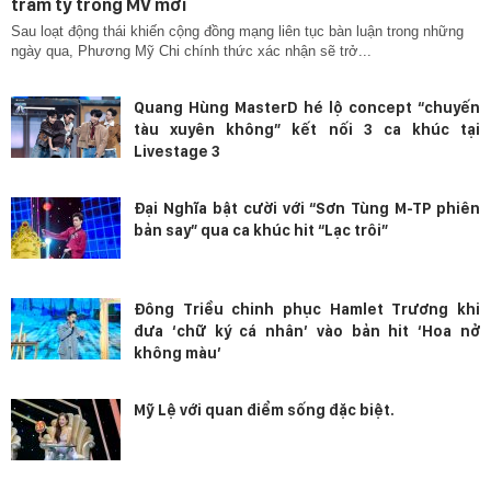
trăm tỷ trong MV mới
Sau loạt động thái khiến cộng đồng mạng liên tục bàn luận trong những
ngày qua, Phương Mỹ Chi chính thức xác nhận sẽ trở...
Quang Hùng MasterD hé lộ concept “chuyến
tàu xuyên không” kết nối 3 ca khúc tại
Livestage 3
Đại Nghĩa bật cười với “Sơn Tùng M-TP phiên
bản say” qua ca khúc hit “Lạc trôi”
Đông Triều chinh phục Hamlet Trương khi
đưa ‘chữ ký cá nhân’ vào bản hit ‘Hoa nở
không màu’
Mỹ Lệ với quan điểm sống đặc biệt.