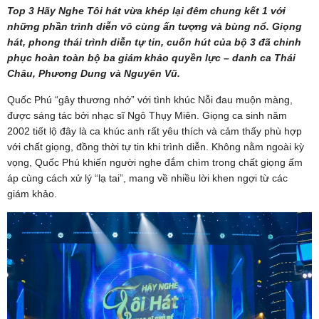
Top 3 Hãy Nghe Tôi hát vừa khép lại đêm chung kết 1 với
những phần trình diễn vô cùng ấn tượng và bùng nổ. Giọng
hát, phong thái trình diễn tự tin, cuốn hút của bộ 3 đã chinh
phục hoàn toàn bộ ba giám khảo quyền lực – danh ca Thái
Châu, Phương Dung và Nguyên Vũ.
Quốc Phú “gây thương nhớ” với tình khúc Nỗi đau muộn màng,
được sáng tác bởi nhạc sĩ Ngô Thụy Miên. Giọng ca sinh năm
2002 tiết lộ đây là ca khúc anh rất yêu thích và cảm thấy phù hợp
với chất giọng, đồng thời tự tin khi trình diễn. Không nằm ngoài kỳ
vọng, Quốc Phú khiến người nghe đắm chìm trong chất giọng ấm
áp cùng cách xử lý “lạ tai”, mang về nhiều lời khen ngợi từ các
giám khảo.