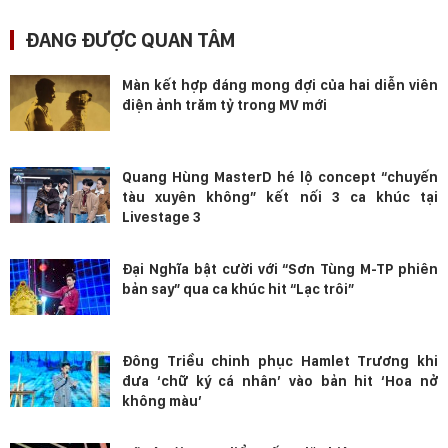
ĐANG ĐƯỢC QUAN TÂM
Màn kết hợp đáng mong đợi của hai diễn viên
điện ảnh trăm tỷ trong MV mới
Quang Hùng MasterD hé lộ concept “chuyến
tàu xuyên không” kết nối 3 ca khúc tại
Livestage 3
Đại Nghĩa bật cười với “Sơn Tùng M-TP phiên
bản say” qua ca khúc hit “Lạc trôi”
Đông Triều chinh phục Hamlet Trương khi
đưa ‘chữ ký cá nhân’ vào bản hit ‘Hoa nở
không màu’