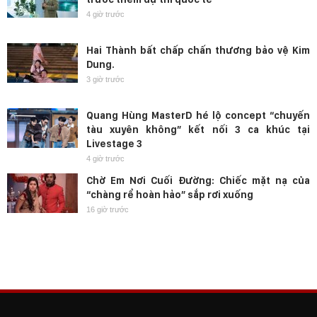
4 giờ trước
Hai Thành bất chấp chấn thương bảo vệ Kim
Dung.
3 giờ trước
Quang Hùng MasterD hé lộ concept “chuyến
tàu xuyên không” kết nối 3 ca khúc tại
Livestage 3
4 giờ trước
Chờ Em Nơi Cuối Đường: Chiếc mặt nạ của
“chàng rể hoàn hảo” sắp rơi xuống
16 giờ trước