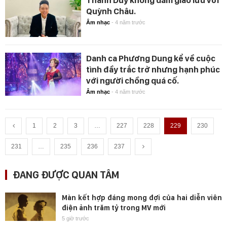
Quỳnh Châu.
Âm nhạc
-
4 năm trước
Danh ca Phương Dung kể về cuộc
tình đầy trắc trở nhưng hạnh phúc
với người chồng quá cố.
Âm nhạc
-
4 năm trước
1
2
3
…
227
228
229
230
231
…
235
236
237
ĐANG ĐƯỢC QUAN TÂM
Màn kết hợp đáng mong đợi của hai diễn viên
điện ảnh trăm tỷ trong MV mới
5 giờ trước