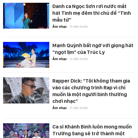
Danh ca Ngọc Sơn rơi nước mắt
hát Tình mẹ đêm thi chủ đề “Tình
mẫu tử”
Âm nhạc
-
4 năm trước
Mạnh Quỳnh bất ngờ với giọng hát
“ngọt lịm” của Trúc Ly
Âm nhạc
-
4 năm trước
Rapper Dick: “Tôi không tham gia
vào các chương trình Rap vì chỉ
muốn là một người bình thường
chơi nhạc”
Âm nhạc
-
4 năm trước
Ca sĩ Khánh Bình luôn mong muốn
Trường Sang sẽ trở thành một