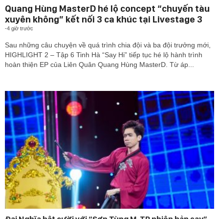
Quang Hùng MasterD hé lộ concept “chuyến tàu
xuyên không” kết nối 3 ca khúc tại Livestage 3
-
4 giờ trước
Sau những câu chuyện về quá trình chia đội và ba đội trưởng mới,
HIGHLIGHT 2 – Tập 6 Tinh Hà “Say Hi” tiếp tục hé lộ hành trình
hoàn thiện EP của Liên Quân Quang Hùng MasterD. Từ áp...
Đại Nghĩa bật cười với “Sơn Tùng M-TP phiên bản say”