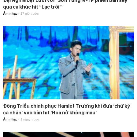
qua ca khúc hit “Lạc trôi”
Âm nhạc
-
17 giờ trước
Đông Triều chinh phục Hamlet Trương khi đưa ‘chữ ký
cá nhân’ vào bản hit ‘Hoa nở không màu’
Âm nhạc
-
1 ngày trước