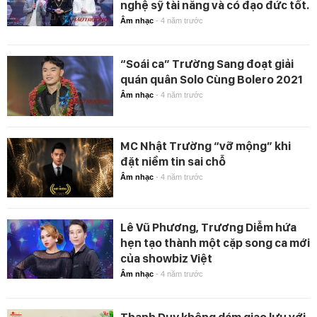
nghệ sỹ tài năng và có đạo đức tốt.
Âm nhạc
-
4 năm trước
“Soái ca” Trường Sang đoạt giải
quán quân Solo Cùng Bolero 2021
Âm nhạc
-
4 năm trước
MC Nhật Trường “vỡ mộng” khi
đặt niềm tin sai chỗ
Âm nhạc
-
4 năm trước
Lê Vũ Phương, Trương Diễm hứa
hẹn tạo thành một cặp song ca mới
của showbiz Việt
Âm nhạc
-
4 năm trước
Thanh Duy không dám giao lưu với