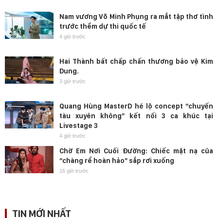
Nam vương Võ Minh Phụng ra mắt tập thơ tình
trước thềm dự thi quốc tế
4 giờ trước
Hai Thành bất chấp chấn thương bảo vệ Kim
Dung.
3 giờ trước
Quang Hùng MasterD hé lộ concept “chuyến
tàu xuyên không” kết nối 3 ca khúc tại
Livestage 3
4 giờ trước
Chờ Em Nơi Cuối Đường: Chiếc mặt nạ của
“chàng rể hoàn hảo” sắp rơi xuống
16 giờ trước
TIN MỚI NHẤT