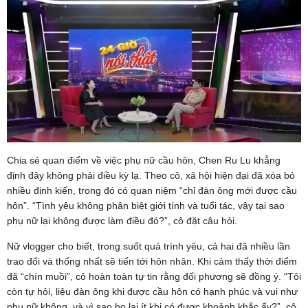
Chia sẻ quan điểm về việc phụ nữ cầu hôn, Chen Ru Lu khẳng
định đây không phải điều kỳ lạ. Theo cô, xã hội hiện đại đã xóa bỏ
nhiều định kiến, trong đó có quan niệm “chỉ đàn ông mới được cầu
hôn”. “Tình yêu không phân biệt giới tính và tuổi tác, vậy tại sao
phụ nữ lại không được làm điều đó?”, cô đặt câu hỏi.
Nữ vlogger cho biết, trong suốt quá trình yêu, cả hai đã nhiều lần
trao đổi và thống nhất sẽ tiến tới hôn nhân. Khi cảm thấy thời điểm
đã “chín muồi”, cô hoàn toàn tự tin rằng đối phương sẽ đồng ý. “Tôi
còn tự hỏi, liệu đàn ông khi được cầu hôn có hạnh phúc và vui như
phụ nữ không, và vì sao họ lại ít khi có được khoảnh khắc ấy?”, cô