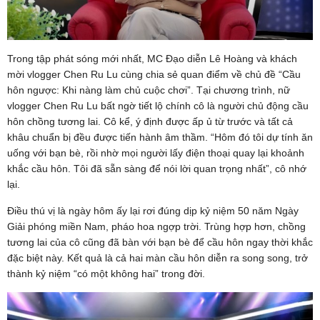
Trong tập phát sóng mới nhất, MC Đạo diễn Lê Hoàng và khách
mời vlogger Chen Ru Lu cùng chia sẻ quan điểm về chủ đề “Cầu
hôn ngược: Khi nàng làm chủ cuộc chơi”. Tại chương trình, nữ
vlogger Chen Ru Lu bất ngờ tiết lộ chính cô là người chủ động cầu
hôn chồng tương lai. Cô kể, ý định được ấp ủ từ trước và tất cả
khâu chuẩn bị đều được tiến hành âm thầm. “Hôm đó tôi dự tính ăn
uống với bạn bè, rồi nhờ mọi người lấy điện thoại quay lại khoảnh
khắc cầu hôn. Tôi đã sẵn sàng để nói lời quan trọng nhất”, cô nhớ
lại.
Điều thú vị là ngày hôm ấy lại rơi đúng dịp kỷ niệm 50 năm Ngày
Giải phóng miền Nam, pháo hoa ngợp trời. Trùng hợp hơn, chồng
tương lai của cô cũng đã bàn với bạn bè để cầu hôn ngay thời khắc
đặc biệt này. Kết quả là cả hai màn cầu hôn diễn ra song song, trở
thành kỷ niệm “có một không hai” trong đời.