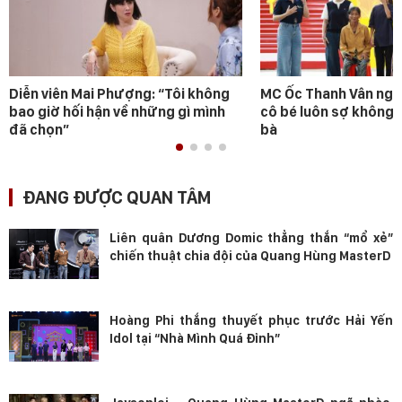
Diễn viên Mai Phượng: “Tôi không
MC Ốc Thanh Vân ngh
bao giờ hối hận về những gì mình
cô bé luôn sợ không 
đã chọn”
bà
ĐANG ĐƯỢC QUAN TÂM
Liên quân Dương Domic thẳng thắn “mổ xẻ”
chiến thuật chia đội của Quang Hùng MasterD
Hoàng Phi thắng thuyết phục trước Hải Yến
Idol tại “Nhà Mình Quá Đỉnh”