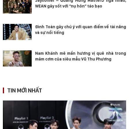
Jaysonlei – Quang Hùng MasterD ngã nhào,
WEAN gây sốt với “nụ hôn” táo bạo
Đình Toàn gây chú ý với quan điểm về tài năng
và sự nổi tiếng
Nam Khánh mê mẩn hương vị quê nhà trong
mâm cơm của siêu mẫu Vũ Thu Phương
TIN MỚI NHẤT