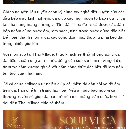
Chính nguyên liệu tuyển chọn kỹ cùng tay nghề điêu luyện của các
đầu bếp giàu kinh nghiệm, đã giúp các món ngon từ bào ngư, vi cá
tại nhà hàng mang hương vị đậm đà. Theo đó, vi cá được các đầu
bếp ngâm cùng nước ấm, làm sạch, ninh trong nước dùng đặc biệt.
Để hoàn thành món vi cá, các công đoạn này thường phải kéo dài
trong nhiều giờ liền.
Với món súp tại Thai Village, thực khách sẽ thấy những sợi vi cá
đạt tiêu chuẩn óng ánh, nước dùng của súp sánh mịn, vị ngọt dịu
từ nước hầm xương gà và xốt nấm công thức đặc biệt đã làm nên
tên tuổi của nhà hàng.
“Vi cá chứa collagen tự nhiên giúp cải thiện độ đàn hồi và độ ẩm
trên da, hạn chế tình trạng lão hóa. Nếu ăn súp bào ngư vi cá
thường xuyên sẽ giúp da bạn trở nên mịn màng, săn chắc hơn….”,
đại diện Thai Village chia sẻ thêm.