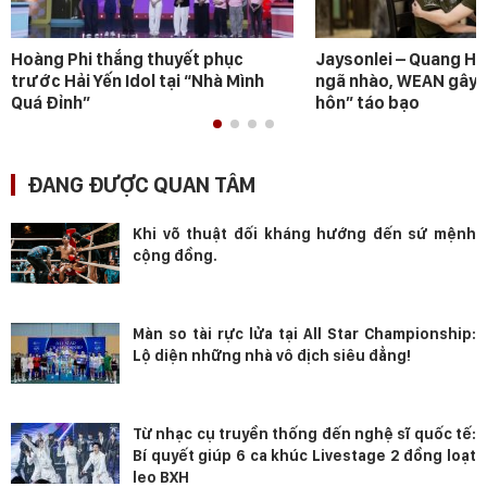
Hoàng Phi thắng thuyết phục
Jaysonlei – Quang H
trước Hải Yến Idol tại “Nhà Mình
ngã nhào, WEAN gây s
Quá Đỉnh”
hôn” táo bạo
ĐANG ĐƯỢC QUAN TÂM
Khi võ thuật đối kháng hướng đến sứ mệnh
cộng đồng.
Màn so tài rực lửa tại All Star Championship:
Lộ diện những nhà vô địch siêu đẳng!
Từ nhạc cụ truyền thống đến nghệ sĩ quốc tế:
Bí quyết giúp 6 ca khúc Livestage 2 đồng loạt
leo BXH