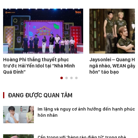
Hoàng Phi thắng thuyết phục
Jaysonlei – Quang H
trước Hải Yến Idol tại “Nhà Mình
ngã nhào, WEAN gây s
Quá Đỉnh”
hôn” táo bạo
ĐANG ĐƯỢC QUAN TÂM
Im lặng và nguy cơ ảnh hưởng đến hạnh phúc
hôn nhân
Cẩn trọng với ‘hàng rào điện tử’ trong nhà