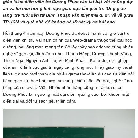
giáo kiêm diễn viên trẻ Dương Phúc vẫn tất bật với những dự
án và lời mời trong lĩnh vực giáo dục lẫn giải trí. ‘Ông giáo
làng’ trẻ tuổi đến từ Bình Thuận vẫn miệt mài đi đi, về về giữa
TP.HCM và quê nhà để không bỏ lỡ bất kỳ cơ hội nào.
Hồi tháng 4 năm nay, Dương Phúc đã debut thành công ở vai trò
diễn viên khi thủ vai nam chính của Web-drama thuộc thể loại học
đường, hài lãng mạn mang tên Cô lầy thầy sao ddosng cùng nhiều
nghệ sĩ gạo cội, đình đám như: Thanh Hằng, Dương Thanh Vàng,
Thiên Nga, Nguyễn Anh Tú, Võ Minh Khải… Kể từ đó, sự nghiệp
của anh ở lĩnh vực giải trí ngày càng rộng mở. Thầy giáo mỹ thuật
liên tục được mời tham gia nhiều gameshow lẫn dự các sự kiện nổi
tiếng giao lưu học hỏi, hợp tác cùng nhiều bậc tiền bối, nghệ sĩ nổi
tiếng của showbiz Việt. Nhiều nhãn hàng cũng ưu ái lựa chọn
Dương Phúc làm gương mặt đại diện, quảng cáo, bởi khuôn mặt
điển trai và đời tư sạch sẽ, thiện cảm.