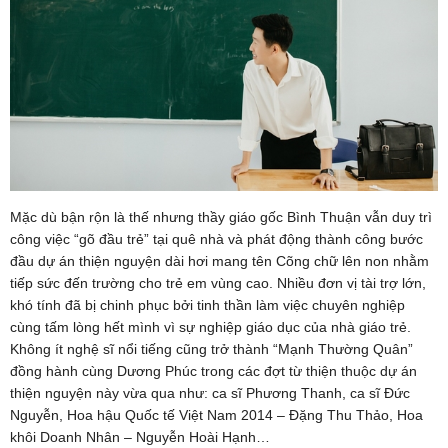
Mặc dù bận rộn là thế nhưng thầy giáo gốc Bình Thuận vẫn duy trì
công việc “gõ đầu trẻ” tại quê nhà và phát động thành công bước
đầu dự án thiện nguyện dài hơi mang tên Cõng chữ lên non nhằm
tiếp sức đến trường cho trẻ em vùng cao. Nhiều đơn vị tài trợ lớn,
khó tính đã bị chinh phục bởi tinh thần làm việc chuyên nghiệp
cùng tấm lòng hết mình vì sự nghiệp giáo dục của nhà giáo trẻ.
Không ít nghệ sĩ nổi tiếng cũng trở thành “Mạnh Thường Quân”
đồng hành cùng Dương Phúc trong các đợt từ thiện thuộc dự án
thiện nguyện này vừa qua như: ca sĩ Phương Thanh, ca sĩ Đức
Nguyễn, Hoa hậu Quốc tế Việt Nam 2014 – Đặng Thu Thảo, Hoa
khôi Doanh Nhân – Nguyễn Hoài Hạnh…