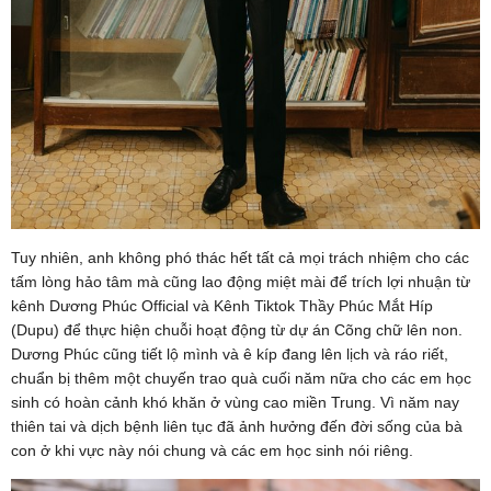
Tuy nhiên, anh không phó thác hết tất cả mọi trách nhiệm cho các
tấm lòng hảo tâm mà cũng lao động miệt mài để trích lợi nhuận từ
kênh Dương Phúc Official và Kênh Tiktok Thầy Phúc Mắt Híp
(Dupu) để thực hiện chuỗi hoạt động từ dự án Cõng chữ lên non.
Dương Phúc cũng tiết lộ mình và ê kíp đang lên lịch và ráo riết,
chuẩn bị thêm một chuyến trao quà cuối năm nữa cho các em học
sinh có hoàn cảnh khó khăn ở vùng cao miền Trung. Vì năm nay
thiên tai và dịch bệnh liên tục đã ảnh hưởng đến đời sống của bà
con ở khi vực này nói chung và các em học sinh nói riêng.