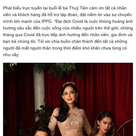
Phát biểu trực tuyến tại buổi lễ bà Thuỷ Tiên cảm ơn tất cả nhân
viên và khách hàng đã hỗ trợ tập đoàn, đặt niềm tin vào sự chuyển
mình lớn mạnh của IPPG. “Đại dịch Covid là cuộc khủng hoảng ảnh
hưởng sâu sắc đến cuộc sống của nhiều người trên thế giới, những
tháng qua Covid đã trực tiếp ảnh hưởng đến nhân viên, gia đình và
bạn bè chúng tôi. Tôi xin chia buồn chân thành đến tất cả những
người đã mất người thân trong thời điểm khó khăn chưa từng có
như vầy.