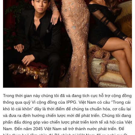
Trong thời gian này chúng tôi đã và đang tích cực hỗ trợ cộng đồng
thông qua quỹ Vì cộng đồng của IPPG. Việt Nam có câu “Trong cái
khó ló cái khôn” đây là thời điểm để chúng ta chuẩn hóa, cơ cấu lại
và đưa ra định hướng chiến lược mới để phát triển. Chúng tôi đang
phấn đấu đóng góp vào chiến lược phát triển kinh tế xã hội của Việt
Nam. Đến năm 2045 Việt Nam sẽ trở thành nước phát triển. Để