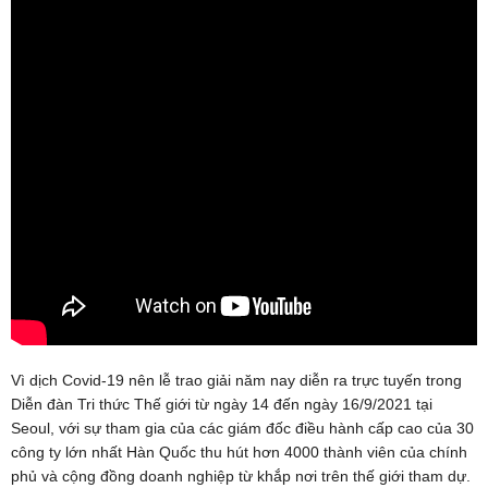
Vì dịch Covid-19 nên lễ trao giải năm nay diễn ra trực tuyến trong
Diễn đàn Tri thức Thế giới từ ngày 14 đến ngày 16/9/2021 tại
Seoul, với sự tham gia của các giám đốc điều hành cấp cao của 30
công ty lớn nhất Hàn Quốc thu hút hơn 4000 thành viên của chính
phủ và cộng đồng doanh nghiệp từ khắp nơi trên thế giới tham dự.