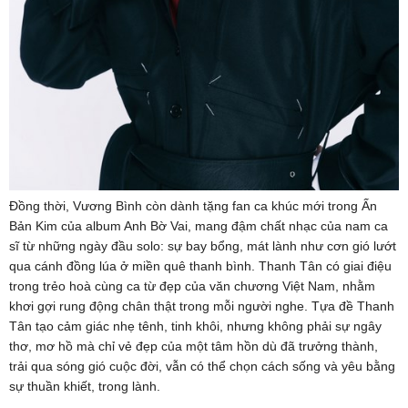
Đồng thời, Vương Bình còn dành tặng fan ca khúc mới trong Ấn
Bản Kim của album Anh Bờ Vai, mang đậm chất nhạc của nam ca
sĩ từ những ngày đầu solo: sự bay bổng, mát lành như cơn gió lướt
qua cánh đồng lúa ở miền quê thanh bình. Thanh Tân có giai điệu
trong trẻo hoà cùng ca từ đẹp của văn chương Việt Nam, nhằm
khơi gợi rung động chân thật trong mỗi người nghe. Tựa đề Thanh
Tân tạo cảm giác nhẹ tênh, tinh khôi, nhưng không phải sự ngây
thơ, mơ hồ mà chỉ vẻ đẹp của một tâm hồn dù đã trưởng thành,
trải qua sóng gió cuộc đời, vẫn có thể chọn cách sống và yêu bằng
sự thuần khiết, trong lành.