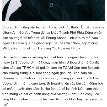
Vương Bình cũng liên tục ra mắt các ca khúc thuộc Ấn Bản Kim của
album Anh Bờ Vai. Trong đó, ca khúc Thành Phố Phía Đông phiên
bản Vương Bình kết hợp với Phùng Khánh Linh vừa ra mắt vào
ngày 11/1 vừa qua đã giành Top 1 iTunes Việt Nam, Top 2 Zing
MP3, cũng như lọt Top Trending YouTube và TikTok.
Đáp lại tình cảm và sự ủng hộ nhiệt tình của người hâm mộ, tối
ngày 19/1, Vương Bình đã chạy màn hình Billboard lớn ở địa điểm
sầm uất của TP.HCM để gửi lời cảm ơn FC Voi Con (tên fanclub
của Vương Bình). Chỉ một dòng ngắn gọn “dạ Bình cảm ơn
nhaaaa” cùng hình vẽ một chú voi cực đáng yêu và khoảnh khắc
Vương Bình nở nụ cười tươi, Billboard khiến các fan cảm động bởi
độ chân thành, tình cảm. Nhiều fan đã để lại bình luận cảm thán
trên mạng xã hội về hành động của Vương Bình: “Fan chạy Led
tặng Idol thì nhiều nhưng chắc lần đầu thấy Idol chạy Led cảm ơn
fan”.