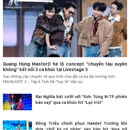
Quang Hùng MasterD hé lộ concept “chuyến tàu xuyên
không” kết nối 3 ca khúc tại Livestage 3
Sau những câu chuyện về quá trình chia đội và ba đội trưởng mới,
HIGHLIGHT 2 – Tập 6 Tinh Hà “Say Hi” tiếp tục...
Đại Nghĩa bật cười với “Sơn Tùng M-TP phiên
bản say” qua ca khúc hit “Lạc trôi”
Đông Triều chinh phục Hamlet Trương khi
đưa ‘chữ ký cá nhân’ vào bản hit ‘Hoa nở