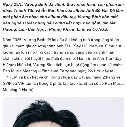
Ngày 19/1, Vương Bình đã chính thức phát hành sản phẩm âm
nhạc Thanh Tân và Ấn Bản Kim của album Anh Bờ Vai. Để làm
mới phần âm nhạc cho album đầu tay, Vương Bình còn mời
dàn nghệ sĩ Việt hùng hậu cùng kết hợp, bao gồm Văn Mai
Hương, Lâm Bảo Ngọc, Phùng Khánh Linh và CONGB.
Năm 2025, Vương Bình để lại dấu ấn không nhỏ trong lòng khán
giả khi tham gia chương trình Anh Trai “Say Hi”. Nam ca sĩ thu hút
lượng fan lớn nhờ tính cách trong sáng, đáng yêu và tinh thần
chăm chỉ, nhiệt huyết theo đuổi đam mê. Hành trình Anh Trai “Say
Hi” vừa khép lại, Vương Bình tích cực hoạt động âm nhạc: tổ chức
Fan Music Meeting – Binhjama Party vào ngày 22/1 tới đây tại
TP.HCM và bán hết vé chỉ trong chưa đầy 1 tuần, riêng 2 hạng vé
SVIP và VIP tẩu tán trong 1 phút, lập tức xác nhận sẽ có Fan Music
Meeting ở Hà Nội.