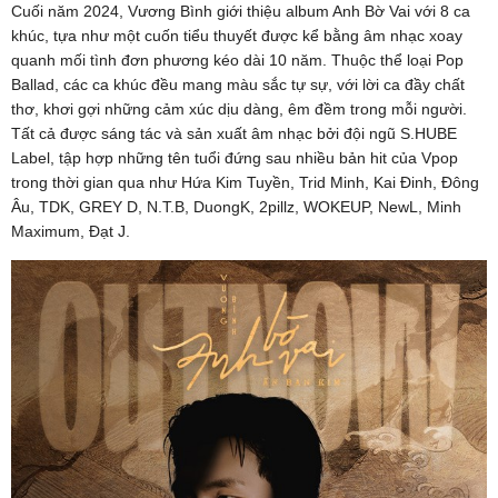
Cuối năm 2024, Vương Bình giới thiệu album Anh Bờ Vai với 8 ca
khúc, tựa như một cuốn tiểu thuyết được kể bằng âm nhạc xoay
quanh mối tình đơn phương kéo dài 10 năm. Thuộc thể loại Pop
Ballad, các ca khúc đều mang màu sắc tự sự, với lời ca đầy chất
thơ, khơi gợi những cảm xúc dịu dàng, êm đềm trong mỗi người.
Tất cả được sáng tác và sản xuất âm nhạc bởi đội ngũ S.HUBE
Label, tập hợp những tên tuổi đứng sau nhiều bản hit của Vpop
trong thời gian qua như Hứa Kim Tuyền, Trid Minh, Kai Đinh, Đông
Âu, TDK, GREY D, N.T.B, DuongK, 2pillz, WOKEUP, NewL, Minh
Maximum, Đạt J.