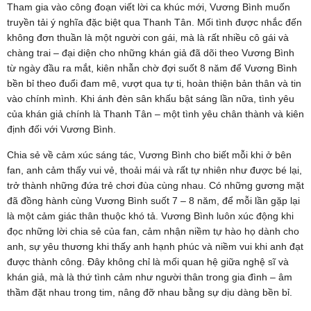
Tham gia vào công đoạn viết lời ca khúc mới, Vương Bình muốn
truyền tải ý nghĩa đặc biệt qua Thanh Tân. Mối tình được nhắc đến
không đơn thuần là một người con gái, mà là rất nhiều cô gái và
chàng trai – đại diện cho những khán giả đã dõi theo Vương Bình
từ ngày đầu ra mắt, kiên nhẫn chờ đợi suốt 8 năm để Vương Bình
bền bỉ theo đuổi đam mê, vượt qua tự ti, hoàn thiện bản thân và tin
vào chính mình. Khi ánh đèn sân khấu bật sáng lần nữa, tình yêu
của khán giả chính là Thanh Tân – một tình yêu chân thành và kiên
định đối với Vương Bình.
Chia sẻ về cảm xúc sáng tác, Vương Bình cho biết mỗi khi ở bên
fan, anh cảm thấy vui vẻ, thoải mái và rất tự nhiên như được bé lại,
trở thành những đứa trẻ chơi đùa cùng nhau. Có những gương mặt
đã đồng hành cùng Vương Bình suốt 7 – 8 năm, để mỗi lần gặp lại
là một cảm giác thân thuộc khó tả. Vương Bình luôn xúc động khi
đọc những lời chia sẻ của fan, cảm nhận niềm tự hào họ dành cho
anh, sự yêu thương khi thấy anh hạnh phúc và niềm vui khi anh đạt
được thành công. Đây không chỉ là mối quan hệ giữa nghệ sĩ và
khán giả, mà là thứ tình cảm như người thân trong gia đình – âm
thầm đặt nhau trong tim, nâng đỡ nhau bằng sự dịu dàng bền bỉ.