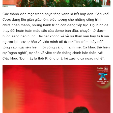
Các thành viên mặc trang phục tông xanh lá kết hợp đen. Sân khấu
được dựng lên giàn giáo lớn, biểu tượng cho những công trình
chưa hoàn thành, những hành trình còn đang tiếp tục. Đội hình đã
thay đổi hoàn toàn màu sắc của demo ban đầu, chuyển từ đượm
buồn sang hào hùng. Bài hát không kể về sự than vãn hay tự ti mà
ngược lại – sự tự hào về việc mình tới từ nơi “ba chìm, bảy nổi”,
từng vấp ngã nên hiện mới vững vàng, mạnh mẽ. Ca khúc thể hiện
sự “ngạo nghễ”, tự hào về việc chiến thắng chính bản thân, với
điệp khúc “Bọn này là thế/ Không phải kẻ xướng ca ngạo nghễ”.