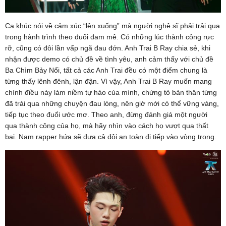
Ca khúc nói về cảm xúc “lên xuống” mà người nghệ sĩ phải trải qua
trong hành trình theo đuổi đam mê. Có những lúc thành công rực
rỡ, cũng có đôi lần vấp ngã đau đớn. Anh Trai B Ray chia sẻ, khi
nhận được demo có chủ đề về tình yêu, anh cảm thấy với chủ đề
Ba Chìm Bảy Nổi, tất cả các Anh Trai đều có một điểm chung là
từng thấy lênh đênh, lận đận. Vì vậy, Anh Trai B Ray muốn mang
chính điều này làm niềm tự hào của mình, chứng tỏ bản thân từng
đã trải qua những chuyện đau lòng, nên giờ mới có thể vững vàng,
tiếp tục theo đuổi ước mơ. Theo anh, đừng đánh giá một người
qua thành công của họ, mà hãy nhìn vào cách họ vượt qua thất
bại. Nam rapper hứa sẽ đưa cả đội an toàn đi tiếp vào vòng trong.