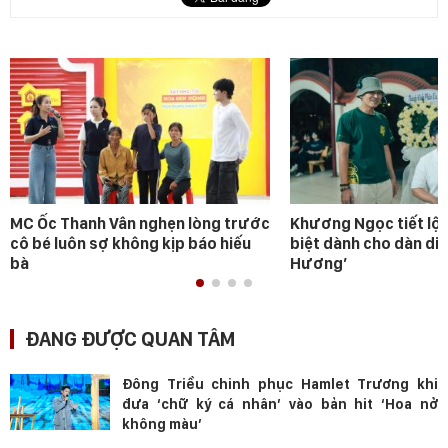
MC Ốc Thanh Vân nghẹn lòng trước
Khương Ngọc tiết lộ 
cô bé luôn sợ không kịp báo hiếu
biệt dành cho dàn diễ
bà
Hương’
ĐANG ĐƯỢC QUAN TÂM
Đông Triều chinh phục Hamlet Trương khi
đưa ‘chữ ký cá nhân’ vào bản hit ‘Hoa nở
không màu’