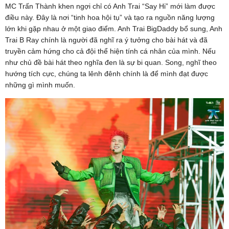
MC Trấn Thành khen ngợi chỉ có Anh Trai “Say Hi” mới làm được
điều này. Đây là nơi “tinh hoa hội tụ” và tạo ra nguồn năng lượng
lớn khi gặp nhau ở một giao điểm. Anh Trai BigDaddy bổ sung, Anh
Trai B Ray chính là người đã nghĩ ra ý tưởng cho bài hát và đã
truyền cảm hứng cho cả đội thể hiện tính cá nhân của mình. Nếu
như chủ đề bài hát theo nghĩa đen là sự bi quan. Song, nghĩ theo
hướng tích cực, chúng ta lênh đênh chính là để mình đạt được
những gì mình muốn.