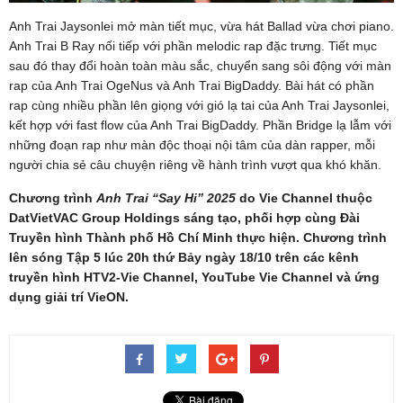
Anh Trai Jaysonlei mở màn tiết mục, vừa hát Ballad vừa chơi piano.
Anh Trai B Ray nối tiếp với phần melodic rap đặc trưng. Tiết mục
sau đó thay đổi hoàn toàn màu sắc, chuyển sang sôi động với màn
rap của Anh Trai OgeNus và Anh Trai BigDaddy. Bài hát có phần
rap cùng nhiều phần lên giọng với gió lạ tai của Anh Trai Jaysonlei,
kết hợp với fast flow của Anh Trai BigDaddy. Phần Bridge lạ lẫm với
những đoạn rap như màn độc thoại nội tâm của dàn rapper, mỗi
người chia sẻ câu chuyện riêng về hành trình vượt qua khó khăn.
Chương trình
Anh Trai “Say Hi” 2025
do Vie Channel thuộc
DatVietVAC Group Holdings sáng tạo, phối hợp cùng Đài
Truyền hình Thành phố Hồ Chí Minh thực hiện. Chương trình
lên sóng Tập 5 lúc 20h thứ Bảy ngày 18/10 trên các kênh
truyền hình HTV2-Vie Channel, YouTube Vie Channel và ứng
dụng giải trí VieON.