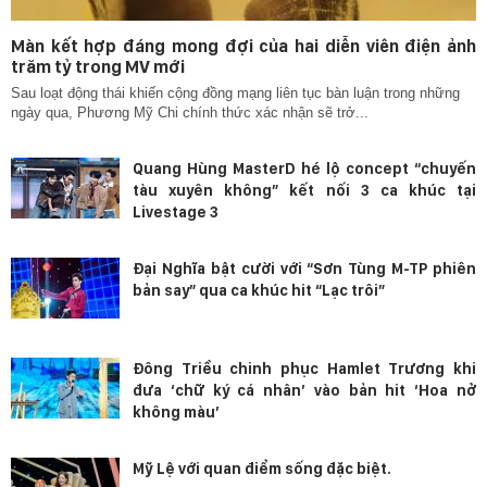
Màn kết hợp đáng mong đợi của hai diễn viên điện ảnh
trăm tỷ trong MV mới
Sau loạt động thái khiến cộng đồng mạng liên tục bàn luận trong những
ngày qua, Phương Mỹ Chi chính thức xác nhận sẽ trở...
Quang Hùng MasterD hé lộ concept “chuyến
tàu xuyên không” kết nối 3 ca khúc tại
Livestage 3
Đại Nghĩa bật cười với “Sơn Tùng M-TP phiên
bản say” qua ca khúc hit “Lạc trôi”
Đông Triều chinh phục Hamlet Trương khi
đưa ‘chữ ký cá nhân’ vào bản hit ‘Hoa nở
không màu’
Mỹ Lệ với quan điểm sống đặc biệt.