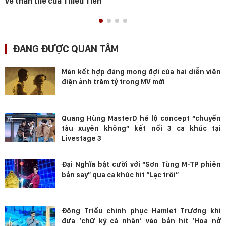
về thân thế của Thiều Tiến
ĐANG ĐƯỢC QUAN TÂM
Màn kết hợp đáng mong đợi của hai diễn viên
điện ảnh trăm tỷ trong MV mới
Quang Hùng MasterD hé lộ concept “chuyến
tàu xuyên không” kết nối 3 ca khúc tại
Livestage 3
Đại Nghĩa bật cười với “Sơn Tùng M-TP phiên
bản say” qua ca khúc hit “Lạc trôi”
Đông Triều chinh phục Hamlet Trương khi
đưa ‘chữ ký cá nhân’ vào bản hit ‘Hoa nở