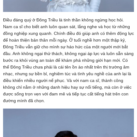
Điều đáng quý ở Đông Triều là tinh thần không ngừng học hỏi.
Nam ca sĩ cho biết anh luôn quan sát, lắng nghe và học từ những
đồng nghiệp xung quanh. Chính điều đó giúp anh có thêm động lực
để hoàn thiện bản thân mỗi ngày. Ở tuổi nghề hơn một thập kỷ,
Đông Triều vẫn giữ cho mình sự háo hức của một người mới bắt
đầu. Anh không ngại thử thách, không ngại áp lực và luôn sẵn sàng
bước ra khỏi vùng an toàn để khám phá những giới hạn mới. Có
thể Đông Triều chưa phải là cái tên ồn ào nhất trên thị trường âm
nhạc, nhưng sự bền bỉ, nghiêm túc và tình yêu nghề của anh lại là
điều khiến nhiều người nể phục. Và với nam ca sĩ, thành công
không chỉ nằm ở những danh hiệu hay sự nổi tiếng, mà còn ở việc
được sống trọn vẹn với đam mê và tiếp tục cất tiếng hát trên con
đường mình đã chọn.