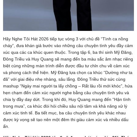
Hãy Nghe Tôi Hát 2026 tiếp tục vòng 3 với chủ đề “Tình ca nồng
cháy”, đưa khán giả bước vào những câu chuyện tình yêu đầy cảm
xúc qua các ca khúc quen thuộc. Trong tập 6, ba thí sinh Mỹ Đăng,
Đông Triều và Huy Quang sẽ mang đến ba màu sắc âm nhạc riêng
biệt cùng những màn trình diễn được đầu tư chỉn chu về cảm xúc
và phong cách thể hiện. Mỹ Đăng lựa chọn ca khúc “Dường như ta
đã” với giai điệu nhẹ nhàng, sâu lắng. Đông Triều thử sức cùng
mashup “Ngày mai người ta lấy chồng – Rất lâu rồi mới khóc”, hứa
hẹn chạm đến cảm xúc người nghe bằng câu chuyện tình yêu và
chia ly đầy day dứt. Trong khi đó, Huy Quang mang đến “Hận tình
trong mưa”, ca khúc đòi hỏi chiều sâu nội tâm và khả năng xử lý
cảm xúc tinh tế. Ba tiết mục, ba câu chuyện tình yêu khác nhau
được kỳ vọng sẽ tạo nên một đêm thi giàu cảm xúc và nhiều dấu
ấn.