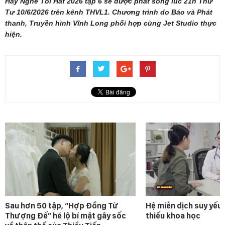
Hãy Nghe Tôi Hát 2026 tập 6 sẽ được phát sóng lúc 21h Thứ
Tư 10/6/2026 trên kênh THVL1. Chương trình do Báo và Phát
thanh, Truyền hình Vĩnh Long phối hợp cùng Jet Studio thực
hiện.
Sau hơn 50 tập, “Hợp Đồng Từ
Hệ miễn dịch suy yếu 
Thượng Đế” hé lộ bí mật gây sốc
thiếu khoa học