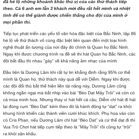
đã hé lộ những khoảnh khắc thú vị của các thử thách tiếp
theo. Cả 6 anh em lẫn 3 khách mời đều rất hết mình và nhiệt
tình để có thể giành được chiến thắng cho đội của mình ở
mọi phần thi.
Tiếp tục phát triển các yếu tố văn hóa đặc biệt của Bắc Ninh, tập 86
hé lộ về thử thách vô cùng đặc biệt liên quan đến một loại hình
nghệ thuật ấn tượng của nơi đây đó chính là Quan họ Bắc Ninh.
Ngay khi được chương trình ra đề sẽ thi hát Quan họ Bắc Ninh, các
đội bắt đầu thi nhau “gáy” về khả năng âm nhạc của mình.
Đầu tiên là Dương Lâm khi rất tự tin khẳng định rằng 95% cơ thể
mình là Quan họ, thử thách này quá dễ với Diễm. Ngay khi được
các đội đối thủ bắt thể hiện liền tài năng này, Dương Lâm cũng
không ngần ngại mà bắt nhịp vào bài “Bèo Dạt Mây Trôi” và còn có
cả múa minh họa. Nhưng thay vì hát hết cả câu, Diễm chỉ hát đi hát
lại đúng cụm “Bèo Dạt” kèm theo đó là hành động tự “dạt” ra khỏi
khung hình khiến các thành viên cười khúc khích. Phụ họa vào còn
có Cris Phan, nếu Dương Lâm chỉ hát “Bèo Dạt” và cứ thế dạt đi thì
Vua Trò Chơi hát tiếp cụm tiếp theo là “Mây Trôi” rồi cũng tự “trôi”
ra khỏi sân khấu.