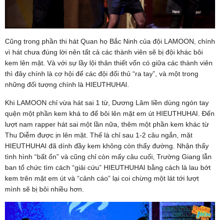
Cũng trong phần thi hát Quan họ Bắc Ninh của đội LAMOON, chính
vì hát chưa đúng lời nên tất cả các thành viên sẽ bị đội khác bôi
kem lên mặt. Và với sự lầy lội thân thiết vốn có giữa các thành viên
thì đây chính là cơ hội để các đội đối thủ “ra tay”, và một trong
những đối tượng chính là HIEUTHUHAI.
Khi LAMOON chỉ vừa hát sai 1 từ, Dương Lâm liền dùng ngón tay
quện một phần kem khá to để bôi lên mặt em út HIEUTHUHAI. Đến
lượt nam rapper hát sai một lần nữa, thêm một phần kem khác từ
Thu Diễm được ịn lên mặt. Thế là chỉ sau 1-2 câu ngắn, mặt
HIEUTHUHAI đã dính đầy kem không còn thấy đường. Nhận thấy
tình hình “bất ổn” và cũng chỉ còn mấy câu cuối, Trường Giang lẫn
ban tổ chức tìm cách “giải cứu” HIEUTHUHAI bằng cách là lau bớt
kem trên mặt em út và “cảnh cáo” lại coi chừng một lát tới lượt
mình sẽ bị bôi nhiều hơn.