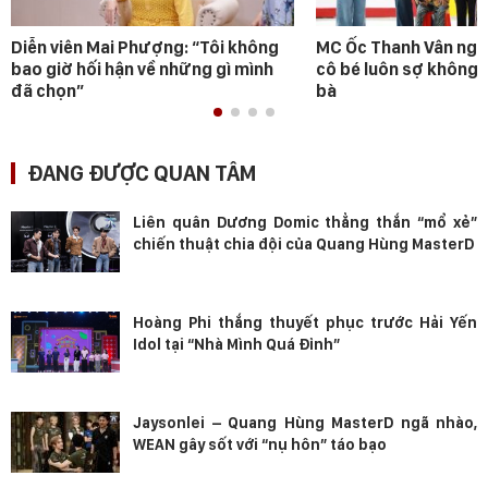
Diễn viên Mai Phượng: “Tôi không
MC Ốc Thanh Vân ngh
bao giờ hối hận về những gì mình
cô bé luôn sợ không 
đã chọn”
bà
ĐANG ĐƯỢC QUAN TÂM
Liên quân Dương Domic thẳng thắn “mổ xẻ”
chiến thuật chia đội của Quang Hùng MasterD
Hoàng Phi thắng thuyết phục trước Hải Yến
Idol tại “Nhà Mình Quá Đỉnh”
Jaysonlei – Quang Hùng MasterD ngã nhào,
WEAN gây sốt với “nụ hôn” táo bạo