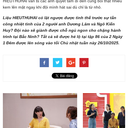
HIEUTHUHAI vẫn bị các anh quyết tâm dí đến cùng bôi thật nhiều
kem lên mặt ngay khi đội mình hát sai dù chỉ là từ nhỏ.
Liệu HIEUTHUHAI có lật ngược được tình thế trước sự tấn
công nhiệt tình của 2 người anh Dương Lâm và Ngô Kiến
Huy? Đội nào sẽ giành được chỗ ngủ ngon cho chặng hành
trình tại Bắc Ninh? Tất cả sẽ được hé lộ tại tập 86 của 2 Ngày
1 Đêm được lên sóng vào tối Chủ nhật tuần này 26/10/2025.