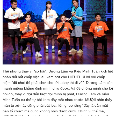
Thế nhưng thay vì “sợ hãi”, Dương Lâm và Kiều Minh Tuấn kịch liệt
phản đối bất chấp việc lau kem bớt cho HIEUTHUHAI với chấp
niệm “đã chơi thì phải chơi cho tới, ai sợ thì đi về”. Dương Lâm còn
mạnh miệng khẳng định mình chịu được. Và để chứng minh cho lời
nói đó, thay vì đợi đến lượt đội mình bị phạt, Dương Lâm và Kiều
Minh Tuấn cứ thế tự bôi kem đầy mặt nhau trước. MUỘII nhìn thấy
màn tự xử này cũng phải bất lực, liền ghẹo rằng “đây là dằn mặt
ban tổ chức” mà cũng không nhịn được cười. Chính vì thế mà,