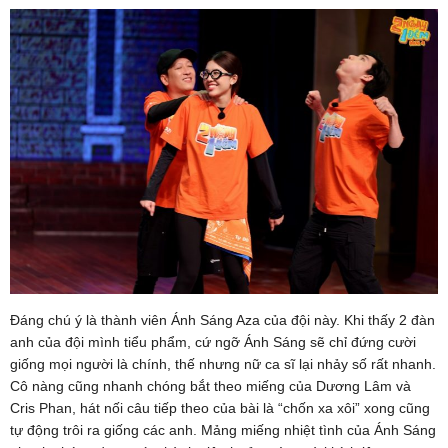
Đáng chú ý là thành viên Ánh Sáng Aza của đội này. Khi thấy 2 đàn
anh của đội mình tiểu phẩm, cứ ngỡ Ánh Sáng sẽ chỉ đứng cười
giống mọi người là chính, thế nhưng nữ ca sĩ lại nhảy số rất nhanh.
Cô nàng cũng nhanh chóng bắt theo miếng của Dương Lâm và
Cris Phan, hát nối câu tiếp theo của bài là “chốn xa xôi” xong cũng
tự động trôi ra giống các anh. Mảng miếng nhiệt tình của Ánh Sáng