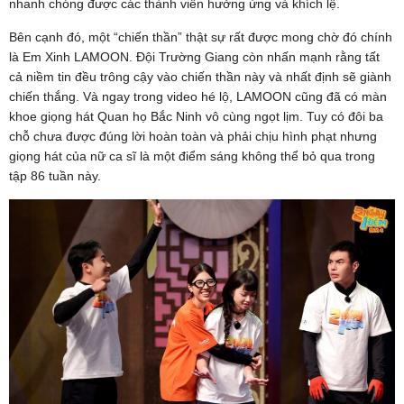
nhanh chóng được các thành viên hưởng ứng và khích lệ.
Bên cạnh đó, một “chiến thần” thật sự rất được mong chờ đó chính
là Em Xinh LAMOON. Đội Trường Giang còn nhấn mạnh rằng tất
cả niềm tin đều trông cậy vào chiến thần này và nhất định sẽ giành
chiến thắng. Và ngay trong video hé lộ, LAMOON cũng đã có màn
khoe giọng hát Quan họ Bắc Ninh vô cùng ngọt lịm. Tuy có đôi ba
chỗ chưa được đúng lời hoàn toàn và phải chịu hình phạt nhưng
giọng hát của nữ ca sĩ là một điểm sáng không thể bỏ qua trong
tập 86 tuần này.