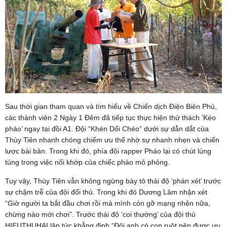
Sau thời gian tham quan và tìm hiểu về Chiến dịch Điện Biên Phủ,
các thành viên 2 Ngày 1 Đêm đã tiếp tục thực hiện thử thách ‘Kéo
pháo’ ngay tại đồi A1. Đội “Khén Dổi Chéo” dưới sự dẫn dắt của
Thùy Tiên nhanh chóng chiếm ưu thế nhờ sự nhanh nhẹn và chiến
lược bài bản. Trong khi đó, phía đội rapper Pháo lại có chút lúng
túng trong việc nối khớp của chiếc pháo mô phỏng.
Tuy vậy, Thùy Tiên vẫn không ngừng bày tỏ thái độ ‘phán xét’ trước
sự chậm trễ của đội đối thủ. Trong khi đó Dương Lâm nhận xét
“Giờ người ta bắt đầu chơi rồi mà mình còn gỡ mạng nhện nữa,
chừng nào mới chơi”. Trước thái độ ‘coi thường’ của đội thủ
HIEUTHUHAI lập tức khẳng định “Đội anh có con ruột nên được ưu