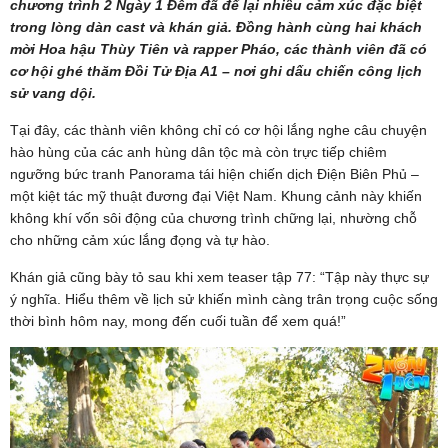
chương trình 2 Ngày 1 Đêm đã để lại nhiều cảm xúc đặc biệt
trong lòng dàn cast và khán giả. Đồng hành cùng hai khách
mời Hoa hậu Thùy Tiên và rapper Pháo, các thành viên đã có
cơ hội ghé thăm Đồi Tử Địa A1 – nơi ghi dấu chiến công lịch
sử vang dội.
Tại đây, các thành viên không chỉ có cơ hội lắng nghe câu chuyện
hào hùng của các anh hùng dân tộc mà còn trực tiếp chiêm
ngưỡng bức tranh Panorama tái hiện chiến dịch Điện Biên Phủ –
một kiệt tác mỹ thuật đương đại Việt Nam. Khung cảnh này khiến
không khí vốn sôi động của chương trình chững lại, nhường chỗ
cho những cảm xúc lắng đọng và tự hào.
Khán giả cũng bày tỏ sau khi xem teaser tập 77: “Tập này thực sự
ý nghĩa. Hiểu thêm về lịch sử khiến mình càng trân trọng cuộc sống
thời bình hôm nay, mong đến cuối tuần để xem quá!”