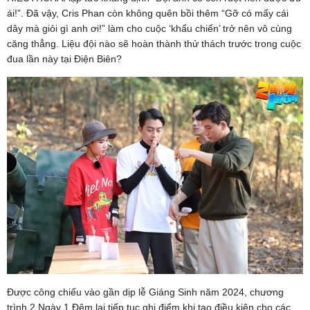
ái!”. Đã vậy, Cris Phan còn không quên bồi thêm “Gỡ có mấy cái
dây mà giỏi gì anh ơi!” làm cho cuộc ‘khẩu chiến’ trở nên vô cùng
căng thẳng. Liệu đội nào sẽ hoàn thành thử thách trước trong cuộc
đua lần này tại Điện Biên?
Được công chiếu vào gần dịp lễ Giáng Sinh năm 2024, chương
trình 2 Ngày 1 Đêm lại tiếp tục ghi điểm khi tạo điều kiện cho các