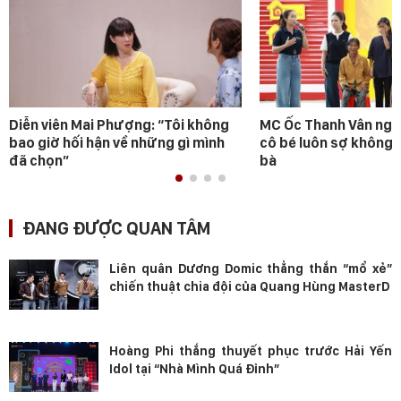
Diễn viên Mai Phượng: “Tôi không
MC Ốc Thanh Vân ngh
bao giờ hối hận về những gì mình
cô bé luôn sợ không 
đã chọn”
bà
ĐANG ĐƯỢC QUAN TÂM
Liên quân Dương Domic thẳng thắn “mổ xẻ”
chiến thuật chia đội của Quang Hùng MasterD
Hoàng Phi thắng thuyết phục trước Hải Yến
Idol tại “Nhà Mình Quá Đỉnh”