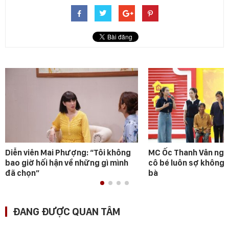
Diễn viên Mai Phượng: “Tôi không
MC Ốc Thanh Vân ngh
bao giờ hối hận về những gì mình
cô bé luôn sợ không 
đã chọn”
bà
ĐANG ĐƯỢC QUAN TÂM