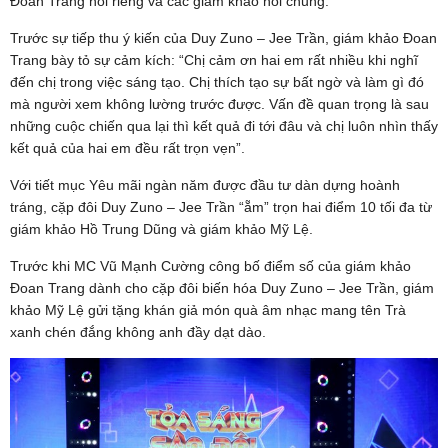
Đoan Trang nói riêng và các giám khảo nói chung.
Trước sự tiếp thu ý kiến của Duy Zuno – Jee Trần, giám khảo Đoan
Trang bày tỏ sự cảm kích: “Chị cảm ơn hai em rất nhiều khi nghĩ
đến chị trong việc sáng tạo. Chị thích tạo sự bất ngờ và làm gì đó
mà người xem không lường trước được. Vấn đề quan trọng là sau
những cuộc chiến qua lại thì kết quả đi tới đâu và chị luôn nhìn thấy
kết quả của hai em đều rất trọn vẹn”.
Với tiết mục Yêu mãi ngàn năm được đầu tư dàn dựng hoành
tráng, cặp đôi Duy Zuno – Jee Trần “ẵm” trọn hai điểm 10 tối đa từ
giám khảo Hồ Trung Dũng và giám khảo Mỹ Lệ.
Trước khi MC Vũ Mạnh Cường công bố điểm số của giám khảo
Đoan Trang dành cho cặp đôi biến hóa Duy Zuno – Jee Trần, giám
khảo Mỹ Lệ gửi tặng khán giả món quà âm nhạc mang tên Trà
xanh chén đắng không anh đầy dạt dào.