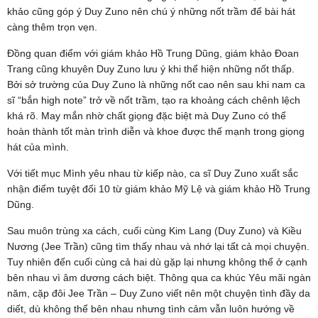
khảo cũng góp ý Duy Zuno nên chú ý những nốt trầm để bài hát
càng thêm trọn vẹn.
Đồng quan điểm với giám khảo Hồ Trung Dũng, giám khảo Đoan
Trang cũng khuyên Duy Zuno lưu ý khi thể hiện những nốt thấp.
Bởi sở trường của Duy Zuno là những nốt cao nên sau khi nam ca
sĩ “bắn high note” trở về nốt trầm, tạo ra khoảng cách chênh lệch
khá rõ. May mắn nhờ chất giọng đặc biệt mà Duy Zuno có thể
hoàn thành tốt màn trình diễn và khoe được thế mạnh trong giọng
hát của mình.
Với tiết mục Mình yêu nhau từ kiếp nào, ca sĩ Duy Zuno xuất sắc
nhận điểm tuyệt đối 10 từ giám khảo Mỹ Lệ và giám khảo Hồ Trung
Dũng.
Sau muôn trùng xa cách, cuối cùng Kim Lang (Duy Zuno) và Kiều
Nương (Jee Trần) cũng tìm thấy nhau và nhớ lại tất cả mọi chuyện.
Tuy nhiên đến cuối cùng cả hai dù gặp lại nhưng không thể ở cạnh
bên nhau vì âm dương cách biệt. Thông qua ca khúc Yêu mãi ngàn
năm, cặp đôi Jee Trần – Duy Zuno viết nên một chuyện tình đầy da
diết, dù không thể bên nhau nhưng tình cảm vẫn luôn hướng về