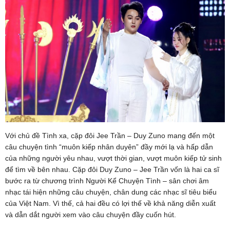
Với chủ đề Tình xa, cặp đôi Jee Trần – Duy Zuno mang đến một
câu chuyện tình “muôn kiếp nhân duyên” đầy mới lạ và hấp dẫn
của những người yêu nhau, vượt thời gian, vượt muôn kiếp tử sinh
để tìm về bên nhau. Cặp đôi Duy Zuno – Jee Trần vốn là hai ca sĩ
bước ra từ chương trình Người Kể Chuyện Tình – sân chơi âm
nhạc tái hiện những câu chuyện, chân dung các nhạc sĩ tiêu biểu
của Việt Nam. Vì thế, cả hai đều có lợi thế về khả năng diễn xuất
và dẫn dắt người xem vào câu chuyện đầy cuốn hút.