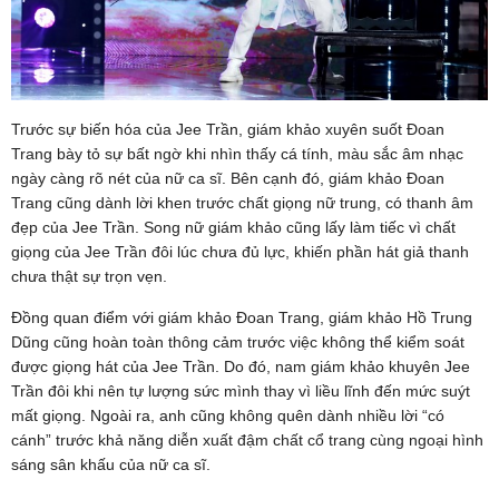
Trước sự biến hóa của Jee Trần, giám khảo xuyên suốt Đoan
Trang bày tỏ sự bất ngờ khi nhìn thấy cá tính, màu sắc âm nhạc
ngày càng rõ nét của nữ ca sĩ. Bên cạnh đó, giám khảo Đoan
Trang cũng dành lời khen trước chất giọng nữ trung, có thanh âm
đẹp của Jee Trần. Song nữ giám khảo cũng lấy làm tiếc vì chất
giọng của Jee Trần đôi lúc chưa đủ lực, khiến phần hát giả thanh
chưa thật sự trọn vẹn.
Đồng quan điểm với giám khảo Đoan Trang, giám khảo Hồ Trung
Dũng cũng hoàn toàn thông cảm trước việc không thể kiểm soát
được giọng hát của Jee Trần. Do đó, nam giám khảo khuyên Jee
Trần đôi khi nên tự lượng sức mình thay vì liều lĩnh đến mức suýt
mất giọng. Ngoài ra, anh cũng không quên dành nhiều lời “có
cánh” trước khả năng diễn xuất đậm chất cổ trang cùng ngoại hình
sáng sân khấu của nữ ca sĩ.