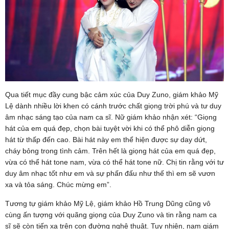
Qua tiết mục đầy cung bậc cảm xúc của Duy Zuno, giám khảo Mỹ
Lệ dành nhiều lời khen có cánh trước chất giọng trời phú và tư duy
âm nhạc sáng tạo của nam ca sĩ. Nữ giám khảo nhận xét: “Giọng
hát của em quá đẹp, chọn bài tuyệt vời khi có thể phô diễn giọng
hát từ thấp đến cao. Bài hát này em thể hiện được sự day dứt,
cháy bỏng trong tình cảm. Trên hết là giọng hát của em quá đẹp,
vừa có thể hát tone nam, vừa có thể hát tone nữ. Chị tin rằng với tư
duy âm nhạc tốt như em và sự phấn đấu như thế thì em sẽ vươn
xa và tỏa sáng. Chúc mừng em”.
Tương tự giám khảo Mỹ Lệ, giám khảo Hồ Trung Dũng cũng vô
cùng ấn tượng với quãng giọng của Duy Zuno và tin rằng nam ca
sĩ sẽ còn tiến xa trên con đường nghệ thuật. Tuy nhiên, nam giám