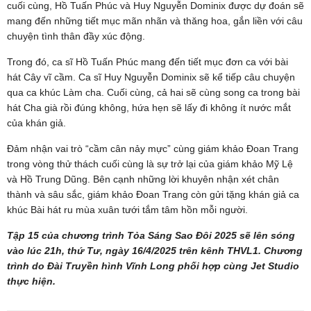
cuối cùng, Hồ Tuấn Phúc và Huy Nguyễn Dominix được dự đoán sẽ
mang đến những tiết mục mãn nhãn và thăng hoa, gắn liền với câu
chuyện tình thân đầy xúc động.
Trong đó, ca sĩ Hồ Tuấn Phúc mang đến tiết mục đơn ca với bài
hát Cây vĩ cầm. Ca sĩ Huy Nguyễn Dominix sẽ kể tiếp câu chuyện
qua ca khúc Làm cha. Cuối cùng, cả hai sẽ cùng song ca trong bài
hát Cha già rồi đúng không, hứa hẹn sẽ lấy đi không ít nước mắt
của khán giả.
Đảm nhận vai trò “cầm cân nảy mực” cùng giám khảo Đoan Trang
trong vòng thử thách cuối cùng là sự trở lại của giám khảo Mỹ Lệ
và Hồ Trung Dũng. Bên cạnh những lời khuyên nhận xét chân
thành và sâu sắc, giám khảo Đoan Trang còn gửi tặng khán giả ca
khúc Bài hát ru mùa xuân tưới tắm tâm hồn mỗi người.
Tập 15 của chương trình Tỏa Sáng Sao Đôi 2025 sẽ lên sóng
vào lúc 21h, thứ Tư, ngày 16/4/2025 trên kênh THVL1. Chương
trình do Đài Truyền hình Vĩnh Long phối hợp cùng Jet Studio
thực hiện.