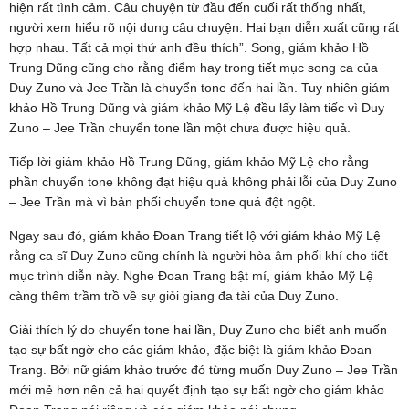
hiện rất tình cảm. Câu chuyện từ đầu đến cuối rất thống nhất,
người xem hiểu rõ nội dung câu chuyện. Hai bạn diễn xuất cũng rất
hợp nhau. Tất cả mọi thứ anh đều thích”. Song, giám khảo Hồ
Trung Dũng cũng cho rằng điểm hay trong tiết mục song ca của
Duy Zuno và Jee Trần là chuyển tone đến hai lần. Tuy nhiên giám
khảo Hồ Trung Dũng và giám khảo Mỹ Lệ đều lấy làm tiếc vì Duy
Zuno – Jee Trần chuyển tone lần một chưa được hiệu quả.
Tiếp lời giám khảo Hồ Trung Dũng, giám khảo Mỹ Lệ cho rằng
phần chuyển tone không đạt hiệu quả không phải lỗi của Duy Zuno
– Jee Trần mà vì bản phối chuyển tone quá đột ngột.
Ngay sau đó, giám khảo Đoan Trang tiết lộ với giám khảo Mỹ Lệ
rằng ca sĩ Duy Zuno cũng chính là người hòa âm phối khí cho tiết
mục trình diễn này. Nghe Đoan Trang bật mí, giám khảo Mỹ Lệ
càng thêm trầm trồ về sự giỏi giang đa tài của Duy Zuno.
Giải thích lý do chuyển tone hai lần, Duy Zuno cho biết anh muốn
tạo sự bất ngờ cho các giám khảo, đặc biệt là giám khảo Đoan
Trang. Bởi nữ giám khảo trước đó từng muốn Duy Zuno – Jee Trần
mới mẻ hơn nên cả hai quyết định tạo sự bất ngờ cho giám khảo