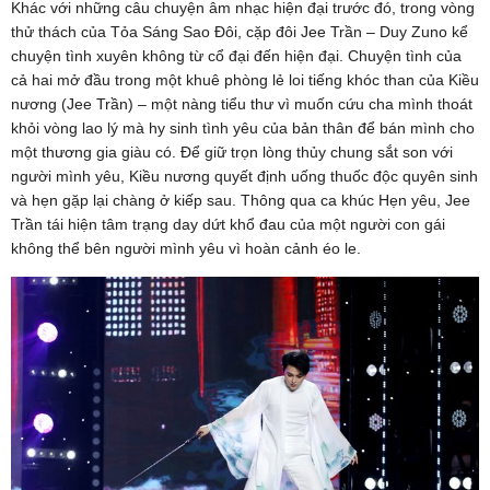
Khác với những câu chuyện âm nhạc hiện đại trước đó, trong vòng
thử thách của Tỏa Sáng Sao Đôi, cặp đôi Jee Trần – Duy Zuno kể
chuyện tình xuyên không từ cổ đại đến hiện đại. Chuyện tình của
cả hai mở đầu trong một khuê phòng lẻ loi tiếng khóc than của Kiều
nương (Jee Trần) – một nàng tiểu thư vì muốn cứu cha mình thoát
khỏi vòng lao lý mà hy sinh tình yêu của bản thân để bán mình cho
một thương gia giàu có. Để giữ trọn lòng thủy chung sắt son với
người mình yêu, Kiều nương quyết định uống thuốc độc quyên sinh
và hẹn gặp lại chàng ở kiếp sau. Thông qua ca khúc Hẹn yêu, Jee
Trần tái hiện tâm trạng day dứt khổ đau của một người con gái
không thể bên người mình yêu vì hoàn cảnh éo le.