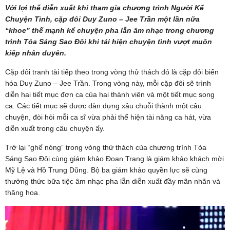
Với lợi thế diễn xuất khi tham gia chương trình Người Kể
Chuyện Tình, cặp đôi Duy Zuno – Jee Trần một lần nữa
“khoe” thế mạnh kể chuyện pha lẫn âm nhạc trong chương
trình Tỏa Sáng Sao Đôi khi tái hiện chuyện tình vượt muôn
kiếp nhân duyên.
Cặp đôi tranh tài tiếp theo trong vòng thử thách đó là cặp đôi biến
hóa Duy Zuno – Jee Trần. Trong vòng này, mỗi cặp đôi sẽ trình
diễn hai tiết mục đơn ca của hai thành viên và một tiết mục song
ca. Các tiết mục sẽ được dàn dựng xâu chuỗi thành một câu
chuyện, đòi hỏi mỗi ca sĩ vừa phải thể hiện tài năng ca hát, vừa
diễn xuất trong câu chuyện ấy.
Trở lại “ghế nóng” trong vòng thử thách của chương trình Tỏa
Sáng Sao Đôi cùng giám khảo Đoan Trang là giám khảo khách mời
Mỹ Lệ và Hồ Trung Dũng. Bộ ba giám khảo quyền lực sẽ cùng
thưởng thức bữa tiệc âm nhạc pha lẫn diễn xuất đầy mãn nhãn và
thăng hoa.