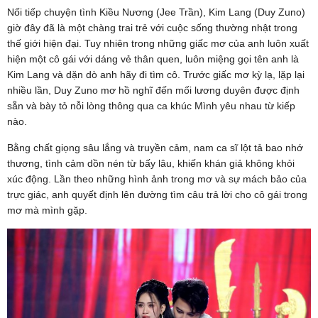
Nối tiếp chuyện tình Kiều Nương (Jee Trần), Kim Lang (Duy Zuno)
giờ đây đã là một chàng trai trẻ với cuộc sống thường nhật trong
thế giới hiện đại. Tuy nhiên trong những giấc mơ của anh luôn xuất
hiện một cô gái với dáng vẻ thân quen, luôn miệng gọi tên anh là
Kim Lang và dặn dò anh hãy đi tìm cô. Trước giấc mơ kỳ lạ, lặp lại
nhiều lần, Duy Zuno mơ hồ nghĩ đến mối lương duyên được định
sẵn và bày tỏ nỗi lòng thông qua ca khúc Mình yêu nhau từ kiếp
nào.
Bằng chất giọng sâu lắng và truyền cảm, nam ca sĩ lột tả bao nhớ
thương, tình cảm dồn nén từ bấy lâu, khiến khán giả không khỏi
xúc động. Lần theo những hình ảnh trong mơ và sự mách bảo của
trực giác, anh quyết định lên đường tìm câu trả lời cho cô gái trong
mơ mà mình gặp.