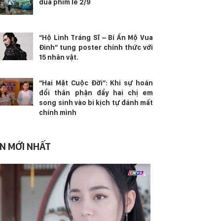
đua phim lễ 2/9
“Hộ Linh Tráng Sĩ – Bí Ẩn Mộ Vua
Đinh” tung poster chính thức với
15 nhân vật.
“Hai Mặt Cuộc Đời”: Khi sự hoán
đổi thân phận đẩy hai chị em
song sinh vào bi kịch tự đánh mất
chính mình
IN MỚI NHẤT