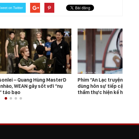
weet on Twitter
sonlei – Quang Hùng MasterD
Phim “An Lạc truyện”: Nhậ
 nhào, WEAN gây sốt với “nụ
dùng hôn sự tiếp cận Hàn 
” táo bạo
thầm thực hiện kế hoạch b