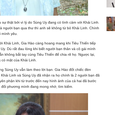
sự thật bởi vì lý do Sùng Uy đang có tình cảm với Khải Linh.
à người bạn qua thư thì anh sẽ không từ bỏ Khải Linh. Chính
i mình yêu.
ới Khải Linh, Gia Hào càng hoang mang khi Tiêu Thiến tiếp
 Uy. Dù rất đau lòng khi biết người bạn thân và cô gái mình
n không bắt tay cùng Tiêu Thiến để chia rẽ họ. Ngược lại,
 có mặt của Khải Linh.
ng Sùng Uy vẫn làm theo lời bạn. Gia Hào đốt chiếc đèn
 Khải Linh và Sùng Uy đã nhận ra họ chính là 2 người bạn đã
duyên phận khi từ trước đến nay hình ảnh của cả hai đã bước
 là đối phương mình đang mong nhớ, tìm kiếm.