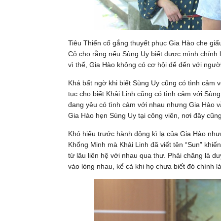
Tiêu Thiến cố gắng thuyết phục Gia Hào che giấu 
Cô cho rằng nếu Sùng Uy biết được mình chính l
vì thế, Gia Hào không có cơ hội để đến với ngườ
Khá bất ngờ khi biết Sùng Uy cũng có tình cảm v
tục cho biết Khải Linh cũng có tình cảm với Sùng
đang yêu có tình cảm với nhau nhưng Gia Hào vẫ
Gia Hào hẹn Sùng Uy tại công viên, nơi đây cũng
Khó hiểu trước hành động kì lạ của Gia Hào như
Khổng Minh mà Khải Linh đã viết tên “Sun” khiến
từ lâu liên hệ với nhau qua thư. Phải chăng là 
vào lòng nhau, kể cả khi họ chưa biết đó chính