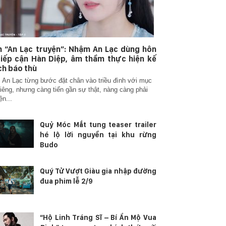
 “An Lạc truyện”: Nhậm An Lạc dùng hôn
iếp cận Hàn Diệp, âm thầm thực hiện kế
h báo thù
An Lạc từng bước đặt chân vào triều đình với mục
riêng, nhưng càng tiến gần sự thật, nàng càng phải
ện...
Quỷ Móc Mắt tung teaser trailer
hé lộ lời nguyền tại khu rừng
Budo
Quý Tử Vượt Giàu gia nhập đường
đua phim lễ 2/9
“Hộ Linh Tráng Sĩ – Bí Ẩn Mộ Vua