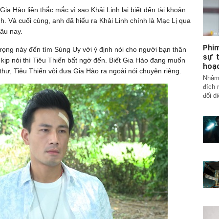
Gia Hào liền thắc mắc vì sao Khải Linh lại biết đến tài khoản
h. Và cuối cùng, anh đã hiểu ra Khải Linh chính là Mạc Lị qua
âu nay.
Phim
trọng này đến tìm Sùng Uy với ý định nói cho người bạn thân
sự t
a kịp nói thì Tiêu Thiến bất ngờ đến. Biết Gia Hào đang muốn
hoạc
hư, Tiêu Thiến vội đưa Gia Hào ra ngoài nói chuyện riêng.
Nhậm 
đích 
đối di