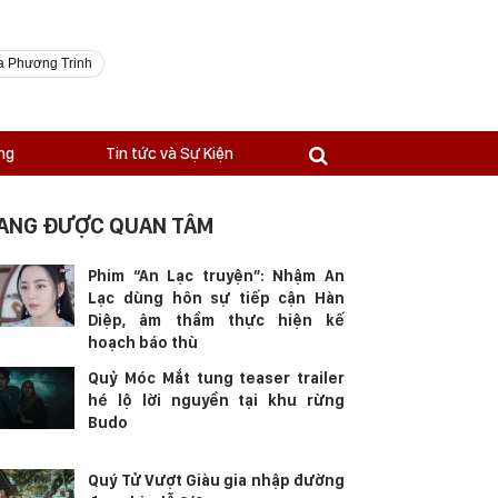
a Phương Trinh
ng
Tin tức và Sự Kiện
ANG ĐƯỢC QUAN TÂM
Phim “An Lạc truyện”: Nhậm An
Lạc dùng hôn sự tiếp cận Hàn
Diệp, âm thầm thực hiện kế
hoạch báo thù
Quỷ Móc Mắt tung teaser trailer
hé lộ lời nguyền tại khu rừng
Budo
Quý Tử Vượt Giàu gia nhập đường