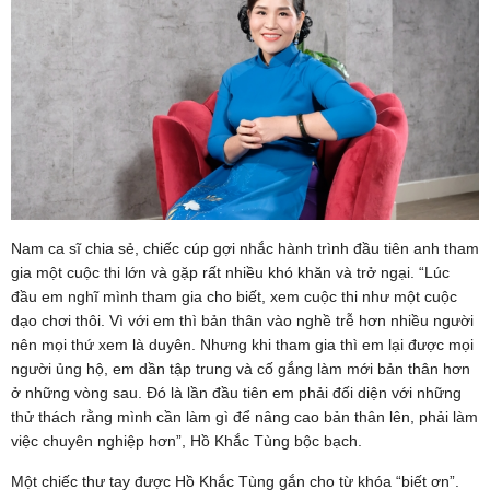
Nam ca sĩ chia sẻ, chiếc cúp gợi nhắc hành trình đầu tiên anh tham
gia một cuộc thi lớn và gặp rất nhiều khó khăn và trở ngại. “Lúc
đầu em nghĩ mình tham gia cho biết, xem cuộc thi như một cuộc
dạo chơi thôi. Vì với em thì bản thân vào nghề trễ hơn nhiều người
nên mọi thứ xem là duyên. Nhưng khi tham gia thì em lại được mọi
người ủng hộ, em dần tập trung và cố gắng làm mới bản thân hơn
ở những vòng sau. Đó là lần đầu tiên em phải đối diện với những
thử thách rằng mình cần làm gì để nâng cao bản thân lên, phải làm
việc chuyên nghiệp hơn”, Hồ Khắc Tùng bộc bạch.
Một chiếc thư tay được Hồ Khắc Tùng gắn cho từ khóa “biết ơn”.