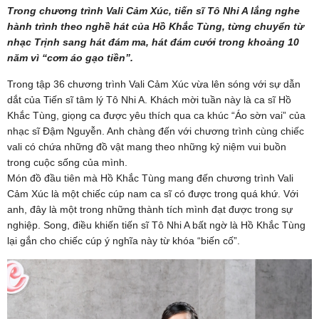
Trong chương trình Vali Cảm Xúc, tiến sĩ Tô Nhi A lắng nghe
hành trình theo nghề hát của Hồ Khắc Tùng, từng chuyển từ
nhạc Trịnh sang hát đám ma, hát đám cưới trong khoảng 10
năm vì “cơm áo gạo tiền”.
Trong tập 36 chương trình Vali Cảm Xúc vừa lên sóng với sự dẫn
dắt của Tiến sĩ tâm lý Tô Nhi A. Khách mời tuần này là ca sĩ Hồ
Khắc Tùng, giọng ca được yêu thích qua ca khúc “Áo sờn vai” của
nhạc sĩ Đậm Nguyễn. Anh chàng đến với chương trình cùng chiếc
vali có chứa những đồ vật mang theo những kỷ niệm vui buồn
trong cuộc sống của mình.
Món đồ đầu tiên mà Hồ Khắc Tùng mang đến chương trình Vali
Cảm Xúc là một chiếc cúp nam ca sĩ có được trong quá khứ. Với
anh, đây là một trong những thành tích mình đạt được trong sự
nghiệp. Song, điều khiến tiến sĩ Tô Nhi A bất ngờ là Hồ Khắc Tùng
lại gắn cho chiếc cúp ý nghĩa này từ khóa “biến cố”.