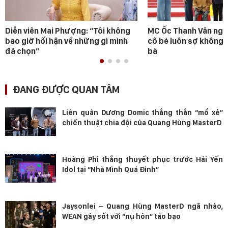
Diễn viên Mai Phượng: “Tôi không
MC Ốc Thanh Vân ngh
bao giờ hối hận về những gì mình
cô bé luôn sợ không 
đã chọn”
bà
ĐANG ĐƯỢC QUAN TÂM
Liên quân Dương Domic thẳng thắn “mổ xẻ”
chiến thuật chia đội của Quang Hùng MasterD
Hoàng Phi thắng thuyết phục trước Hải Yến
Idol tại “Nhà Mình Quá Đỉnh”
Jaysonlei – Quang Hùng MasterD ngã nhào,
WEAN gây sốt với “nụ hôn” táo bạo