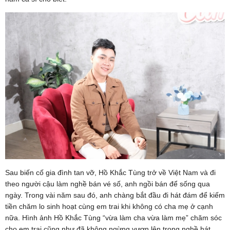
Sau biến cố gia đình tan vỡ, Hồ Khắc Tùng trở về Việt Nam và đi
theo người cậu làm nghề bán vé số, anh ngồi bán để sống qua
ngày. Trong vài năm sau đó, anh chàng bắt đầu đi hát đám để kiếm
tiền chăm lo sinh hoạt cùng em trai khi không có cha mẹ ở cạnh
nữa. Hình ảnh Hồ Khắc Tùng “vừa làm cha vừa làm mẹ” chăm sóc
cho em trai cũng như đã không ngừng vươn lên trong nghề hát