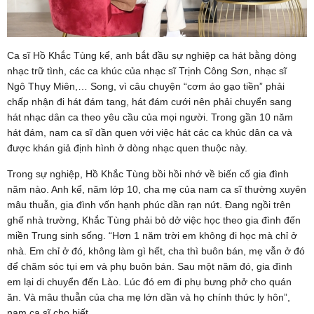
Ca sĩ Hồ Khắc Tùng kể, anh bắt đầu sự nghiệp ca hát bằng dòng
nhạc trữ tình, các ca khúc của nhạc sĩ Trịnh Công Sơn, nhạc sĩ
Ngô Thụy Miên,… Song, vì câu chuyện “cơm áo gạo tiền” phải
chấp nhận đi hát đám tang, hát đám cưới nên phải chuyển sang
hát nhạc dân ca theo yêu cầu của mọi người. Trong gần 10 năm
hát đám, nam ca sĩ dần quen với việc hát các ca khúc dân ca và
được khán giả định hình ở dòng nhạc quen thuộc này.
Trong sự nghiệp, Hồ Khắc Tùng bồi hồi nhớ về biến cố gia đình
năm nào. Anh kể, năm lớp 10, cha mẹ của nam ca sĩ thường xuyên
mâu thuẫn, gia đình vốn hạnh phúc dần rạn nứt. Đang ngồi trên
ghế nhà trường, Khắc Tùng phải bỏ dở việc học theo gia đình đến
miền Trung sinh sống. “Hơn 1 năm trời em không đi học mà chỉ ở
nhà. Em chỉ ở đó, không làm gì hết, cha thì buôn bán, mẹ vẫn ở đó
để chăm sóc tụi em và phụ buôn bán. Sau một năm đó, gia đình
em lại di chuyển đến Lào. Lúc đó em đi phụ bưng phở cho quán
ăn. Và mâu thuẫn của cha mẹ lớn dần và họ chính thức ly hôn”,
nam ca sĩ cho biết.