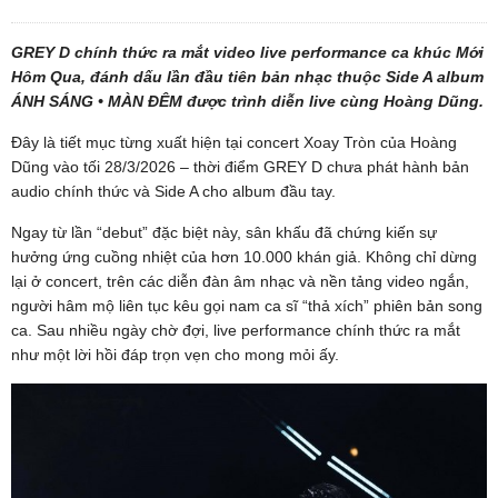
GREY D chính thức ra mắt video live performance ca khúc Mới
Hôm Qua, đánh dấu lần đầu tiên bản nhạc thuộc Side A album
ÁNH SÁNG • MÀN ĐÊM được trình diễn live cùng Hoàng Dũng.
Đây là tiết mục từng xuất hiện tại concert Xoay Tròn của Hoàng
Dũng vào tối 28/3/2026 – thời điểm GREY D chưa phát hành bản
audio chính thức và Side A cho album đầu tay.
Ngay từ lần “debut” đặc biệt này, sân khấu đã chứng kiến sự
hưởng ứng cuồng nhiệt của hơn 10.000 khán giả. Không chỉ dừng
lại ở concert, trên các diễn đàn âm nhạc và nền tảng video ngắn,
người hâm mộ liên tục kêu gọi nam ca sĩ “thả xích” phiên bản song
ca. Sau nhiều ngày chờ đợi, live performance chính thức ra mắt
như một lời hồi đáp trọn vẹn cho mong mỏi ấy.