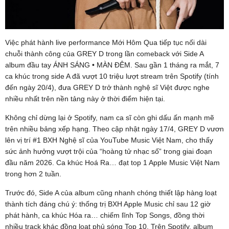
Việc phát hành live performance Mới Hôm Qua tiếp tục nối dài
chuỗi thành công của GREY D trong lần comeback với Side A
album đầu tay ÁNH SÁNG • MÀN ĐÊM. Sau gần 1 tháng ra mắt, 7
ca khúc trong side A đã vượt 10 triệu lượt stream trên Spotify (tính
đến ngày 20/4), đưa GREY D trở thành nghệ sĩ Việt được nghe
nhiều nhất trên nền tảng này ở thời điểm hiện tại.
Không chỉ dừng lại ở Spotify, nam ca sĩ còn ghi dấu ấn mạnh mẽ
trên nhiều bảng xếp hạng. Theo cập nhật ngày 17/4, GREY D vươn
lên vị trí #1 BXH Nghệ sĩ của YouTube Music Việt Nam, cho thấy
sức ảnh hưởng vượt trội của “hoàng tử nhạc số” trong giai đoạn
đầu năm 2026. Ca khúc Hoá Ra… đạt top 1 Apple Music Việt Nam
trong hơn 2 tuần.
Trước đó, Side A của album cũng nhanh chóng thiết lập hàng loạt
thành tích đáng chú ý: thống trị BXH Apple Music chỉ sau 12 giờ
phát hành, ca khúc Hóa ra… chiếm lĩnh Top Songs, đồng thời
nhiều track khác đồng loạt phủ sóng Top 10. Trên Spotify, album