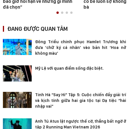
bao giờ hối hận về những gì mình
cô bé luôn sợ không 
đã chọn”
bà
ĐANG ĐƯỢC QUAN TÂM
Đông Triều chinh phục Hamlet Trương khi
đưa ‘chữ ký cá nhân’ vào bản hit ‘Hoa nở
không màu’
Mỹ Lệ với quan điểm sống đặc biệt.
Tinh Hà “Say Hi” Tập 5: Cuộc chiến đầy giải trí
và kịch tính giữa hai gia tộc tại Dạ tiệc “hài
nhập vai”
Anh Tú Atus lật ngược thế cờ, thắng bất ngờ ở
tập 2 Running Man Vietnam 2026