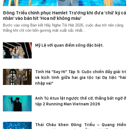
Đông Triều chinh phục Hamlet Trương khi đưa ‘chữ ký cá
nhân’ vào bản hit ‘Hoa nở không màu’
Bước vào vòng Bán kết Hãy Nghe Tôi Hát 2026, cuộc đua trở nên căng
thẳng khi chỉ còn bốn gương mặt xuất sắc nhất...
Mỹ Lệ với quan điểm sống đặc biệt.
Tinh Hà “Say Hi” Tập 5: Cuộc chiến đầy giải trí
và kịch tính giữa hai gia tộc tại Dạ tiệc “hài
nhập vai”
Anh Tú Atus lật ngược thế cờ, thắng bất ngờ ở
tập 2 Running Man Vietnam 2026
Thái Châu khen Đông Triều – Quang Hiền