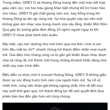
Trong video, GREY D và Hoàng Dũng mang đến một màn kết hợp
giàu cảm xúc, nơi hai màu giọng khác biệt nhưng bổ trợ hoàn hảo
cho nhau. GREY D giữ chất giọng cảm xúc, bay bổng trong khi
Hoàng Dũng lại ấm áp, từng trải. Sự hòa quyện này tạo nên một
không gian âm nhạc vừa mong manh vừa sâu lắng, khiến Mới Hôm
Qua gây ấn tượng giữa đám đông 10 nghìn người ngay từ khi
GREY D chưa phát hành bản audio.
Đặc biệt, câu hát “dường như mới hôm qua mà thôi / tình ơi em
trốn đâu mất tiu rồi?” nhanh chóng trở thành điểm nhấn viral mạnh
mẽ. Giai điệu nhẹ nhàng cùng ca từ gần gũi khiến đoạn nhạc được
chia sẻ rộng rãi, trở thành một trong những khoảnh khắc đáng nhớ
nhất của màn trình diễn.
Biểu diễn ca khúc mới ở concert Hoàng Dũng, GREY D không giấu
được sự xúc động trước tình cảm của người hâm mộ. Sự cổ vũ
nhiệt tình, cùng việc khán giả không ngừng nhắc nhớ về tiết mục
này suốt thời gian qua, trở thành động lực để anh quyết định đưa
phiên bản live đến gần hơn với công chúng.