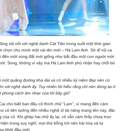
động sôi nổi với nghệ danh Cát Tiên trong suốt một thời gian
mới chọn cho mình một cái tên mới – Hà Lam Anh. Sở dĩ nữ ca
 đi đến một vùng đất mới giống như bắt đầu một con người mới
mới. Song, không vì vậy mà Hà Lam Anh phủ nhận hay chối bỏ
tôi một quãng đường khá dài và có nhiều kỷ niệm đẹp nên có
n với nghệ danh ấy. Tuy nhiên tôi hiểu rằng chỉ nên dừng lại ở
i phong cách âm nhạc của tôi bây giờ”.
 Cai cho biết ban đầu cô thích chữ “Lam”, vì mang đến cảm
cho cô liên tưởng đến nhiều nghệ sĩ tài năng mang tên này, đặc
 của cô. Khi ghép hai chữ ấy lại, cô vẫn cảm thấy chưa trọn
hiện trong suy nghĩ, mọi thứ bỗng trở nên hài hòa và tự
 sự khởi đầu mới.