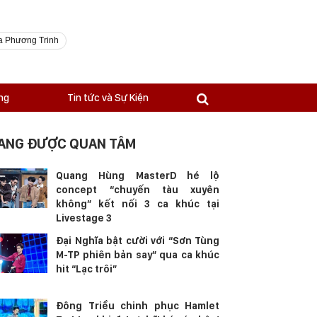
a Phương Trinh
ng
Tin tức và Sự Kiện
ANG ĐƯỢC QUAN TÂM
Quang Hùng MasterD hé lộ
concept “chuyến tàu xuyên
không” kết nối 3 ca khúc tại
Livestage 3
Đại Nghĩa bật cười với “Sơn Tùng
M-TP phiên bản say” qua ca khúc
hit “Lạc trôi”
Đông Triều chinh phục Hamlet