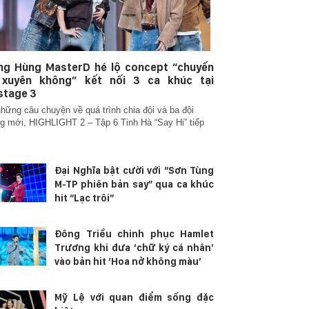
ng Hùng MasterD hé lộ concept “chuyến
 xuyên không” kết nối 3 ca khúc tại
stage 3
hững câu chuyện về quá trình chia đội và ba đội
g mới, HIGHLIGHT 2 – Tập 6 Tinh Hà “Say Hi” tiếp
Đại Nghĩa bật cười với “Sơn Tùng
M-TP phiên bản say” qua ca khúc
hit “Lạc trôi”
Đông Triều chinh phục Hamlet
Trương khi đưa ‘chữ ký cá nhân’
vào bản hit ‘Hoa nở không màu’
Mỹ Lệ với quan điểm sống đặc