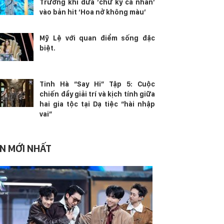
Trương khi đưa ‘chữ ký cá nhân’
vào bản hit ‘Hoa nở không màu’
Mỹ Lệ với quan điểm sống đặc
biệt.
Tinh Hà “Say Hi” Tập 5: Cuộc
chiến đầy giải trí và kịch tính giữa
hai gia tộc tại Dạ tiệc “hài nhập
vai”
IN MỚI NHẤT