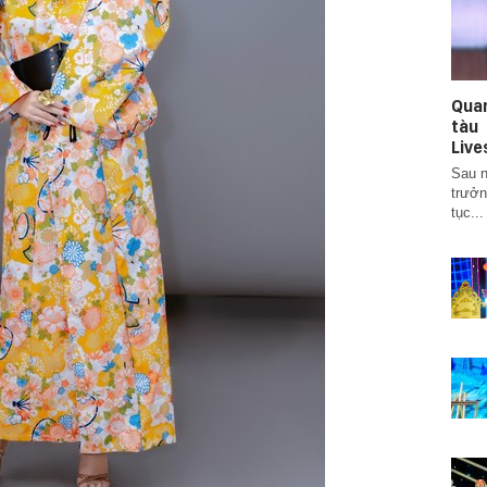
Qua
tàu
Live
Sau n
trưởn
tục...