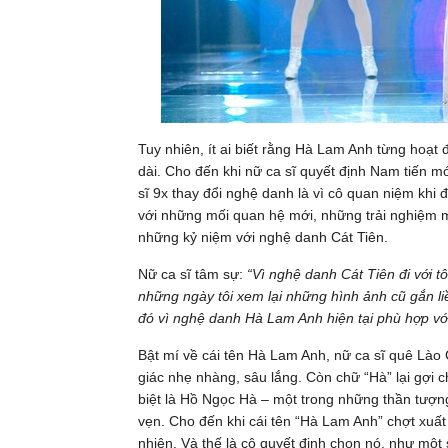
Tuy nhiên, ít ai biết rằng Hà Lam Anh từng hoạt 
dài. Cho đến khi nữ ca sĩ quyết định Nam tiến 
sĩ 9x thay đổi nghệ danh là vì cô quan niệm khi
với những mối quan hệ mới, những trải nghiệm 
những kỷ niệm với nghệ danh Cát Tiên.
Nữ ca sĩ tâm sự:
“Vì nghệ danh Cát Tiên đi với 
những ngày tôi xem lại những hình ảnh cũ gắn liề
đó vì nghệ danh Hà Lam Anh hiện tại phù hợp vớ
Bật mí về cái tên Hà Lam Anh, nữ ca sĩ quê Lào
giác nhẹ nhàng, sâu lắng. Còn chữ “Hà” lại gợi 
biệt là Hồ Ngọc Hà – một trong những thần tượng
vẹn. Cho đến khi cái tên “Hà Lam Anh” chợt xuất 
nhiên. Và thế là cô quyết định chọn nó, như một