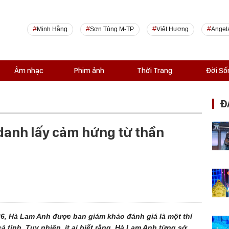
Minh Hằng
Sơn Tùng M-TP
Việt Hương
Angel
Âm nhạc
Phim ảnh
Thời Trang
Đời Số
Đ
danh lấy cảm hứng từ thần
6, Hà Lam Anh được ban giám khảo đánh giá là một thí
cá tính. Tuy nhiên, ít ai biết rằng, Hà Lam Anh từng sở