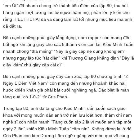
“em Út” đã nhanh chóng trở thành tiêu điểm của tập 80, thu hút
hàng ngàn lượt tương tác từ người hâm mộ, phần lớn ý kiến cho
rằng HIEUTHUHAI đã và đang làm rất tốt những mục tiêu mà anh
đã đặt ra.
Bên cạnh những phút giây lắng đọng, nam rapper còn mang đến
bất ngờ khi tặng giày cho các 5 thành viên còn lại. Kiều Minh Tuấn
nhanh chóng “thả miếng” “Này là giày cặp nè đúng không em”
nhưng ngay lập tức “tắt điện” khi Trường Giang khẳng định “Đây là
giày ‘đám’ chứ giày cặp cái gì”.
Bên cạnh những phút giây đầy cảm xúc, tập 80 chương trình “2
Ngày 1 Đêm Việt Nam” còn mang đến những khoảnh khắc hài
hước khiến khán giả phải bật cười nghiêng ngả. Đặc biệt là màn
tặng quà “có 1-0-2” từ Cris Phan.
Trong tập 80, anh đã tặng cho Kiều Minh Tuấn cuốn sách giáo
khoa với mong muốn đàn anh trở nên lưu loát hơn, thậm chí nam
nghệ sĩ còn nhấn mạnh “Tặng cuốn tập 2 là vì muốn anh tập một
ngày 2 lần” khiến Kiều Minh Tuấn “câm nín”. Không dừng lại ở đó
Cris Phan còn làm Dương Lâm ngỡ ngàng với món quà vô cùng