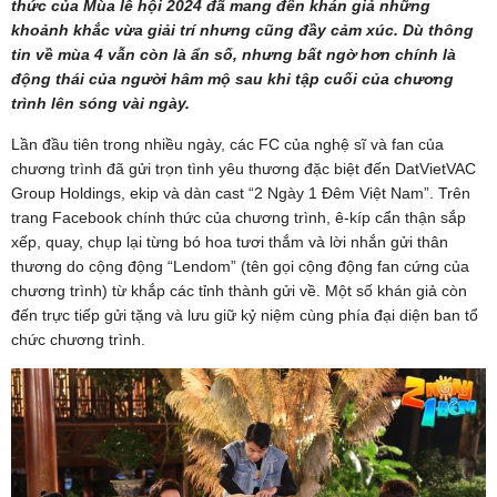
thức của Mùa lễ hội 2024 đã mang đến khán giả những
khoảnh khắc vừa giải trí nhưng cũng đầy cảm xúc. Dù thông
tin về mùa 4 vẫn còn là ẩn số, nhưng bất ngờ hơn chính là
động thái của người hâm mộ sau khi tập cuối của chương
trình lên sóng vài ngày.
Lần đầu tiên trong nhiều ngày, các FC của nghệ sĩ và fan của
chương trình đã gửi trọn tình yêu thương đặc biệt đến DatVietVAC
Group Holdings, ekip và dàn cast “2 Ngày 1 Đêm Việt Nam”. Trên
trang Facebook chính thức của chương trình, ê-kíp cẩn thận sắp
xếp, quay, chụp lại từng bó hoa tươi thắm và lời nhắn gửi thân
thương do cộng động “Lendom” (tên gọi cộng động fan cứng của
chương trình) từ khắp các tỉnh thành gửi về. Một số khán giả còn
đến trực tiếp gửi tặng và lưu giữ kỷ niệm cùng phía đại diện ban tổ
chức chương trình.