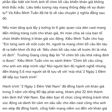
phần đặc biệt với hình ảnh tổ chim bồ câu khiến khán giả không
khỏi thắc mắc. Liệu biểu tượng này mang thông điệp về sự đoàn
tụ? Và Kiều Minh Tuấn đã hé lộ về câu chuyện ý nghĩa đằng sau
đó.
Nếu màn tặng quà lấy ý tưởng từ 6 giác quan của dàn cast mang
đến những tràng cười cho khán giả, thì màn chia sẻ của ban tổ
chức khiến không ít khán giả xúc động. Kiều Minh Tuấn cho hay
“Em từng xem về một cuộc thi, người ta mang chim bồ câu lên tàu
đi ra biển khơi rồi thả về. Nếu chim bồ câu nào về trước thì là nhà
vô địch”. Trường Giang cũng đáp lời “Vì chim bồ câu khả năng định
vị được”. Kiều Minh Tuấn còn so sánh thêm “Chim bồ câu cũng
như anh em ekip mình vậy! Mọi người làm đủ ngành nghề nhưng
đến tháng 5,6 mọi người sẽ tề tựu về với ‘mái nhà’ 2 Ngày 1 Đêm
để tiếp tục hành trình”.
Hành trình “2 Ngày 1 Đêm Việt Nam” đã đồng hành với khán giả
trong 3 năm với tổng 80 tập phát sóng, khám phá 32 tỉnh thành
trên lãnh thổ Việt Nam. Đại diện ban tổ chức cũng không tránh khỏi
xúc động và dành lời cảm ơn sâu sắc cho dàn cast cũng như anh
em ekip đã đồng hành, cống hiến mang niềm vui đến với khán giả