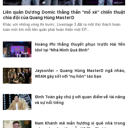
Liên quân Dương Domic thẳng thắn “mổ xẻ” chiến thuật
chia đội của Quang Hùng MasterD
Khác với những vòng thi trước, Livestage 3 đặt ra một thử thách hoàn
toàn mới khi mỗi liên quân phải hoàn thiện một EP...
Hoàng Phi thắng thuyết phục trước Hải Yến
Idol tại “Nhà Mình Quá Đỉnh”
Jaysonlei – Quang Hùng MasterD ngã nhào,
WEAN gây sốt với “nụ hôn” táo bạo
Đình Toàn gây chú ý với quan điểm về tài năng
và sự nổi tiếng
Nam Khánh mê mẩn hương vị quê nhà trong