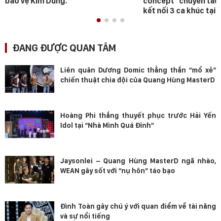
bảo vệ Kim Dung.
concept “chuyến tàu
kết nối 3 ca khúc tại 
ĐANG ĐƯỢC QUAN TÂM
Liên quân Dương Domic thẳng thắn “mổ xẻ”
chiến thuật chia đội của Quang Hùng MasterD
Hoàng Phi thắng thuyết phục trước Hải Yến
Idol tại “Nhà Mình Quá Đỉnh”
Jaysonlei – Quang Hùng MasterD ngã nhào,
WEAN gây sốt với “nụ hôn” táo bạo
Đình Toàn gây chú ý với quan điểm về tài năng
và sự nổi tiếng