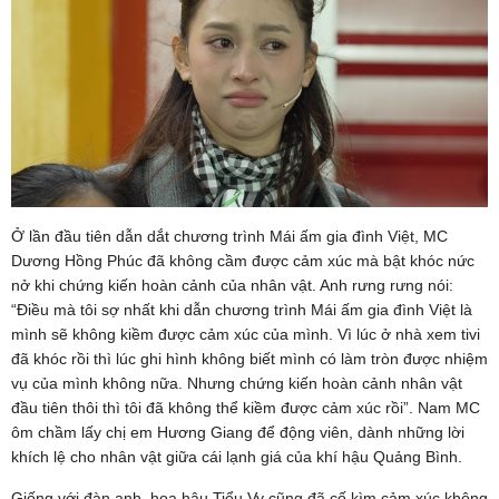
Ở lần đầu tiên dẫn dắt chương trình Mái ấm gia đình Việt, MC
Dương Hồng Phúc đã không cầm được cảm xúc mà bật khóc nức
nở khi chứng kiến hoàn cảnh của nhân vật. Anh rưng rưng nói:
“Điều mà tôi sợ nhất khi dẫn chương trình Mái ấm gia đình Việt là
mình sẽ không kiềm được cảm xúc của mình. Vì lúc ở nhà xem tivi
đã khóc rồi thì lúc ghi hình không biết mình có làm tròn được nhiệm
vụ của mình không nữa. Nhưng chứng kiến hoàn cảnh nhân vật
đầu tiên thôi thì tôi đã không thể kiềm được cảm xúc rồi”. Nam MC
ôm chầm lấy chị em Hương Giang để động viên, dành những lời
khích lệ cho nhân vật giữa cái lạnh giá của khí hậu Quảng Bình.
Giống với đàn anh, hoa hậu Tiểu Vy cũng đã cố kìm cảm xúc không