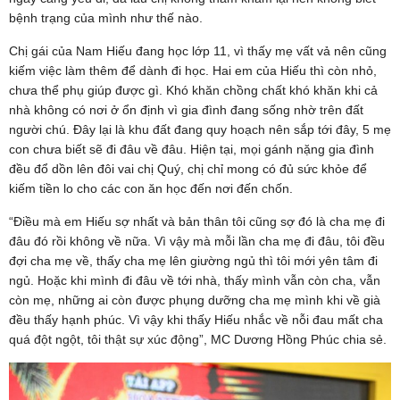
bệnh trạng của mình như thế nào.
Chị gái của Nam Hiếu đang học lớp 11, vì thấy mẹ vất vả nên cũng
kiếm việc làm thêm để dành đi học. Hai em của Hiếu thì còn nhỏ,
chưa thể phụ giúp được gì. Khó khăn chồng chất khó khăn khi cả
nhà không có nơi ở ổn định vì gia đình đang sống nhờ trên đất
người chú. Đây lại là khu đất đang quy hoạch nên sắp tới đây, 5 mẹ
con chưa biết sẽ đi đâu về đâu. Hiện tại, mọi gánh nặng gia đình
đều đổ dồn lên đôi vai chị Quý, chị chỉ mong có đủ sức khỏe để
kiếm tiền lo cho các con ăn học đến nơi đến chốn.
“Điều mà em Hiếu sợ nhất và bản thân tôi cũng sợ đó là cha mẹ đi
đâu đó rồi không về nữa. Vì vậy mà mỗi lần cha mẹ đi đâu, tôi đều
đợi cha mẹ về, thấy cha mẹ lên giường ngủ thì tôi mới yên tâm đi
ngủ. Hoặc khi mình đi đâu về tới nhà, thấy mình vẫn còn cha, vẫn
còn mẹ, những ai còn được phụng dưỡng cha mẹ mình khi về già
đều thấy hạnh phúc. Vì vậy khi thấy Hiếu nhắc về nỗi đau mất cha
quá đột ngột, tôi thật sự xúc động”, MC Dương Hồng Phúc chia sẻ.