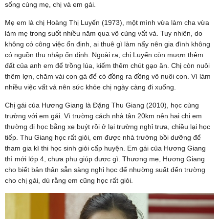
sống cùng mẹ, chị và em gái.
Mẹ em là chị Hoàng Thị Luyến (1973), một mình vừa làm cha vừa
làm mẹ trong suốt nhiều năm qua vô cùng vất vả. Tuy nhiên, do
không có công việc ổn định, ai thuê gì làm nấy nên gia đình không
có nguồn thu nhập ổn định. Ngoài ra, chị Luyến còn mượn thêm
đất của anh em để trồng lúa, kiếm thêm chút gạo ăn. Chị còn nuôi
thêm lợn, chăm vài con gà để có đồng ra đồng vô nuôi con. Vì làm
nhiều việc vất vả nên sức khỏe chị ngày càng đi xuống.
Chị gái của Hương Giang là Đặng Thu Giang (2010), học cùng
trường với em gái. Vì trường cách nhà tận 20km nên hai chị em
thường đi học bằng xe buýt rồi ở lại trường nghỉ trưa, chiều lại học
tiếp. Thu Giang học rất giỏi, em được nhà trường bồi dưỡng để
tham gia kì thi học sinh giỏi cấp huyện. Em gái của Hương Giang
thì mới lớp 4, chưa phụ giúp được gì. Thương mẹ, Hương Giang
cho biết bản thân sẵn sàng nghỉ học để nhường suất đến trường
cho chị gái, dù rằng em cũng học rất giỏi.