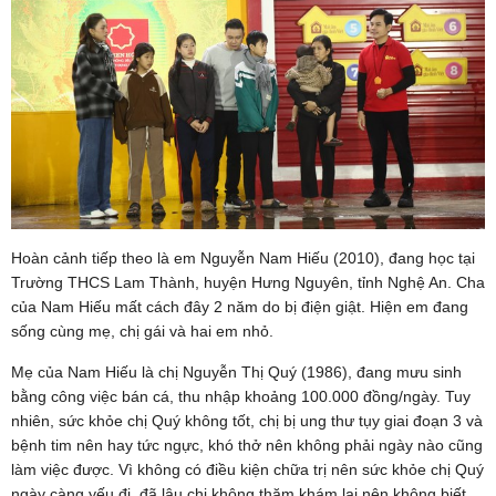
Hoàn cảnh tiếp theo là em Nguyễn Nam Hiếu (2010), đang học tại
Trường THCS Lam Thành, huyện Hưng Nguyên, tỉnh Nghệ An. Cha
của Nam Hiếu mất cách đây 2 năm do bị điện giật. Hiện em đang
sống cùng mẹ, chị gái và hai em nhỏ.
Mẹ của Nam Hiếu là chị Nguyễn Thị Quý (1986), đang mưu sinh
bằng công việc bán cá, thu nhập khoảng 100.000 đồng/ngày. Tuy
nhiên, sức khỏe chị Quý không tốt, chị bị ung thư tụy giai đoạn 3 và
bệnh tim nên hay tức ngực, khó thở nên không phải ngày nào cũng
làm việc được. Vì không có điều kiện chữa trị nên sức khỏe chị Quý
ngày càng yếu đi, đã lâu chị không thăm khám lại nên không biết