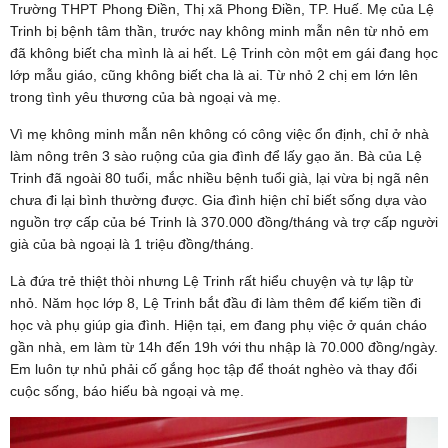
Trường THPT Phong Điền, Thị xã Phong Điền, TP. Huế. Mẹ của Lệ
Trinh bị bệnh tâm thần, trước nay không minh mẫn nên từ nhỏ em
đã không biết cha mình là ai hết. Lệ Trinh còn một em gái đang học
lớp mẫu giáo, cũng không biết cha là ai. Từ nhỏ 2 chị em lớn lên
trong tình yêu thương của bà ngoại và mẹ.
Vì mẹ không minh mẫn nên không có công việc ổn định, chỉ ở nhà
làm nông trên 3 sào ruộng của gia đình để lấy gạo ăn. Bà của Lệ
Trinh đã ngoài 80 tuổi, mắc nhiều bệnh tuổi già, lại vừa bị ngã nên
chưa đi lại bình thường được. Gia đình hiện chỉ biết sống dựa vào
nguồn trợ cấp của bé Trinh là 370.000 đồng/tháng và trợ cấp người
già của bà ngoại là 1 triệu đồng/tháng.
Là đứa trẻ thiệt thòi nhưng Lệ Trinh rất hiểu chuyện và tự lập từ
nhỏ. Năm học lớp 8, Lệ Trinh bắt đầu đi làm thêm để kiếm tiền đi
học và phụ giúp gia đình. Hiện tại, em đang phụ việc ở quán cháo
gần nhà, em làm từ 14h đến 19h với thu nhập là 70.000 đồng/ngày.
Em luôn tự nhủ phải cố gắng học tập để thoát nghèo và thay đổi
cuộc sống, báo hiếu bà ngoại và mẹ.