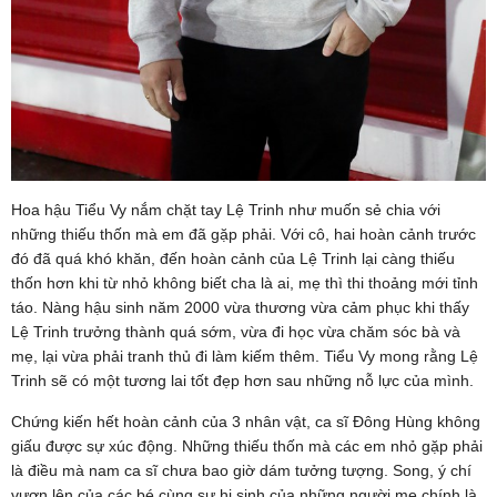
Hoa hậu Tiểu Vy nắm chặt tay Lệ Trinh như muốn sẻ chia với
những thiếu thốn mà em đã gặp phải. Với cô, hai hoàn cảnh trước
đó đã quá khó khăn, đến hoàn cảnh của Lệ Trinh lại càng thiếu
thốn hơn khi từ nhỏ không biết cha là ai, mẹ thì thi thoảng mới tỉnh
táo. Nàng hậu sinh năm 2000 vừa thương vừa cảm phục khi thấy
Lệ Trinh trưởng thành quá sớm, vừa đi học vừa chăm sóc bà và
mẹ, lại vừa phải tranh thủ đi làm kiếm thêm. Tiểu Vy mong rằng Lệ
Trinh sẽ có một tương lai tốt đẹp hơn sau những nỗ lực của mình.
Chứng kiến hết hoàn cảnh của 3 nhân vật, ca sĩ Đông Hùng không
giấu được sự xúc động. Những thiếu thốn mà các em nhỏ gặp phải
là điều mà nam ca sĩ chưa bao giờ dám tưởng tượng. Song, ý chí
vươn lên của các bé cùng sự hi sinh của những người mẹ chính là