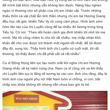
để mình bật khóc nhưng vẫn không làm được. Nàng hậu nghẹn
ngào vì thương cho số phận của chị em nhân vật. Trước những
thiếu thốn cả vật chất lẫn tinh thần nhưng chị em bé Hương Giang
đều học rất giỏi, khiến Tiểu Vy vô cùng cảm phục. Hình ảnh sớm
hôm tần tảo của chị Luyến cũng để lại nhiều ấn tượng trong lòng
Tiểu Vy. Cô nói: “Theo dõi hoàn cảnh gia đình khiến tôi nhớ tới mẹ
mình. Mẹ tôi cũng chăm lo cho tôi rất nhiều, mẹ chấp nhận khó
khăn để cho con được trở thành một người tốt nhất, để tôi được
đầy đủ, sung túc. Thấy hình ảnh chị Luyến cứ cuối mặt, tôi rất
thương, tôi thấy được chị đã phải vất vả rất nhiều”.
Ca sĩ Đông Hùng liên tục lau nước mắt khi nghe chị em Hương
Giang nhắc về kỷ niệm cùng cha. Nam ca sĩ cũng xót xa khi thấy
chị Luyến liên tục lo lắng về tương lai các con. Anh cho rằng, đây là
hình ảnh của người phụ nữ Việt Nam luôn vì chồng, vì con, bất
chấp sức khỏe không tốt nhưng vẫn chưa bao giờ từ bỏ.