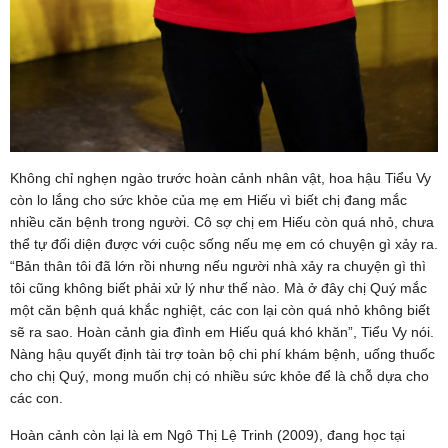
Không chỉ nghẹn ngào trước hoàn cảnh nhân vật, hoa hậu Tiểu Vy
còn lo lắng cho sức khỏe của mẹ em Hiếu vì biết chị đang mắc
nhiều căn bệnh trong người. Cô sợ chị em Hiếu còn quá nhỏ, chưa
thể tự đối diện được với cuộc sống nếu mẹ em có chuyện gì xảy ra.
“Bản thân tôi đã lớn rồi nhưng nếu người nhà xảy ra chuyện gì thì
tôi cũng không biết phải xử lý như thế nào. Mà ở đây chị Quý mắc
một căn bệnh quá khắc nghiệt, các con lại còn quá nhỏ không biết
sẽ ra sao. Hoàn cảnh gia đình em Hiếu quá khó khăn”, Tiểu Vy nói.
Nàng hậu quyết định tài trợ toàn bộ chi phí khám bệnh, uống thuốc
cho chị Quý, mong muốn chị có nhiều sức khỏe để là chỗ dựa cho
các con.
Hoàn cảnh còn lại là em Ngô Thị Lệ Trinh (2009), đang học tại