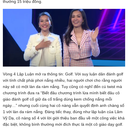
thưởng 15 triệu đồng.
Vòng 4 Lập Luận mở ra thông tin: Golf. Với suy luận dân đánh golf
với tính chất phải phơi nắng nhiều, hai người chơi cho rằng người
này sẽ có một làn da rám nắng. Tuy cũng có nghĩ đến cú twist mà
chương trình đưa ra “Biết đâu chương trình lừa mình biết đâu cô
giáo đánh golf cổ giữ da cổ trắng dùng kem chống nắng mỗi
ngày…” nhưng cuối cùng hai cô nàng vẫn quyết định anh chàng số
1 với làn da rám nắng. Đáng tiếc thay, đúng như lập luận của Lâm
Vỹ Dạ, cô nàng số 4 với lời giới thiệu ban đầu về một công việc khá
đặc biệt, không bình thường mới đích thực là một cô giáo dạy golf.