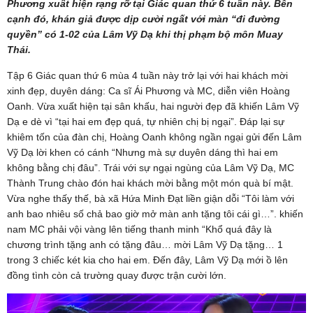
Phương xuất hiện rạng rỡ tại Giác quan thứ 6 tuần này. Bên
cạnh đó, khán giả được dịp cười ngất với màn “đi đường
quyền” có 1-02 của Lâm Vỹ Dạ khi thị phạm bộ môn Muay
Thái.
Tập 6 Giác quan thứ 6 mùa 4 tuần này trở lại với hai khách mời
xinh đẹp, duyên dáng: Ca sĩ Ái Phương và MC, diễn viên Hoàng
Oanh. Vừa xuất hiện tại sân khấu, hai người đẹp đã khiến Lâm Vỹ
Dạ e dè vì “tại hai em đẹp quá, tự nhiên chị bị ngại”. Đáp lại sự
khiêm tốn của đàn chị, Hoàng Oanh không ngần ngại gửi đến Lâm
Vỹ Dạ lời khen có cánh “Nhưng mà sự duyên dáng thì hai em
không bằng chị đâu”. Trái với sự ngại ngùng của Lâm Vỹ Dạ, MC
Thành Trung chào đón hai khách mời bằng một món quà bí mật.
Vừa nghe thấy thế, bà xã Hứa Minh Đạt liền giận dỗi “Tôi làm với
anh bao nhiêu số chả bao giờ mở màn anh tặng tôi cái gì…”. khiến
nam MC phải vội vàng lên tiếng thanh minh “Khổ quá đây là
chương trình tặng anh có tặng đâu… mời Lâm Vỹ Dạ tặng… 1
trong 3 chiếc két kia cho hai em. Đến đây, Lâm Vỹ Dạ mới ồ lên
đồng tình còn cả trường quay được trận cười lớn.