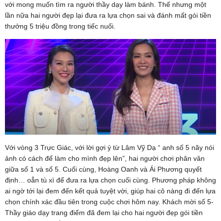
với mong muốn tìm ra người thầy dạy làm bánh. Thế nhưng một
lần nữa hai người đẹp lại đưa ra lựa chọn sai và đánh mất gói tiền
thưởng 5 triệu đồng trong tiếc nuối.
Với vòng 3 Trực Giác, với lời gợi ý từ Lâm Vỹ Dạ “ anh số 5 nãy nói
ảnh có cách để làm cho mình đẹp lên”, hai người chơi phân vân
giữa số 1 và số 5. Cuối cùng, Hoàng Oanh và Ái Phương quyết
định… oẳn tù xì để đưa ra lựa chọn cuối cùng. Phương pháp không
ai ngờ tới lại đem đến kết quả tuyệt vời, giúp hai cô nàng đi đến lựa
chọn chính xác đầu tiên trong cuộc chơi hôm nay. Khách mời số 5-
Thầy giáo dạy trang điểm đã đem lại cho hai người đẹp gói tiền