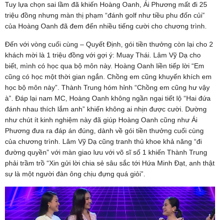
Tuy lựa chọn sai lầm đã khiến Hoàng Oanh, Ái Phương mất đi 25
triệu đồng nhưng màn thị phạm “đánh golf như tiều phu đốn củi”
của Hoàng Oanh đã đem đến nhiều tiếng cười cho chương trình.
Đến với vòng cuối cùng – Quyết Định, gói tiền thưởng còn lại cho 2
khách mời là 1 triệu đồng với gợi ý: Muay Thái. Lâm Vỹ Dạ cho
biết, mình có học qua bộ môn này. Hoàng Oanh liền tiếp lời “Em
cũng có học một thời gian ngắn. Chồng em cũng khuyến khích em
học bộ môn này”. Thành Trung hóm hỉnh “Chồng em cũng hư vậy
à”. Đáp lại nam MC, Hoàng Oanh không ngần ngại tiết lộ “Hai đứa
đánh nhau thích lắm anh” khiến không ai nhịn được cười. Dường
như chút ít kinh nghiệm này đã giúp Hoàng Oanh cũng như Ái
Phương đưa ra đáp án đúng, dành về gói tiền thưởng cuối cùng
của chương trình. Lâm Vỹ Dạ cũng tranh thủ khoe khả năng “đi
đường quyền” với màn giao lưu với võ sĩ số 1 khiến Thành Trung
phải trầm trồ “Xin gửi lời chia sẻ sâu sắc tới Hứa Minh Đạt, anh thật
sự là một người đàn ông chịu đựng quá giỏi”.