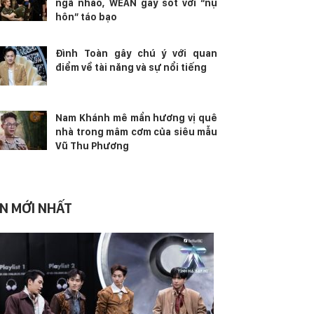
ngã nhào, WEAN gây sốt với “nụ
hôn” táo bạo
Đình Toàn gây chú ý với quan
điểm về tài năng và sự nổi tiếng
Nam Khánh mê mẩn hương vị quê
nhà trong mâm cơm của siêu mẫu
Vũ Thu Phương
IN MỚI NHẤT