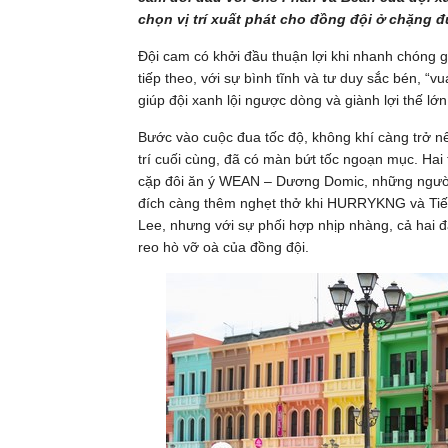
chọn vị trí xuất phát cho đồng đội ở chặng đ
Đội cam có khởi đầu thuận lợi khi nhanh chóng gi
tiếp theo, với sự bình tĩnh và tư duy sắc bén, “vu
giúp đội xanh lội ngược dòng và giành lợi thế lớn 
Bước vào cuộc đua tốc độ, không khí càng trở n
trí cuối cùng, đã có màn bứt tốc ngoạn mục. Hai
cặp đôi ăn ý WEAN – Dương Domic, những người đã
đích càng thêm nghẹt thở khi HURRYKNG và Tiến 
Lee, nhưng với sự phối hợp nhịp nhàng, cả hai đ
reo hò vỡ oà của đồng đội.