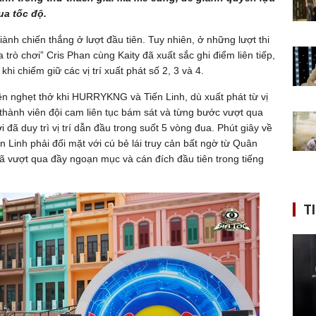
ua tốc độ.
ành chiến thắng ở lượt đầu tiên. Tuy nhiên, ở những lượt thi
a trò chơi” Cris Phan cùng Kaity đã xuất sắc ghi điểm liên tiếp,
khi chiếm giữ các vị trí xuất phát số 2, 3 và 4.
ên nghẹt thở khi HURRYKNG và Tiến Linh, dù xuất phát từ vị
 thành viên đội cam liên tục bám sát và từng bước vượt qua
 duy trì vị trí dẫn đầu trong suốt 5 vòng đua. Phút giây về
Linh phải đối mặt với cú bẻ lái truy cản bất ngờ từ Quân
ã vượt qua đầy ngoạn mục và cán đích đầu tiên trong tiếng
T