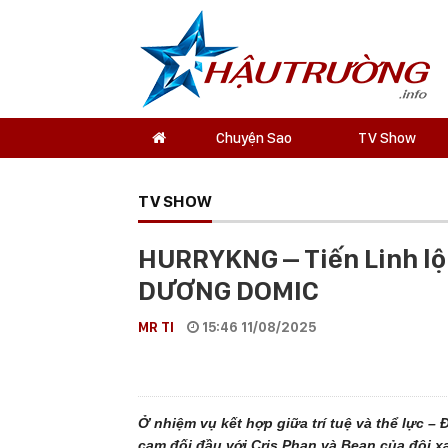
Chuyện Sao
TV Show
TV SHOW
HURRYKNG – Tiến Linh lộ
DƯƠNG DOMIC
MR TI
15:46 11/08/2025
Ở nhiệm vụ kết hợp giữa trí tuệ và thể lực –
cam đối đầu với Cris Phan và Bean của đội x