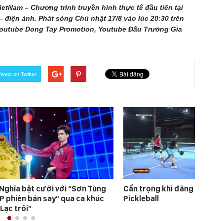
etNam – Chương trình truyền hình thực tế đầu tiên tại
 điện ảnh. Phát sóng Chủ nhật 17/8 vào lúc 20:30 trên
, Youtube Dong Tay Promotion, Youtube Đấu Trường Gia
weet on Twitter
 Nghĩa bật cười với “Sơn Tùng
Cẩn trọng khi đăng ký học
P phiên bản say” qua ca khúc
Pickleball
“Lạc trôi”