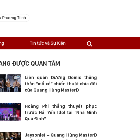
a Phương Trinh
ng
Tin tức và Sự Kiện
ANG ĐƯỢC QUAN TÂM
Liên quân Dương Domic thẳng
thắn “mổ xẻ” chiến thuật chia đội
của Quang Hùng MasterD
Hoàng Phi thắng thuyết phục
trước Hải Yến Idol tại “Nhà Mình
Quá Đỉnh”
Jaysonlei – Quang Hùng MasterD