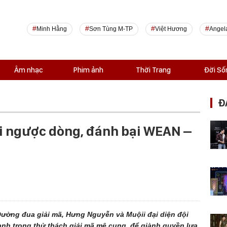
Minh Hằng
Sơn Tùng M-TP
Việt Hương
Angel
Âm nhạc
Phim ảnh
Thời Trang
Đời Số
Đ
i ngược dòng, đánh bại WEAN –
 Đường đua giải mã, Hưng Nguyễn và Muộii đại diện đội
anh trong thử thách giải mã mê cung, để giành quyền lựa