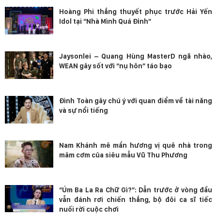
Hoàng Phi thắng thuyết phục trước Hải Yến
Idol tại “Nhà Mình Quá Đỉnh”
Jaysonlei – Quang Hùng MasterD ngã nhào,
WEAN gây sốt với “nụ hôn” táo bạo
Đình Toàn gây chú ý với quan điểm về tài năng
và sự nổi tiếng
Nam Khánh mê mẩn hương vị quê nhà trong
mâm cơm của siêu mẫu Vũ Thu Phương
“Úm Ba La Ra Chữ Gì?”: Dẫn trước ở vòng đầu
vẫn đánh rơi chiến thắng, bộ đôi ca sĩ tiếc
nuối rời cuộc chơi