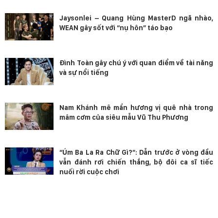
Jaysonlei – Quang Hùng MasterD ngã nhào,
WEAN gây sốt với “nụ hôn” táo bạo
Đình Toàn gây chú ý với quan điểm về tài năng
và sự nổi tiếng
Nam Khánh mê mẩn hương vị quê nhà trong
mâm cơm của siêu mẫu Vũ Thu Phương
“Úm Ba La Ra Chữ Gì?”: Dẫn trước ở vòng đầu
vẫn đánh rơi chiến thắng, bộ đôi ca sĩ tiếc
nuối rời cuộc chơi