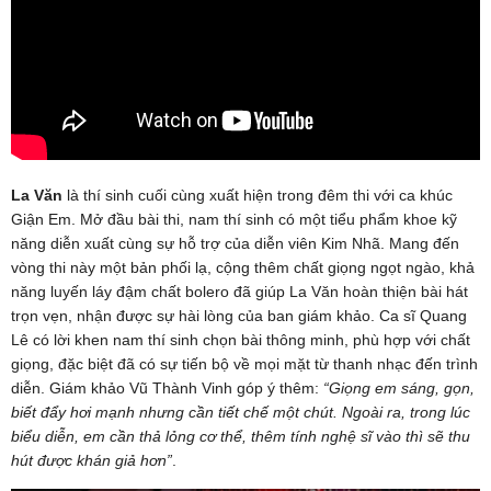
La Văn
là thí sinh cuối cùng xuất hiện trong đêm thi với ca khúc
Giận Em. Mở đầu bài thi, nam thí sinh có một tiểu phẩm khoe kỹ
năng diễn xuất cùng sự hỗ trợ của diễn viên Kim Nhã. Mang đến
vòng thi này một bản phối lạ, cộng thêm chất giọng ngọt ngào, khả
năng luyến láy đậm chất bolero đã giúp La Văn hoàn thiện bài hát
trọn vẹn, nhận được sự hài lòng của ban giám khảo. Ca sĩ Quang
Lê có lời khen nam thí sinh chọn bài thông minh, phù hợp với chất
giọng, đặc biệt đã có sự tiến bộ về mọi mặt từ thanh nhạc đến trình
diễn. Giám khảo Vũ Thành Vinh góp ý thêm:
“Giọng em sáng, gọn,
biết đẩy hơi mạnh nhưng cần tiết chế một chút. Ngoài ra, trong lúc
biểu diễn, em cần thả lỏng cơ thể, thêm tính nghệ sĩ vào thì sẽ thu
hút được khán giả hơn”
.