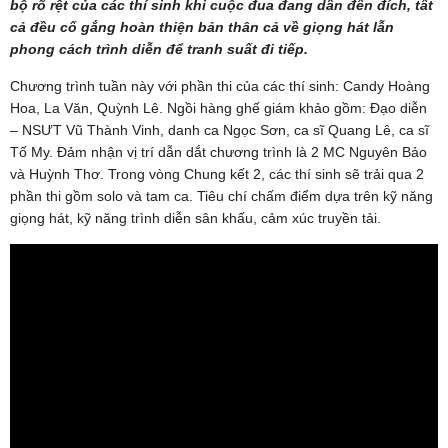
bộ rõ rệt của các thí sinh khi cuộc đua đang dần đến đích, tất
cả đều cố gắng hoàn thiện bản thân cả về giọng hát lẫn
phong cách trình diễn để tranh suất đi tiếp.
Chương trình tuần này với phần thi của các thí sinh: Candy Hoàng
Hoa, La Văn, Quỳnh Lê. Ngồi hàng ghế giám khảo gồm: Đạo diễn
– NSƯT Vũ Thành Vinh, danh ca Ngọc Sơn, ca sĩ Quang Lê, ca sĩ
Tố My. Đảm nhận vị trí dẫn dắt chương trình là 2 MC Nguyên Bảo
và Huỳnh Thơ. Trong vòng Chung kết 2, các thí sinh sẽ trải qua 2
phần thi gồm solo và tam ca. Tiêu chí chấm điểm dựa trên kỹ năng
giọng hát, kỹ năng trình diễn sân khấu, cảm xúc truyền tải.