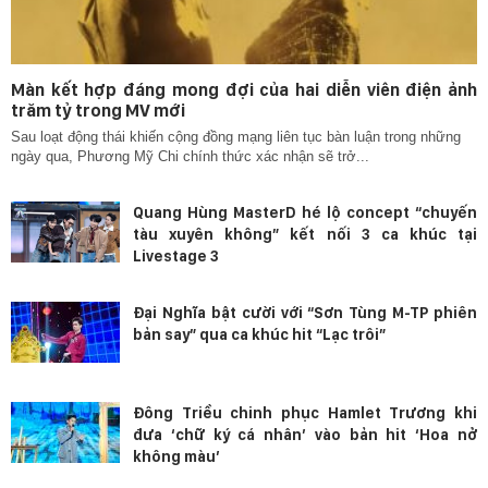
Màn kết hợp đáng mong đợi của hai diễn viên điện ảnh
trăm tỷ trong MV mới
Sau loạt động thái khiến cộng đồng mạng liên tục bàn luận trong những
ngày qua, Phương Mỹ Chi chính thức xác nhận sẽ trở...
Quang Hùng MasterD hé lộ concept “chuyến
tàu xuyên không” kết nối 3 ca khúc tại
Livestage 3
Đại Nghĩa bật cười với “Sơn Tùng M-TP phiên
bản say” qua ca khúc hit “Lạc trôi”
Đông Triều chinh phục Hamlet Trương khi
đưa ‘chữ ký cá nhân’ vào bản hit ‘Hoa nở
không màu’