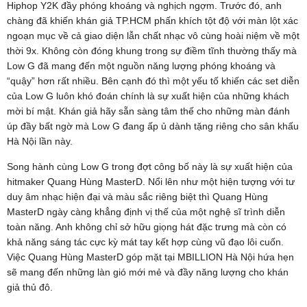
Hiphop Y2K đầy phóng khoáng và nghịch ngợm. Trước đó, anh
chàng đã khiến khán giả TP.HCM phấn khích tột độ với màn lột xác
ngoạn mục về cả giao diện lẫn chất nhạc vô cùng hoài niệm về một
thời 9x. Không còn đóng khung trong sự điềm tĩnh thường thấy mà
Low G đã mang đến một nguồn năng lượng phóng khoáng và
“quậy” hơn rất nhiều. Bên cạnh đó thì một yếu tố khiến các set diễn
của Low G luôn khó đoán chính là sự xuất hiện của những khách
mời bí mật. Khán giả hãy sẵn sàng tâm thế cho những màn đánh
úp đầy bất ngờ mà Low G đang ấp ủ dành tặng riêng cho sân khấu
Hà Nội lần này.
Song hành cùng Low G trong đợt công bố này là sự xuất hiện của
hitmaker Quang Hùng MasterD. Nổi lên như một hiện tượng với tư
duy âm nhạc hiện đại và màu sắc riêng biệt thì Quang Hùng
MasterD ngày càng khẳng định vị thế của một nghệ sĩ trình diễn
toàn năng. Anh không chỉ sở hữu giọng hát đặc trưng mà còn có
khả năng sáng tác cực kỳ mát tay kết hợp cùng vũ đạo lôi cuốn.
Việc Quang Hùng MasterD góp mặt tại MBILLION Hà Nội hứa hẹn
sẽ mang đến những làn gió mới mẻ và đầy năng lượng cho khán
giả thủ đô.