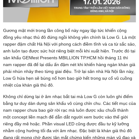
Gương mặt mới trong lần công bố này ngay lập tức khiến cộng
đồng yêu nhạc thủ đô đứng ngồi không yên chính là Low G. Là một
rapper đậm chất Hà Nội với phong cách điềm tĩnh và ca từ sắc sảo,
anh luôn tạo được sức hút riêng biệt mỗi khi xuất hiện. Trước đó tại
sân khấu GENfest Presents MBILLION TP.HCM hồi tháng 11 thì
nam rapper đã để lại dấu ấn đậm nét khi khiến hàng ngàn khán giả
phải nhún nhảy theo từng giai điệu. Trở lại sân nhà Hà Nội lần này,
Low G hứa hẹn sẽ bùng nổ hơn bao giờ hết trong sự cổ vũ cuồng
nhiệt của khán giả thủ đô.
Không chỉ dừng lại ở âm nhạc bắt tai mà Low G còn luôn ghi điểm
bằng tư duy dàn dựng sân khấu vô cùng chỉn chu. Các tiết mục của
nam rapper chưa bao giờ rời rạc mà luôn được xâu chuỗi thành
một concept liền mạch để dẫn dắt người xem bước vào thế giới
riêng đầy mê hoặc. Phần visual LED cũng được đầu tư kỹ lưỡng
nhằm cộng hưởng tối đa với âm nhạc. Đặc biệt là khán giả thủ đô
đang rất mong chờ được tận mắt chứng kiến những màn vũ đạo và