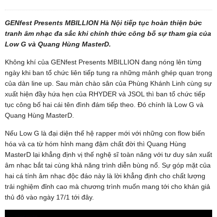
GENfest Presents MBILLION Hà Nội tiếp tục hoàn thiện bức
tranh âm nhạc đa sắc khi chính thức công bố sự tham gia của
Low G và Quang Hùng MasterD.
Không khí của GENfest Presents MBILLION đang nóng lên từng
ngày khi ban tổ chức liên tiếp tung ra những mảnh ghép quan trọng
của dàn line up. Sau màn chào sân của Phùng Khánh Linh cùng sự
xuất hiện đầy hứa hẹn của RHYDER và JSOL thì ban tổ chức tiếp
tục công bố hai cái tên đình đám tiếp theo. Đó chính là Low G và
Quang Hùng MasterD.
Nếu Low G là đại diện thế hệ rapper mới với những con flow biến
hóa và ca từ hóm hỉnh mang đậm chất đời thì Quang Hùng
MasterD lại khẳng định vị thế nghệ sĩ toàn năng với tư duy sản xuất
âm nhạc bắt tai cùng khả năng trình diễn bùng nổ. Sự góp mặt của
hai cá tính âm nhạc độc đáo này là lời khẳng định cho chất lượng
trải nghiệm đỉnh cao mà chương trình muốn mang tới cho khán giả
thủ đô vào ngày 17/1 tới đây.