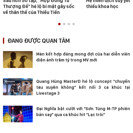
Sau hơn 50 tập, “Hợp Đồng Từ
Hệ miễn dịch suy yếu 
Thượng Đế” hé lộ bí mật gây sốc
thiếu khoa học
về thân thế của Thiều Tiến
ĐANG ĐƯỢC QUAN TÂM
Màn kết hợp đáng mong đợi của hai diễn viên
điện ảnh trăm tỷ trong MV mới
Quang Hùng MasterD hé lộ concept “chuyến
tàu xuyên không” kết nối 3 ca khúc tại
Livestage 3
Đại Nghĩa bật cười với “Sơn Tùng M-TP phiên
bản say” qua ca khúc hit “Lạc trôi”