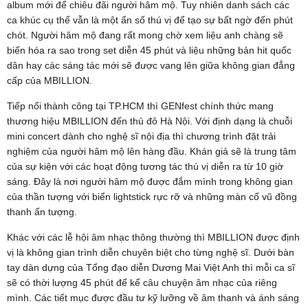
album mới để chiêu đãi người hâm mộ. Tuy nhiên danh sách các
ca khúc cụ thể vẫn là một ẩn số thú vị để tạo sự bất ngờ đến phút
chót. Người hâm mộ đang rất mong chờ xem liệu anh chàng sẽ
biến hóa ra sao trong set diễn 45 phút và liệu những bản hit quốc
dân hay các sáng tác mới sẽ được vang lên giữa không gian đẳng
cấp của MBILLION.
Tiếp nối thành công tại TP.HCM thì GENfest chính thức mang
thương hiệu MBILLION đến thủ đô Hà Nội. Với định dạng là chuỗi
mini concert dành cho nghệ sĩ nội địa thì chương trình đặt trải
nghiệm của người hâm mộ lên hàng đầu. Khán giả sẽ là trung tâm
của sự kiện với các hoạt động tương tác thú vị diễn ra từ 10 giờ
sáng. Đây là nơi người hâm mộ được đắm mình trong không gian
của thần tượng với biển lightstick rực rỡ và những màn cổ vũ đồng
thanh ấn tượng.
Khác với các lễ hội âm nhạc thông thường thì MBILLION được định
vị là không gian trình diễn chuyên biệt cho từng nghệ sĩ. Dưới bàn
tay dàn dựng của Tổng đạo diễn Dương Mai Việt Anh thì mỗi ca sĩ
sẽ có thời lượng 45 phút để kể câu chuyện âm nhạc của riêng
mình. Các tiết mục được đầu tư kỹ lưỡng về âm thanh và ánh sáng