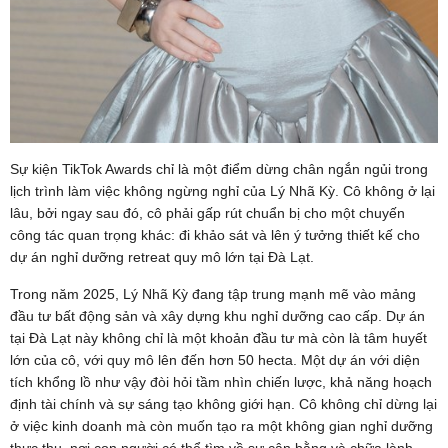
Sự kiện TikTok Awards chỉ là một điểm dừng chân ngắn ngủi trong
lịch trình làm việc không ngừng nghỉ của Lý Nhã Kỳ. Cô không ở lại
lâu, bởi ngay sau đó, cô phải gấp rút chuẩn bị cho một chuyến
công tác quan trọng khác: đi khảo sát và lên ý tưởng thiết kế cho
dự án nghỉ dưỡng retreat quy mô lớn tại Đà Lạt.
Trong năm 2025, Lý Nhã Kỳ đang tập trung mạnh mẽ vào mảng
đầu tư bất động sản và xây dựng khu nghỉ dưỡng cao cấp. Dự án
tại Đà Lạt này không chỉ là một khoản đầu tư mà còn là tâm huyết
lớn của cô, với quy mô lên đến hơn 50 hecta. Một dự án với diện
tích khổng lồ như vậy đòi hỏi tầm nhìn chiến lược, khả năng hoạch
định tài chính và sự sáng tạo không giới hạn. Cô không chỉ dừng lại
ở việc kinh doanh mà còn muốn tạo ra một không gian nghỉ dưỡng
thực thụ, nơi con người có thể tìm về sự cân bằng và chữa lành.