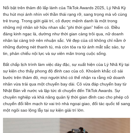
Nổi bật trên thảm đỏ lấp lánh của TikTok Awards 2025, Lý Nhã Kỳ
thu hút mọi ánh nhìn với thần thái rạng rỡ, sang trọng mà vô cùng
trẻ trung. Trong giới giải trí, cô được mệnh danh là một trong
những mỹ nhân sở hữu nhan sắc “phi thời gian” hiếm có. Điều
đáng kinh ngạc là, dường như thời gian càng trôi qua, nữ doanh
nhân lại càng trở nên nhuận sắc. Vẻ đẹp của cô không chỉ nằm ở
những đường nét thanh tú, mà còn tỏa ra từ ánh mắt sắc sảo, tự
tin, phản chiếu nội lực và sự viên mãn trong cuộc sống.
Bất chấp lịch trình làm việc dày đặc, sự xuất hiện của Lý Nhã Kỳ tại
sự kiện cho thấy phong độ đỉnh cao của cô. Khoảnh khắc cô sải
bước trên thảm đỏ, mọi người khó có thể nhận ra rằng nữ doanh
nhân vừa trải qua một chuyến bay dài. Cô vừa đáp chuyến bay từ
Nhật Bản về nước và lập tức di chuyển đến TikTok Awards. Sự
chuyên nghiệp và khả năng quản lý thời gian đỉnh cao cho phép cô
chuyển đổi liền mạch từ vai trò nhà ngoại giao, đối tác quốc tế sang
một ngôi sao lộng lẫy tại sự kiện giải trí lớn.