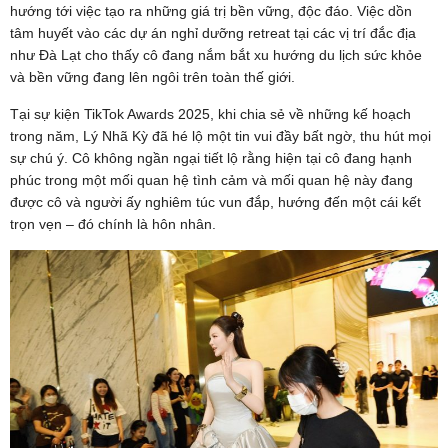
hướng tới việc tạo ra những giá trị bền vững, độc đáo. Việc dồn
tâm huyết vào các dự án nghỉ dưỡng retreat tại các vị trí đắc địa
như Đà Lạt cho thấy cô đang nắm bắt xu hướng du lịch sức khỏe
và bền vững đang lên ngôi trên toàn thế giới.
Tại sự kiện TikTok Awards 2025, khi chia sẻ về những kế hoạch
trong năm, Lý Nhã Kỳ đã hé lộ một tin vui đầy bất ngờ, thu hút mọi
sự chú ý. Cô không ngần ngại tiết lộ rằng hiện tại cô đang hạnh
phúc trong một mối quan hệ tình cảm và mối quan hệ này đang
được cô và người ấy nghiêm túc vun đắp, hướng đến một cái kết
trọn vẹn – đó chính là hôn nhân.